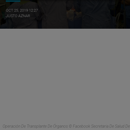
OCT 25, 2019 12:27
JUSTO AZNAR
Operación De Transplante De Órganos © Facebook Secretaria De Salud De