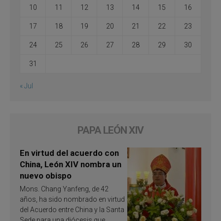
10
11
12
13
14
15
16
17
18
19
20
21
22
23
24
25
26
27
28
29
30
31
« Jul
PAPA LEÓN XIV
En virtud del acuerdo con
China, León XIV nombra un
nuevo obispo
Mons. Chang Yanfeng, de 42
años, ha sido nombrado en virtud
del Acuerdo entre China y la Santa
Sede para una diócesis que