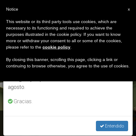
ES
Notice
×
x
Aviso importante
This website or its third party tools use cookies, which are
necessary to its functioning and required to achieve the
Del 27 de julio al 7 de agosto haremos la pausa
ETIQUETA
purposes illustrated in the cookie policy. If you want to know
anual, aprovechando que en el periodo de verano
Posts Tagged
more or withdraw your consent to all or some of the cookies,
please refer to the
cookie policy
.
se generan menos informaciones y también el
‘transplantes’
consumo de las mismas disminuye.
By closing this banner, scrolling this page, clicking a link or
continuing to browse otherwise, you agree to the use of cookies.
Retomamos el trabajo ordinario de las ediciones
en inglés y español de ZENIT el lunes 10 de
ÚLTIMAS NOTICIAS
agosto.
Gracias.
Quimeras humano-animales: Últimas investigaciones del
grupo de Izpisua. Valoración biomédica y ética
Entendido