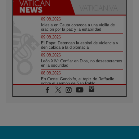
09.08.2026
Iglesia en Ceuta convoca a una vigilia de
oración por la paz y la estabilidad
09.08.2026
El Papa: Detengan la espiral de violencia y
den cabida a la diplomacia
09.08.2026
León XIV: Confiar en Dios, no desesperarnos
en la oscuridad
08.08.2026
En Castel Gandolfo, el tapiz de Raffaello
sobre el sermón de San Pablo
08.08.2026
En Colombia, «la paz no se compra con una
firma»
08.08.2026
En Venezuela celebraron los 416 años del
Santo Cristo de La Grita
08.08.2026
El Papa: en Santa Ágata contemplamos la
victoria del amor sobre la muerte