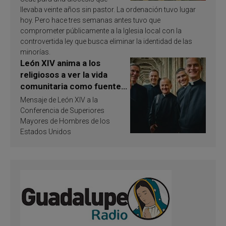
llevaba veinte años sin pastor. La ordenación tuvo lugar
hoy. Pero hace tres semanas antes tuvo que
comprometer públicamente a la Iglesia local con la
controvertida ley que busca eliminar la identidad de las
minorías.
León XIV anima a los
religiosos a ver la vida
comunitaria como fuente
de inspiración y
Mensaje de León XIV a la
santificación
Conferencia de Superiores
Mayores de Hombres de los
Estados Unidos