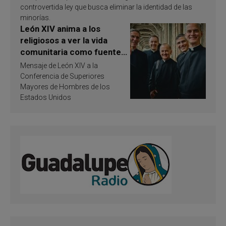
controvertida ley que busca eliminar la identidad de las
minorías.
León XIV anima a los
religiosos a ver la vida
comunitaria como fuente
de inspiración y
Mensaje de León XIV a la
santificación
Conferencia de Superiores
Mayores de Hombres de los
Estados Unidos