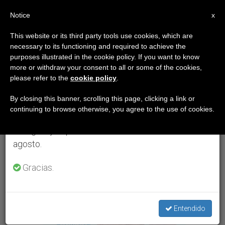
ES
Notice
×
x
Aviso importante
This website or its third party tools use cookies, which are
necessary to its functioning and required to achieve the
Del 27 de julio al 7 de agosto haremos la pausa
ETIQUETA
purposes illustrated in the cookie policy. If you want to know
anual, aprovechando que en el periodo de verano
Posts Tagged ‘un
more or withdraw your consent to all or some of the cookies,
please refer to the
cookie policy
.
se generan menos informaciones y también el
Tinto Con El Papa’
consumo de las mismas disminuye.
By closing this banner, scrolling this page, clicking a link or
continuing to browse otherwise, you agree to the use of cookies.
Retomamos el trabajo ordinario de las ediciones
en inglés y español de ZENIT el lunes 10 de
ÚLTIMAS NOTICIAS
agosto.
Gracias.
Entendido