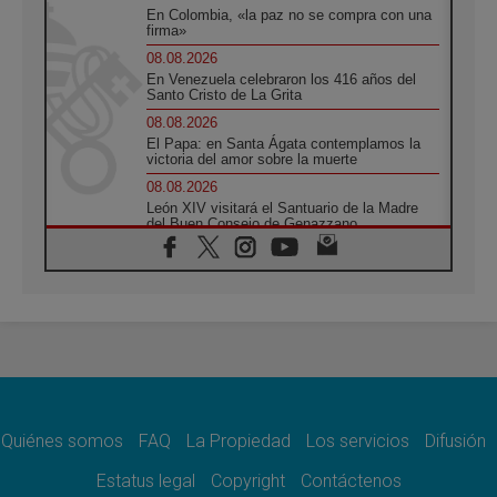
En Colombia, «la paz no se compra con una
firma»
08.08.2026
En Venezuela celebraron los 416 años del
Santo Cristo de La Grita
08.08.2026
El Papa: en Santa Ágata contemplamos la
victoria del amor sobre la muerte
08.08.2026
León XIV visitará el Santuario de la Madre
del Buen Consejo de Genazzano
07.08.2026
Filipinas: el Vicariato Apostólico de Calapán
se convierte en diócesis
07.08.2026
Honduras: Los desplazados invisibles de una
crisis olvidada
07.08.2026
Bokalic: "En Argentina el Papa León señalará
el compromiso del cristiano"
Quiénes somos
FAQ
La Propiedad
Los servicios
Difusión
07.08.2026
La matanza de niños en Gaza no cesa: 300
Estatus legal
Copyright
Contáctenos
muertos en 300 días