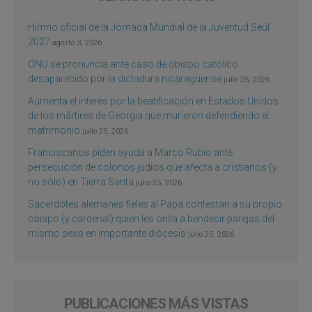
Himno oficial de la Jornada Mundial de la Juventud Seúl
2027
agosto 3, 2026
ONU se pronuncia ante caso de obispo católico
desaparecido por la dictadura nicaragüense
julio 25, 2026
Aumenta el interés por la beatificación en Estados Unidos
de los mártires de Georgia que murieron defendiendo el
matrimonio
julio 25, 2026
Franciscanos piden ayuda a Marco Rubio ante
persecución de colonos judíos que afecta a cristianos (y
no sólo) en Tierra Santa
julio 25, 2026
Sacerdotes alemanes fieles al Papa contestan a su propio
obispo (y cardenal) quien les orilla a bendecir parejas del
mismo sexo en importante diócesis
julio 25, 2026
PUBLICACIONES MÁS VISTAS