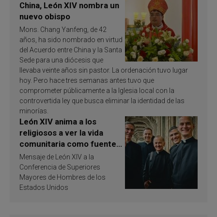
China, León XIV nombra un
nuevo obispo
Mons. Chang Yanfeng, de 42
años, ha sido nombrado en virtud
del Acuerdo entre China y la Santa
Sede para una diócesis que
llevaba veinte años sin pastor. La ordenación tuvo lugar
hoy. Pero hace tres semanas antes tuvo que
comprometer públicamente a la Iglesia local con la
controvertida ley que busca eliminar la identidad de las
minorías.
León XIV anima a los
religiosos a ver la vida
comunitaria como fuente
de inspiración y
Mensaje de León XIV a la
santificación
Conferencia de Superiores
Mayores de Hombres de los
Estados Unidos