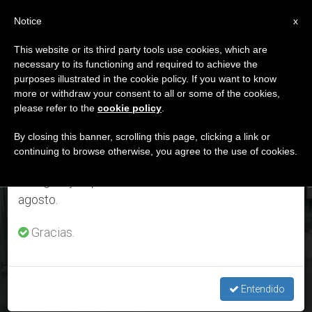
ES
Notice
×
x
Aviso importante
This website or its third party tools use cookies, which are
necessary to its functioning and required to achieve the
Del 27 de julio al 7 de agosto haremos la pausa
ETIQUETA
purposes illustrated in the cookie policy. If you want to know
anual, aprovechando que en el periodo de verano
Posts Tagged ‘vacuna’
more or withdraw your consent to all or some of the cookies,
please refer to the
cookie policy
.
se generan menos informaciones y también el
consumo de las mismas disminuye.
By closing this banner, scrolling this page, clicking a link or
continuing to browse otherwise, you agree to the use of cookies.
ÚLTIMAS NOTICIAS
Retomamos el trabajo ordinario de las ediciones
en inglés y español de ZENIT el lunes 10 de
agosto.
¿Se están usando células de fetos abortados para fabricar
las vacunas Covid-19?
Gracias.
MAY 10, 2021 19:39
REDACCIÓN ZENIT
Entendido