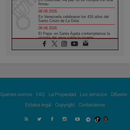
firma»
08.08.2026
En Venezuela celebraron los 416 años del
Santo Cristo de La Grita
08.08.2026
El Papa: en Santa Ágata contemplamos la
victoria del amor sobre la muerte
08.08.2026
León XIV visitará el Santuario de la Madre
del Buen Consejo de Genazzano
07.08.2026
Filipinas: el Vicariato Apostólico de Calapán
se convierte en diócesis
07.08.2026
Honduras: Los desplazados invisibles de una
crisis olvidada
Quiénes somos
FAQ
La Propiedad
Los servicios
Difusión
07.08.2026
Bokalic: "En Argentina el Papa León señalará
Estatus legal
Copyright
Contáctenos
el compromiso del cristiano"
07.08.2026
La matanza de niños en Gaza no cesa: 300
muertos en 300 días
07.08.2026