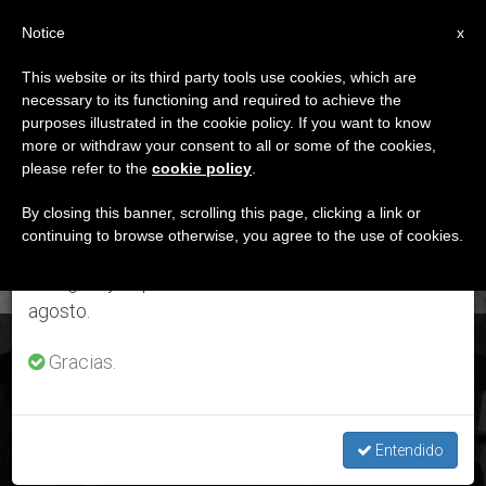
ES
Notice
×
x
Aviso importante
This website or its third party tools use cookies, which are
necessary to its functioning and required to achieve the
Del 27 de julio al 7 de agosto haremos la pausa
ETIQUETA
purposes illustrated in the cookie policy. If you want to know
anual, aprovechando que en el periodo de verano
Posts Tagged ‘vasco
more or withdraw your consent to all or some of the cookies,
please refer to the
cookie policy
.
se generan menos informaciones y también el
De Quiroga’
consumo de las mismas disminuye.
By closing this banner, scrolling this page, clicking a link or
continuing to browse otherwise, you agree to the use of cookies.
Retomamos el trabajo ordinario de las ediciones
en inglés y español de ZENIT el lunes 10 de
ÚLTIMAS NOTICIAS
agosto.
España: El Papa reconoce virtudes heroicas de Vasco de
Gracias.
Quiroga y Antonio González
DEC 22, 2020 12:42
Entendido
GABRIEL SALES TRIGUERO