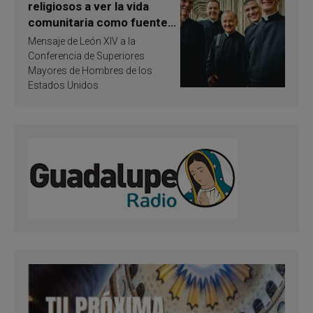
religiosos a ver la vida
comunitaria como fuente
de inspiración y
Mensaje de León XIV a la
santificación
Conferencia de Superiores
Mayores de Hombres de los
Estados Unidos