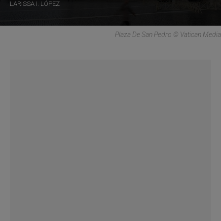
LARISSA I. LÓPEZ
Plaza De San Pedro © Vatican Media