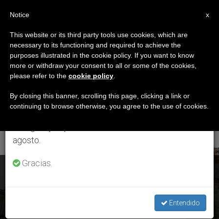
ES
Notice
×
x
Aviso importante
This website or its third party tools use cookies, which are
necessary to its functioning and required to achieve the
Del 27 de julio al 7 de agosto haremos la pausa
ETIQUETA
purposes illustrated in the cookie policy. If you want to know
anual, aprovechando que en el periodo de verano
Posts Tagged ‘Virgen
more or withdraw your consent to all or some of the cookies,
please refer to the
cookie policy
.
se generan menos informaciones y también el
Del Divino Amor’
consumo de las mismas disminuye.
By closing this banner, scrolling this page, clicking a link or
continuing to browse otherwise, you agree to the use of cookies.
Retomamos el trabajo ordinario de las ediciones
en inglés y español de ZENIT el lunes 10 de
ÚLTIMAS NOTICIAS
agosto.
Gracias.
Francisco presidirá la Vigilia de Pentecostés de la Diócesis
de Roma
Entendido
JUN 04, 2019 16:48