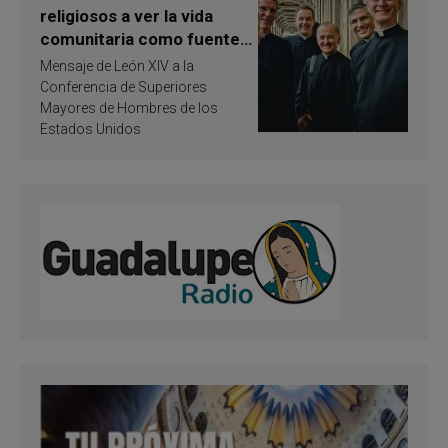
religiosos a ver la vida
comunitaria como fuente
de inspiración y
Mensaje de León XIV a la
santificación
Conferencia de Superiores
Mayores de Hombres de los
Estados Unidos