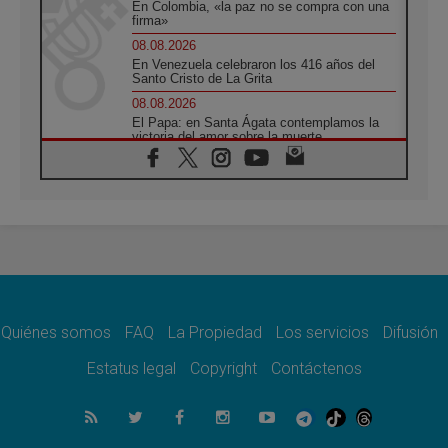
En Colombia, «la paz no se compra con una
firma»
08.08.2026
En Venezuela celebraron los 416 años del
Santo Cristo de La Grita
08.08.2026
El Papa: en Santa Ágata contemplamos la
victoria del amor sobre la muerte
08.08.2026
León XIV visitará el Santuario de la Madre
del Buen Consejo de Genazzano
07.08.2026
Filipinas: el Vicariato Apostólico de Calapán
se convierte en diócesis
07.08.2026
Honduras: Los desplazados invisibles de una
crisis olvidada
Quiénes somos
FAQ
La Propiedad
Los servicios
Difusión
07.08.2026
Bokalic: "En Argentina el Papa León señalará
Estatus legal
Copyright
Contáctenos
el compromiso del cristiano"
07.08.2026
La matanza de niños en Gaza no cesa: 300
muertos en 300 días