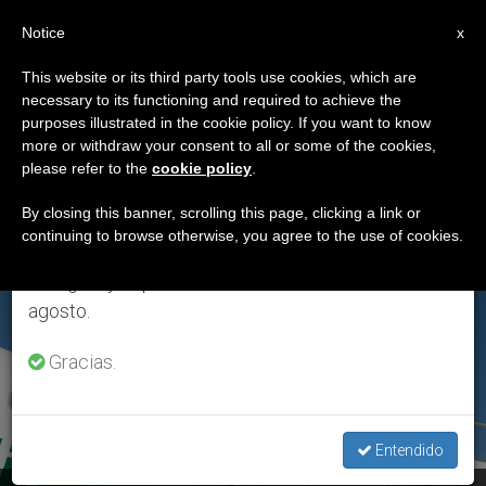
ES
Notice
×
x
Aviso importante
This website or its third party tools use cookies, which are
necessary to its functioning and required to achieve the
Del 27 de julio al 7 de agosto haremos la pausa
ETIQUETA
purposes illustrated in the cookie policy. If you want to know
anual, aprovechando que en el periodo de verano
Posts Tagged ‘vuelo
more or withdraw your consent to all or some of the cookies,
please refer to the
cookie policy
.
se generan menos informaciones y también el
Regreso Papa’
consumo de las mismas disminuye.
By closing this banner, scrolling this page, clicking a link or
continuing to browse otherwise, you agree to the use of cookies.
Retomamos el trabajo ordinario de las ediciones
en inglés y español de ZENIT el lunes 10 de
ÚLTIMAS NOTICIAS
agosto.
Gracias.
Entendido