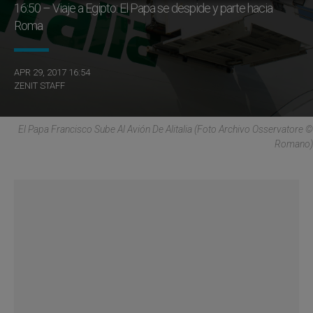
16:50 – Viaje a Egipto: El Papa se despide y parte hacia
Roma
APR 29, 2017 16:54
ZENIT STAFF
El Papa Francisco Sube Al Avión De Alitalia (Foto Archivo Osservatore ©
Romano)