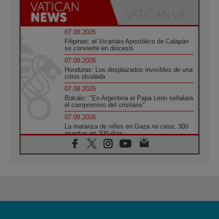
07.08.2026
Filipinas: el Vicariato Apostólico de Calapán
se convierte en diócesis
07.08.2026
Honduras: Los desplazados invisibles de una
crisis olvidada
07.08.2026
Bokalic: "En Argentina el Papa León señalará
el compromiso del cristiano"
07.08.2026
La matanza de niños en Gaza no cesa: 300
muertos en 300 días
07.08.2026
Tagle: La guerra desfigura el mundo, solo la
revelación de Dios lo transfigura
07.08.2026
Presentada la Trienal de Arte de las
Universidades Católicas: «Exercises in
Empathy»
07.08.2026
Fortunatus Nwachukwu: la comunicación