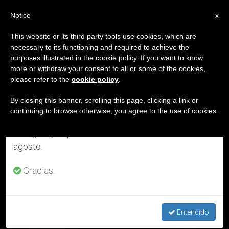
ES
Notice
×
x
Aviso importante
This website or its third party tools use cookies, which are
necessary to its functioning and required to achieve the
Del 27 de julio al 7 de agosto haremos la pausa
ETIQUETA
purposes illustrated in the cookie policy. If you want to know
anual, aprovechando que en el periodo de verano
Posts Tagged ‘Yoshiki
more or withdraw your consent to all or some of the cookies,
please refer to the
cookie policy
.
se generan menos informaciones y también el
Kajimoto’
consumo de las mismas disminuye.
By closing this banner, scrolling this page, clicking a link or
continuing to browse otherwise, you agree to the use of cookies.
Retomamos el trabajo ordinario de las ediciones
en inglés y español de ZENIT el lunes 10 de
ÚLTIMAS NOTICIAS
agosto.
Gracias.
Testimonio de Hiroshima: «No podía diferenciar entre
hombres y mujeres»
Entendido