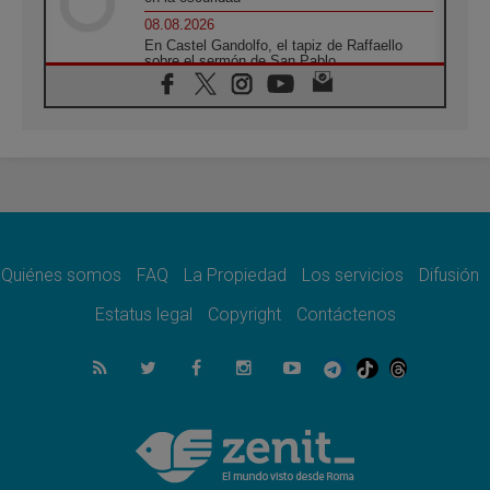
08.08.2026
En Castel Gandolfo, el tapiz de Raffaello
sobre el sermón de San Pablo
08.08.2026
En Colombia, «la paz no se compra con una
firma»
08.08.2026
En Venezuela celebraron los 416 años del
Santo Cristo de La Grita
08.08.2026
El Papa: en Santa Ágata contemplamos la
victoria del amor sobre la muerte
Quiénes somos
FAQ
La Propiedad
Los servicios
Difusión
08.08.2026
León XIV visitará el Santuario de la Madre
Estatus legal
Copyright
Contáctenos
del Buen Consejo de Genazzano
07.08.2026
Filipinas: el Vicariato Apostólico de Calapán
se convierte en diócesis
07.08.2026
Honduras: Los desplazados invisibles de una
crisis olvidada