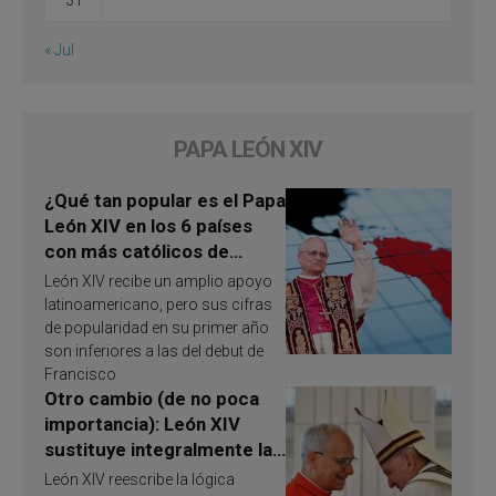
« Jul
PAPA LEÓN XIV
¿Qué tan popular es el Papa
León XIV en los 6 países
con más católicos de
América Latina en 2026?
León XIV recibe un amplio apoyo
Publican resultados de
latinoamericano, pero sus cifras
investigación
de popularidad en su primer año
son inferiores a las del debut de
Francisco
Otro cambio (de no poca
importancia): León XIV
sustituye integralmente la
ley vaticana de Papa
León XIV reescribe la lógica