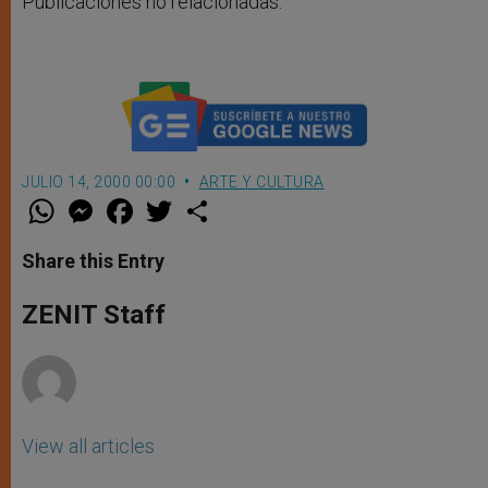
Publicaciones no relacionadas.
JULIO 14, 2000 00:00
ARTE Y CULTURA
W
M
F
T
S
h
e
a
w
h
a
s
c
i
a
t
s
e
t
r
Share this Entry
s
e
b
t
e
A
n
o
e
p
g
o
r
ZENIT Staff
p
e
k
r
View all articles