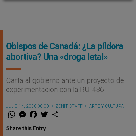
Obispos de Canadá: ¿La píldora
abortiva? Una «droga letal»
Carta al gobierno ante un proyecto de
experimentación con la RU-486
JULIO 14, 2000 00:00
ZENIT STAFF
ARTE Y CULTURA
W
M
F
T
S
h
e
a
w
h
a
s
c
i
a
t
s
e
t
r
Share this Entry
s
e
b
t
e