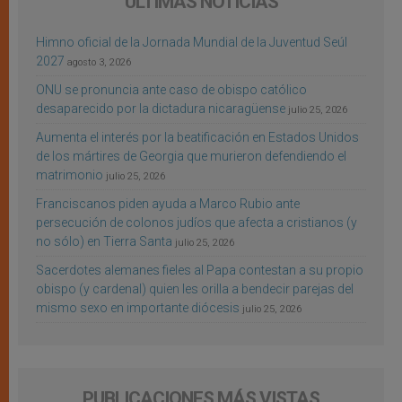
ÚLTIMAS NOTICIAS
Himno oficial de la Jornada Mundial de la Juventud Seúl
2027
agosto 3, 2026
ONU se pronuncia ante caso de obispo católico
desaparecido por la dictadura nicaragüense
julio 25, 2026
Aumenta el interés por la beatificación en Estados Unidos
de los mártires de Georgia que murieron defendiendo el
matrimonio
julio 25, 2026
Franciscanos piden ayuda a Marco Rubio ante
persecución de colonos judíos que afecta a cristianos (y
no sólo) en Tierra Santa
julio 25, 2026
Sacerdotes alemanes fieles al Papa contestan a su propio
obispo (y cardenal) quien les orilla a bendecir parejas del
mismo sexo en importante diócesis
julio 25, 2026
PUBLICACIONES MÁS VISTAS