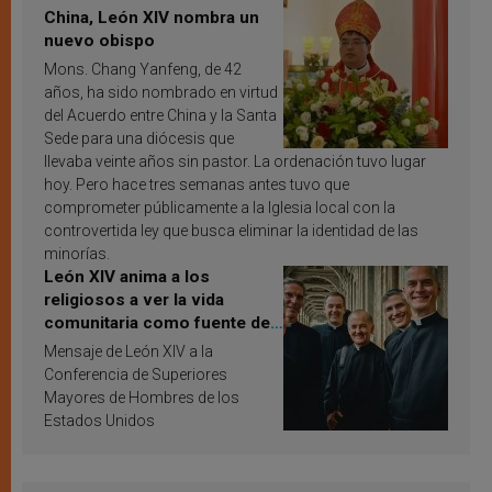
China, León XIV nombra un
nuevo obispo
Mons. Chang Yanfeng, de 42
años, ha sido nombrado en virtud
del Acuerdo entre China y la Santa
Sede para una diócesis que
llevaba veinte años sin pastor. La ordenación tuvo lugar
hoy. Pero hace tres semanas antes tuvo que
comprometer públicamente a la Iglesia local con la
controvertida ley que busca eliminar la identidad de las
minorías.
León XIV anima a los
religiosos a ver la vida
comunitaria como fuente de
inspiración y santificación
Mensaje de León XIV a la
Conferencia de Superiores
Mayores de Hombres de los
Estados Unidos