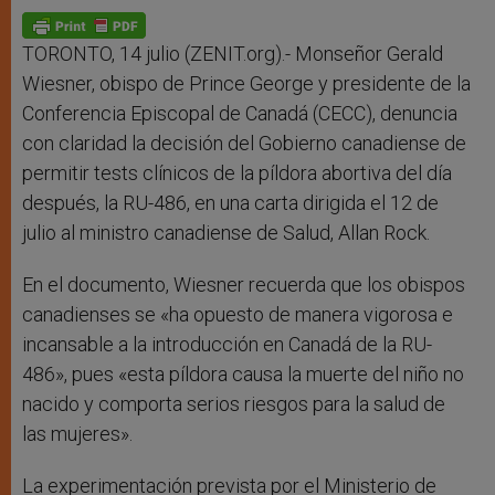
A
n
o
e
p
g
o
r
p
e
k
r
TORONTO, 14 julio (ZENIT.org).- Monseñor Gerald
Wiesner, obispo de Prince George y presidente de la
Conferencia Episcopal de Canadá (CECC), denuncia
con claridad la decisión del Gobierno canadiense de
permitir tests clínicos de la píldora abortiva del día
después, la RU-486, en una carta dirigida el 12 de
julio al ministro canadiense de Salud, Allan Rock.
En el documento, Wiesner recuerda que los obispos
canadienses se «ha opuesto de manera vigorosa e
incansable a la introducción en Canadá de la RU-
486», pues «esta píldora causa la muerte del niño no
nacido y comporta serios riesgos para la salud de
las mujeres».
La experimentación prevista por el Ministerio de