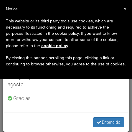
ES
Notice
×
x
Aviso importante
This website or its third party tools use cookies, which are
necessary to its functioning and required to achieve the
Del 27 de julio al 7 de agosto haremos la pausa
purposes illustrated in the cookie policy. If you want to know
anual, aprovechando que en el periodo de verano
more or withdraw your consent to all or some of the cookies,
please refer to the
cookie policy
.
se generan menos informaciones y también el
consumo de las mismas disminuye.
By closing this banner, scrolling this page, clicking a link or
continuing to browse otherwise, you agree to the use of cookies.
Retomamos el trabajo ordinario de las ediciones
en inglés y español de ZENIT el lunes 10 de
agosto.
Gracias.
Entendido