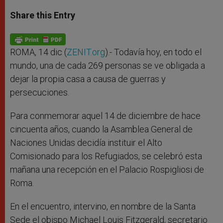
a
s
c
i
a
t
s
e
t
r
Share this Entry
s
e
b
t
e
A
n
o
e
p
g
o
r
p
e
k
r
ROMA, 14 dic (
ZENIT.org
).- Todavía hoy, en todo el
mundo, una de cada 269 personas se ve obligada a
dejar la propia casa a causa de guerras y
persecuciones.
Para conmemorar aquel 14 de diciembre de hace
cincuenta años, cuando la Asamblea General de
Naciones Unidas decidía instituir el Alto
Comisionado para los Refugiados, se celebró esta
mañana una recepción en el Palacio Rospigliosi de
Roma.
En el encuentro, intervino, en nombre de la Santa
Sede el obispo Michael Louis Fitzgerald, secretario