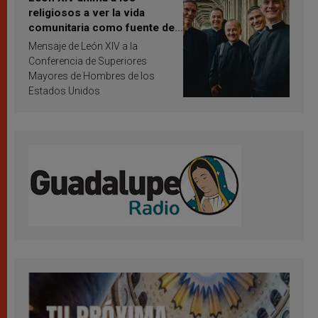
religiosos a ver la vida
comunitaria como fuente de
inspiración y santificación
Mensaje de León XIV a la
Conferencia de Superiores
Mayores de Hombres de los
Estados Unidos