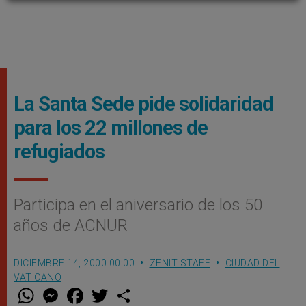
La Santa Sede pide solidaridad
para los 22 millones de
refugiados
Participa en el aniversario de los 50
años de ACNUR
DICIEMBRE 14, 2000 00:00
ZENIT STAFF
CIUDAD DEL
VATICANO
W
M
F
T
S
h
e
a
w
h