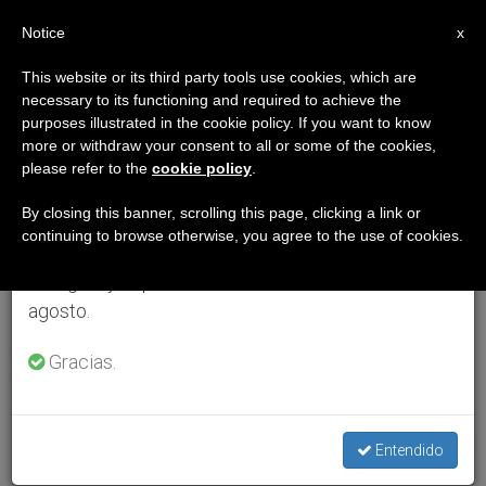
ES
Notice
×
x
Aviso importante
This website or its third party tools use cookies, which are
necessary to its functioning and required to achieve the
Del 27 de julio al 7 de agosto haremos la pausa
purposes illustrated in the cookie policy. If you want to know
anual, aprovechando que en el periodo de verano
more or withdraw your consent to all or some of the cookies,
please refer to the
cookie policy
.
se generan menos informaciones y también el
consumo de las mismas disminuye.
By closing this banner, scrolling this page, clicking a link or
continuing to browse otherwise, you agree to the use of cookies.
Retomamos el trabajo ordinario de las ediciones
en inglés y español de ZENIT el lunes 10 de
agosto.
Gracias.
Entendido