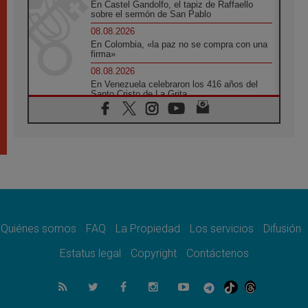
En Castel Gandolfo, el tapiz de Raffaello
sobre el sermón de San Pablo
08.08.2026
En Colombia, «la paz no se compra con una
firma»
08.08.2026
En Venezuela celebraron los 416 años del
Santo Cristo de La Grita
08.08.2026
El Papa: en Santa Ágata contemplamos la
victoria del amor sobre la muerte
08.08.2026
León XIV visitará el Santuario de la Madre
del Buen Consejo de Genazzano
07.08.2026
Filipinas: el Vicariato Apostólico de Calapán
se convierte en diócesis
Quiénes somos
FAQ
La Propiedad
Los servicios
Difusión
07.08.2026
Honduras: Los desplazados invisibles de una
Estatus legal
Copyright
Contáctenos
crisis olvidada
07.08.2026
Bokalic: "En Argentina el Papa León señalará
el compromiso del cristiano"