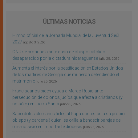
ÚLTIMAS NOTICIAS
Himno oficial de la Jornada Mundial de la Juventud Seúl
2027
agosto 3, 2026
ONU se pronuncia ante caso de obispo católico
desaparecido por la dictadura nicaragüense
julio 25, 2026
Aumenta el interés por la beatificación en Estados Unidos
de los mártires de Georgia que murieron defendiendo el
matrimonio
julio 25, 2026
Franciscanos piden ayuda a Marco Rubio ante
persecución de colonos judíos que afecta a cristianos (y
no sólo) en Tierra Santa
julio 25, 2026
Sacerdotes alemanes fieles al Papa contestan a su propio
obispo (y cardenal) quien les orilla a bendecir parejas del
mismo sexo en importante diócesis
julio 25, 2026