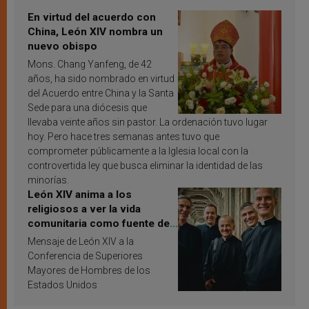
En virtud del acuerdo con
China, León XIV nombra un
nuevo obispo
Mons. Chang Yanfeng, de 42
años, ha sido nombrado en virtud
del Acuerdo entre China y la Santa
Sede para una diócesis que
llevaba veinte años sin pastor. La ordenación tuvo lugar
hoy. Pero hace tres semanas antes tuvo que
comprometer públicamente a la Iglesia local con la
controvertida ley que busca eliminar la identidad de las
minorías.
León XIV anima a los
religiosos a ver la vida
comunitaria como fuente de
inspiración y santificación
Mensaje de León XIV a la
Conferencia de Superiores
Mayores de Hombres de los
Estados Unidos