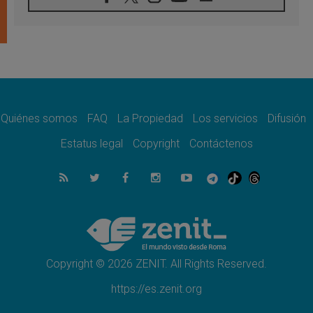
León XIV visitará el Santuario de la Madre
del Buen Consejo de Genazzano
07.08.2026
Filipinas: el Vicariato Apostólico de Calapán
se convierte en diócesis
07.08.2026
Honduras: Los desplazados invisibles de una
crisis olvidada
Quiénes somos
FAQ
La Propiedad
Los servicios
Difusión
07.08.2026
Bokalic: "En Argentina el Papa León señalará
Estatus legal
Copyright
Contáctenos
el compromiso del cristiano"
07.08.2026
La matanza de niños en Gaza no cesa: 300
muertos en 300 días
07.08.2026
Tagle: La guerra desfigura el mundo, solo la
revelación de Dios lo transfigura
Copyright © 2026 ZENIT. All Rights Reserved.
https://es.zenit.org