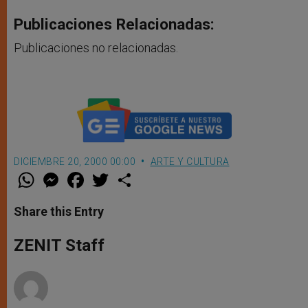
Publicaciones Relacionadas:
Publicaciones no relacionadas.
DICIEMBRE 20, 2000 00:00
ARTE Y CULTURA
W
M
F
T
S
h
e
a
w
h
a
s
c
i
a
t
s
e
t
r
Share this Entry
s
e
b
t
e
A
n
o
e
p
g
o
r
ZENIT Staff
p
e
k
r