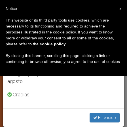
ES
Notice
×
x
Aviso importante
This website or its third party tools use cookies, which are
necessary to its functioning and required to achieve the
Del 27 de julio al 7 de agosto haremos la pausa
purposes illustrated in the cookie policy. If you want to know
Aumento significativo de
anual, aprovechando que en el periodo de verano
more or withdraw your consent to all or some of the cookies,
please refer to the
cookie policy
.
se generan menos informaciones y también el
sacerdotes en Argentina
consumo de las mismas disminuye.
By closing this banner, scrolling this page, clicking a link or
continuing to browse otherwise, you agree to the use of cookies.
Retomamos el trabajo ordinario de las ediciones
Revelaciones de la nueva Guía
en inglés y español de ZENIT el lunes 10 de
Eclesiástica Argentina
agosto.
DICIEMBRE 20, 2000 00:00
ZENIT STAFF
ARTE Y
Gracias.
CULTURA
W
M
F
T
S
h
e
a
w
h
a
s
c
i
a
t
s
e
t
r
Entendido
Share this Entry
s
e
b
t
e