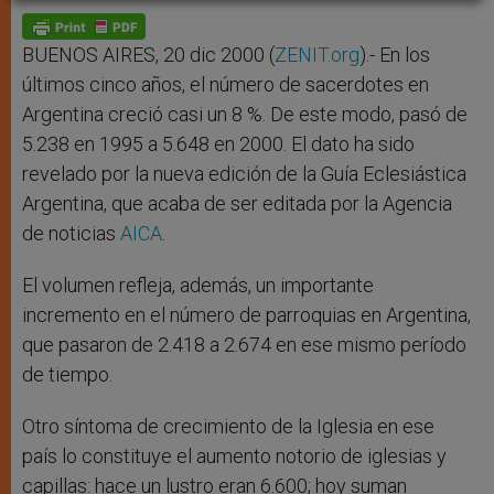
A
n
o
e
p
g
o
r
p
e
k
r
BUENOS AIRES, 20 dic 2000 (
ZENIT.org
).- En los
últimos cinco años, el número de sacerdotes en
Argentina creció casi un 8 %. De este modo, pasó de
5.238 en 1995 a 5.648 en 2000. El dato ha sido
revelado por la nueva edición de la Guía Eclesiástica
Argentina, que acaba de ser editada por la Agencia
de noticias
AICA
.
El volumen refleja, además, un importante
incremento en el número de parroquias en Argentina,
que pasaron de 2.418 a 2.674 en ese mismo período
de tiempo.
Otro síntoma de crecimiento de la Iglesia en ese
país lo constituye el aumento notorio de iglesias y
capillas: hace un lustro eran 6.600; hoy suman