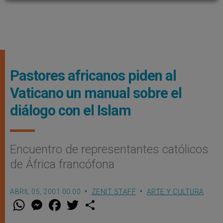
Pastores africanos piden al
Vaticano un manual sobre el
diálogo con el Islam
Encuentro de representantes católicos
de África francófona
ABRIL 05, 2001 00:00
ZENIT STAFF
ARTE Y CULTURA
W
M
F
T
S
h
e
a
w
h
a
s
c
i
a