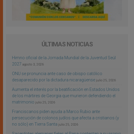
ÚLTIMAS NOTICIAS
Himno oficial de la Jornada Mundial de la Juventud Seúl
2027
agosto 3, 2026
ONU se pronuncia ante caso de obispo católico
desaparecido por la dictadura nicaragüense
julio 25, 2026
Aumenta el interés por la beatificación en Estados Unidos
de los mártires de Georgia que murieron defendiendo el
matrimonio
julio 25, 2026
Franciscanos piden ayuda a Marco Rubio ante
persecución de colonos judíos que afecta a cristianos (y
no sólo) en Tierra Santa
julio 25, 2026
Sacerdotes alemanes fieles al Papa contestan a su propio