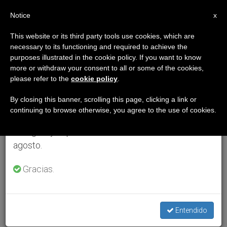
ES
Notice
×
x
Aviso importante
This website or its third party tools use cookies, which are
necessary to its functioning and required to achieve the
Del 27 de julio al 7 de agosto haremos la pausa
purposes illustrated in the cookie policy. If you want to know
anual, aprovechando que en el periodo de verano
more or withdraw your consent to all or some of the cookies,
please refer to the
cookie policy
.
se generan menos informaciones y también el
consumo de las mismas disminuye.
By closing this banner, scrolling this page, clicking a link or
continuing to browse otherwise, you agree to the use of cookies.
Retomamos el trabajo ordinario de las ediciones
en inglés y español de ZENIT el lunes 10 de
agosto.
Gracias.
Entendido