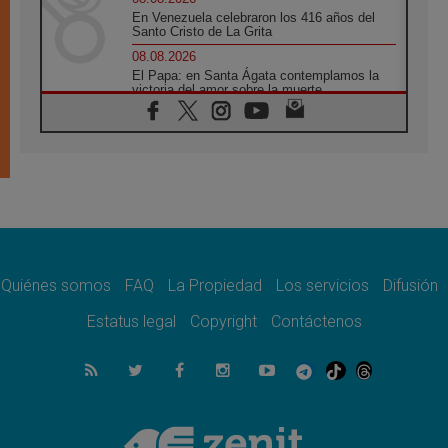
En Venezuela celebraron los 416 años del
Santo Cristo de La Grita
08.08.2026
El Papa: en Santa Ágata contemplamos la
victoria del amor sobre la muerte
08.08.2026
León XIV visitará el Santuario de la Madre
del Buen Consejo de Genazzano
07.08.2026
Filipinas: el Vicariato Apostólico de Calapán
se convierte en diócesis
07.08.2026
Honduras: Los desplazados invisibles de una
crisis olvidada
Quiénes somos
FAQ
La Propiedad
Los servicios
Difusión
07.08.2026
Bokalic: "En Argentina el Papa León señalará
Estatus legal
Copyright
Contáctenos
el compromiso del cristiano"
07.08.2026
La matanza de niños en Gaza no cesa: 300
muertos en 300 días
07.08.2026
Tagle: La guerra desfigura el mundo, solo la
revelación de Dios lo transfigura