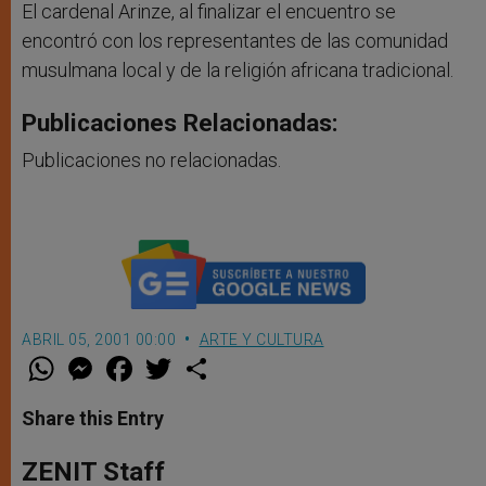
El cardenal Arinze, al finalizar el encuentro se
encontró con los representantes de las comunidad
musulmana local y de la religión africana tradicional.
Publicaciones Relacionadas:
Publicaciones no relacionadas.
ABRIL 05, 2001 00:00
ARTE Y CULTURA
W
M
F
T
S
h
e
a
w
h
a
s
c
i
a
t
s
e
t
r
Share this Entry
s
e
b
t
e
A
n
o
e
p
g
o
r
ZENIT Staff
p
e
k