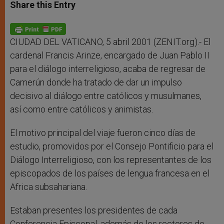
t
s
e
t
r
Share this Entry
s
e
b
t
e
A
n
o
e
p
g
o
r
p
e
k
r
CIUDAD DEL VATICANO, 5 abril 2001 (ZENIT.org).- El
cardenal Francis Arinze, encargado de Juan Pablo II
para el diálogo interreligioso, acaba de regresar de
Camerún donde ha tratado de dar un impulso
decisivo al diálogo entre católicos y musulmanes,
así como entre católicos y animistas.
El motivo principal del viaje fueron cinco días de
estudio, promovidos por el Consejo Pontificio para el
Diálogo Interreligioso, con los representantes de los
episcopados de los países de lengua francesa en el
Africa subsahariana.
Estaban presentes los presidentes de cada
Conferencia Episcopal, además de los rectores de