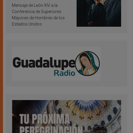
inspiración y santificación
Mensaje de León XIV a la
Conferencia de Superiores
Mayores de Hombres de los
Estados Unidos