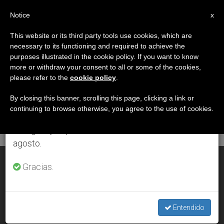
ES
Notice
×
x
Aviso importante
This website or its third party tools use cookies, which are
necessary to its functioning and required to achieve the
Del 27 de julio al 7 de agosto haremos la pausa
DÍA
purposes illustrated in the cookie policy. If you want to know
anual, aprovechando que en el periodo de verano
Abril 1st, 2001
more or withdraw your consent to all or some of the cookies,
please refer to the
cookie policy
.
se generan menos informaciones y también el
consumo de las mismas disminuye.
By closing this banner, scrolling this page, clicking a link or
continuing to browse otherwise, you agree to the use of cookies.
ÚLTIMAS NOTICIAS
Retomamos el trabajo ordinario de las ediciones
en inglés y español de ZENIT el lunes 10 de
agosto.
El verdadero rostro de Cristo no es el de la BBC; está en Italia
Gracias.
APR 01, 2001 00:00
ZENIT STAFF
Entendido