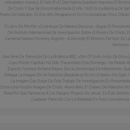
«verdadero Icono»), El Velo En El Que Habría Quedado Impreso El Rostro
De Cristo Y Que Se Encontraba Hasta El Año 1600 En La Basílica De San
Pedro Del Vaticano. En Ese Año Desapareció En Circunstancias Poco Claras.
El Libro De Pfeiffer «contribuye De Manera Decisiva --Según El Presidente
Del Instituto Internacional De Investigación Sobre El Rostro De Cristo, El
Cardenal Italiano Fiorenzo Angelini-- A Desvelar El Misterio Del Velo De La
Verónica».
Una Serie De Televisión De La Británica BBC, «Son Of God» («Hijo De Dios»),
Cuyo Primer Capítulo Ha Sido Transmitido Este Domingo, Ha Pedido Al
Experto Forense Richard Neave, De La Universidad De Manchester, Que
Rehaga La Imagen De Un Palestino Basándose En Un «cráneo» Del Siglo I.
La Imagen Que Surge De Este Trabajo De Investigación Es Presentada
Como Una Posible Imagen De Cristo. Ahora Bien, El Cráneo Del Palestino No
Tenía Por Qué Parecerse A Los Rasgos Propios De Jesús. En Este Sentido,
Cualquier Parecido Con La Realidad Es Pura Coincidencia.