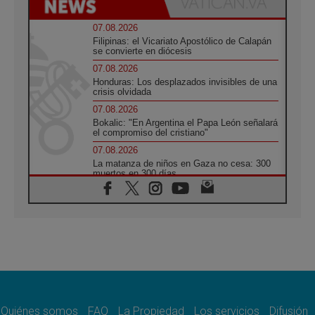
07.08.2026
Filipinas: el Vicariato Apostólico de Calapán
se convierte en diócesis
07.08.2026
Honduras: Los desplazados invisibles de una
crisis olvidada
07.08.2026
Bokalic: "En Argentina el Papa León señalará
el compromiso del cristiano"
07.08.2026
La matanza de niños en Gaza no cesa: 300
muertos en 300 días
07.08.2026
Tagle: La guerra desfigura el mundo, solo la
revelación de Dios lo transfigura
07.08.2026
Presentada la Trienal de Arte de las
Universidades Católicas: «Exercises in
Empathy»
07.08.2026
Fortunatus Nwachukwu: la comunicación
como misión al servicio del Evangelio
Quiénes somos
FAQ
La Propiedad
Los servicios
Difusión