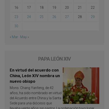
16
17
18
19
20
21
22
23
24
25
26
27
28
29
30
« Mar
May »
PAPA LEÓN XIV
En virtud del acuerdo con
China, León XIV nombra un
nuevo obispo
Mons. Chang Yanfeng, de 42
años, ha sido nombrado en virtud
del Acuerdo entre China y la Santa
Sede para una diócesis que
llevaba veinte años sin pastor. La ordenación tuvo lugar