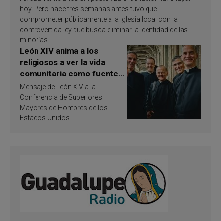
hoy. Pero hace tres semanas antes tuvo que
comprometer públicamente a la Iglesia local con la
controvertida ley que busca eliminar la identidad de las
minorías.
León XIV anima a los
religiosos a ver la vida
comunitaria como fuente
de inspiración y
Mensaje de León XIV a la
santificación
Conferencia de Superiores
Mayores de Hombres de los
Estados Unidos