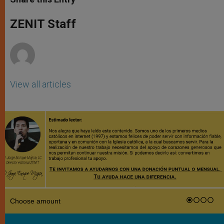
s
e
b
t
e
A
n
o
e
p
g
o
r
ZENIT Staff
p
e
k
r
View all articles