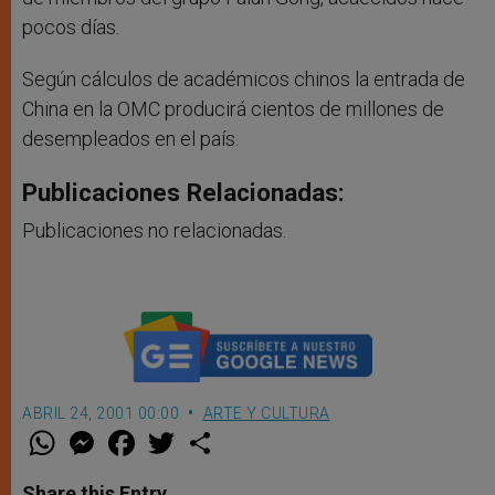
pocos días.
Según cálculos de académicos chinos la entrada de
China en la OMC producirá cientos de millones de
desempleados en el país.
Publicaciones Relacionadas:
Publicaciones no relacionadas.
ABRIL 24, 2001 00:00
ARTE Y CULTURA
W
M
F
T
S
h
e
a
w
h
a
s
c
i
a
t
s
e
t
r
Share this Entry