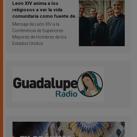
León XIV anima a los
religiosos a ver la vida
comunitaria como fuente de
inspiración y santificación
Mensaje de León XIV a la
Conferencia de Superiores
Mayores de Hombres de los
Estados Unidos