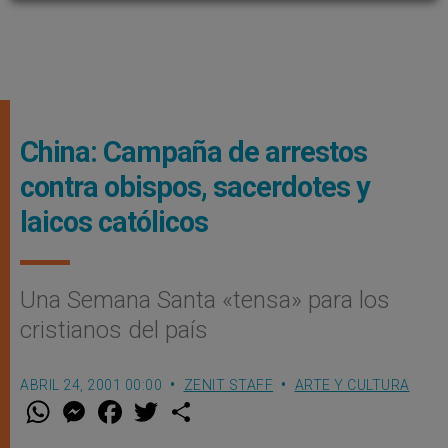
China: Campaña de arrestos
contra obispos, sacerdotes y
laicos católicos
Una Semana Santa «tensa» para los
cristianos del país
ABRIL 24, 2001 00:00
ZENIT STAFF
ARTE Y CULTURA
W
M
F
T
S
h
e
a
w
h
a
s
c
i
a