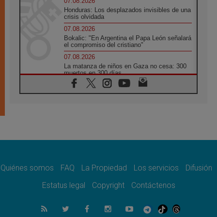
07.08.2026
Honduras: Los desplazados invisibles de una
crisis olvidada
07.08.2026
Bokalic: "En Argentina el Papa León señalará
el compromiso del cristiano"
07.08.2026
La matanza de niños en Gaza no cesa: 300
muertos en 300 días
07.08.2026
Tagle: La guerra desfigura el mundo, solo la
revelación de Dios lo transfigura
07.08.2026
Presentada la Trienal de Arte de las
Universidades Católicas: «Exercises in
Empathy»
07.08.2026
Fortunatus Nwachukwu: la comunicación
como misión al servicio del Evangelio
Quiénes somos
FAQ
La Propiedad
Los servicios
Difusión
07.08.2026
Estatus legal
Copyright
Contáctenos
SIGNIS 2026, dar voz a las religiosas en el
espacio público
07.08.2026
Lanzan un proyecto de empoderamiento