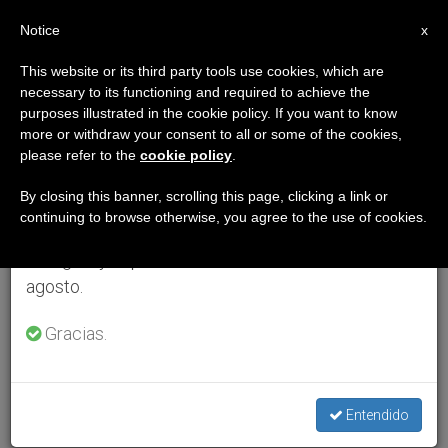
ES
Notice
×
x
Aviso importante
This website or its third party tools use cookies, which are
necessary to its functioning and required to achieve the
Del 27 de julio al 7 de agosto haremos la pausa
purposes illustrated in the cookie policy. If you want to know
anual, aprovechando que en el periodo de verano
more or withdraw your consent to all or some of the cookies,
please refer to the
cookie policy
.
se generan menos informaciones y también el
consumo de las mismas disminuye.
By closing this banner, scrolling this page, clicking a link or
continuing to browse otherwise, you agree to the use of cookies.
Retomamos el trabajo ordinario de las ediciones
en inglés y español de ZENIT el lunes 10 de
agosto.
Gracias.
Entendido