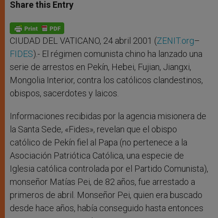
t
s
e
t
r
Share this Entry
s
e
b
t
e
A
n
o
e
p
g
o
r
p
e
k
r
CIUDAD DEL VATICANO, 24 abril 2001 (
ZENIT.org
–
FIDES
).- El régimen comunista chino ha lanzado una
serie de arrestos en Pekín, Hebei, Fujian, Jiangxi,
Mongolia Interior, contra los católicos clandestinos,
obispos, sacerdotes y laicos.
Informaciones recibidas por la agencia misionera de
la Santa Sede, «Fides», revelan que el obispo
católico de Pekín fiel al Papa (no pertenece a la
Asociación Patriótica Católica, una especie de
Iglesia católica controlada por el Partido Comunista),
monseñor Matías Pei, de 82 años, fue arrestado a
primeros de abril. Monseñor Pei, quien era buscado
desde hace años, había conseguido hasta entonces