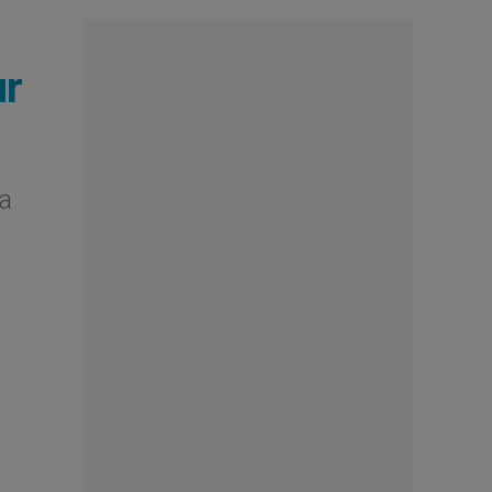
ur
na