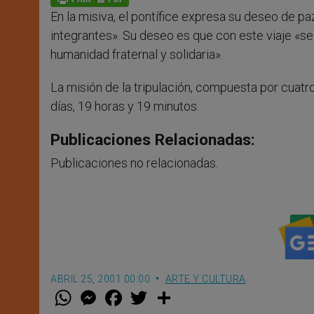
p
e
k
En la misiva, el pontífice expresa su deseo de pa
r
integrantes». Su deseo es que con este viaje «se
humanidad fraternal y solidaria».
La misión de la tripulación, compuesta por cuatro
días, 19 horas y 19 minutos.
Publicaciones Relacionadas:
Publicaciones no relacionadas.
ABRIL 25, 2001 00:00
ARTE Y CULTURA
W
M
F
T
S
h
e
a
w
h