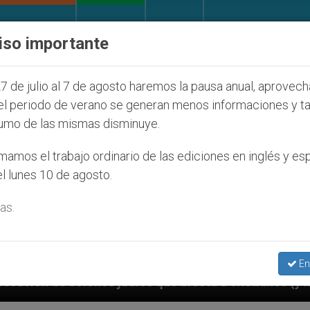
IGLESIA Y MUNDO
DOCUMENTOS
DONATIVOS
iso importante
7 de julio al 7 de agosto haremos la pausa anual, aprovec
el periodo de verano se generan menos informaciones y t
umo de las mismas disminuye.
amos el trabajo ordinario de las ediciones en inglés y es
l lunes 10 de agosto.
as.
En
íos que afecta a cristianos (y no sólo) en Tierra Sant