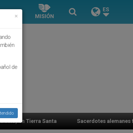
ES
×
MISIÓN
hando
ambién
pañol de
tendido
a
Sacerdotes alemanes fieles al Papa contestan