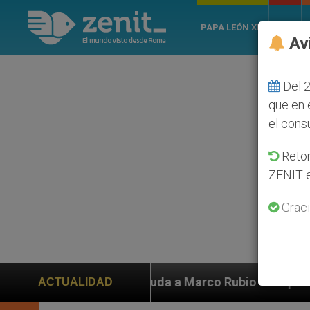
PAPA LEÓN XIV
ROMA
Av
Del 2
que en 
el cons
Retom
ZENIT e
Graci
n ayuda a Marco Rubio ante persecución de colonos jud
ACTUALIDAD