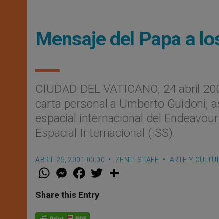
Mensaje del Papa a lo
CIUDAD DEL VATICANO, 24 abril 200
carta personal a Umberto Guidoni, as
espacial internacional del Endeavour 
Espacial Internacional (ISS).
ABRIL 25, 2001 00:00
ZENIT STAFF
ARTE Y CULTU
W
M
F
T
S
h
e
a
w
h
a
s
c
i
a
t
s
e
t
r
Share this Entry
s
e
b
t
e
A
n
o
e
p
g
o
r