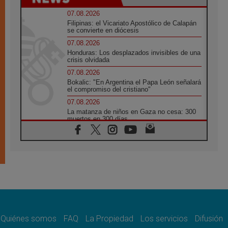
07.08.2026
Filipinas: el Vicariato Apostólico de Calapán
se convierte en diócesis
07.08.2026
Honduras: Los desplazados invisibles de una
crisis olvidada
07.08.2026
Bokalic: "En Argentina el Papa León señalará
el compromiso del cristiano"
07.08.2026
La matanza de niños en Gaza no cesa: 300
muertos en 300 días
07.08.2026
Tagle: La guerra desfigura el mundo, solo la
revelación de Dios lo transfigura
07.08.2026
Presentada la Trienal de Arte de las
Universidades Católicas: «Exercises in
Empathy»
07.08.2026
Fortunatus Nwachukwu: la comunicación
como misión al servicio del Evangelio
Quiénes somos
FAQ
La Propiedad
Los servicios
Difusión
07.08.2026