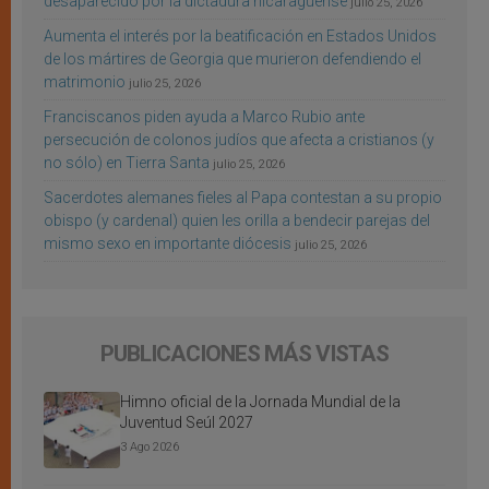
desaparecido por la dictadura nicaragüense
julio 25, 2026
Aumenta el interés por la beatificación en Estados Unidos
de los mártires de Georgia que murieron defendiendo el
matrimonio
julio 25, 2026
Franciscanos piden ayuda a Marco Rubio ante
persecución de colonos judíos que afecta a cristianos (y
no sólo) en Tierra Santa
julio 25, 2026
Sacerdotes alemanes fieles al Papa contestan a su propio
obispo (y cardenal) quien les orilla a bendecir parejas del
mismo sexo en importante diócesis
julio 25, 2026
PUBLICACIONES MÁS VISTAS
Himno oficial de la Jornada Mundial de la
Juventud Seúl 2027
3 Ago 2026