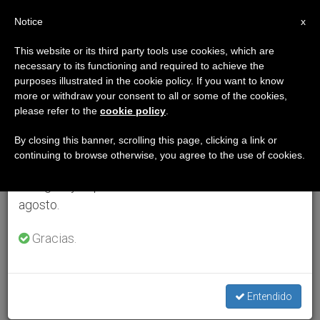
ES
Notice
×
x
Aviso importante
This website or its third party tools use cookies, which are
necessary to its functioning and required to achieve the
Del 27 de julio al 7 de agosto haremos la pausa
purposes illustrated in the cookie policy. If you want to know
anual, aprovechando que en el periodo de verano
more or withdraw your consent to all or some of the cookies,
please refer to the
cookie policy
.
se generan menos informaciones y también el
consumo de las mismas disminuye.
By closing this banner, scrolling this page, clicking a link or
continuing to browse otherwise, you agree to the use of cookies.
Retomamos el trabajo ordinario de las ediciones
en inglés y español de ZENIT el lunes 10 de
agosto.
Gracias.
Entendido