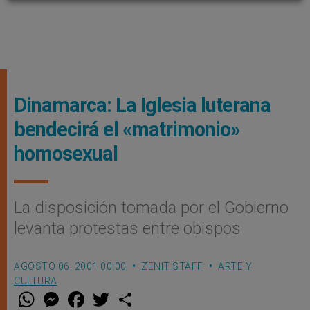
Dinamarca: La Iglesia luterana
bendecirá el «matrimonio»
homosexual
La disposición tomada por el Gobierno
levanta protestas entre obispos
AGOSTO 06, 2001 00:00
ZENIT STAFF
ARTE Y
CULTURA
W
M
F
T
S
h
e
a
w
h