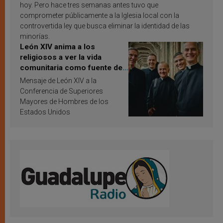
hoy. Pero hace tres semanas antes tuvo que
comprometer públicamente a la Iglesia local con la
controvertida ley que busca eliminar la identidad de las
minorías.
León XIV anima a los
religiosos a ver la vida
comunitaria como fuente de
inspiración y santificación
Mensaje de León XIV a la
Conferencia de Superiores
Mayores de Hombres de los
Estados Unidos