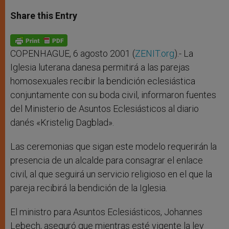
a
s
c
i
a
t
s
e
t
r
Share this Entry
s
e
b
t
e
A
n
o
e
p
g
o
r
p
e
k
r
COPENHAGUE, 6 agosto 2001 (
ZENIT.org
).- La
Iglesia luterana danesa permitirá a las parejas
homosexuales recibir la bendición eclesiástica
conjuntamente con su boda civil, informaron fuentes
del Ministerio de Asuntos Eclesiásticos al diario
danés «Kristelig Dagblad».
Las ceremonias que sigan este modelo requerirán la
presencia de un alcalde para consagrar el enlace
civil, al que seguirá un servicio religioso en el que la
pareja recibirá la bendición de la Iglesia.
El ministro para Asuntos Eclesiásticos, Johannes
Lebech, aseguró que mientras esté vigente la ley