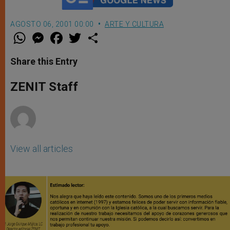
AGOSTO 06, 2001 00:00
ARTE Y CULTURA
W
M
F
T
S
h
e
a
w
h
a
s
c
i
a
t
s
e
t
r
Share this Entry
s
e
b
t
e
A
n
o
e
p
g
o
r
ZENIT Staff
p
e
k
r
View all articles