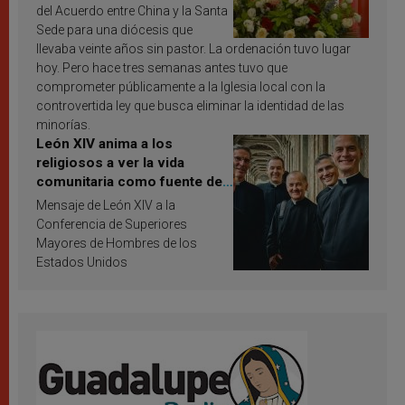
del Acuerdo entre China y la Santa
Sede para una diócesis que
llevaba veinte años sin pastor. La ordenación tuvo lugar
hoy. Pero hace tres semanas antes tuvo que
comprometer públicamente a la Iglesia local con la
controvertida ley que busca eliminar la identidad de las
minorías.
León XIV anima a los
religiosos a ver la vida
comunitaria como fuente de
inspiración y santificación
Mensaje de León XIV a la
Conferencia de Superiores
Mayores de Hombres de los
Estados Unidos