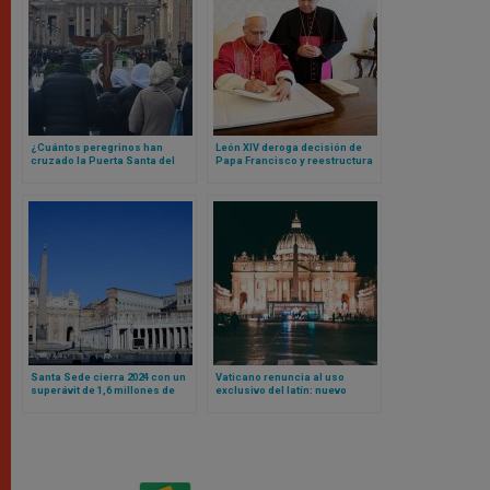
¿Cuántos peregrinos han
León XIV deroga decisión de
cruzado la Puerta Santa del
Papa Francisco y reestructura
Vaticano? La cifra te va a
finanzas vaticanas bajo un
sorprender
principio: responsabilidad
compartida
Santa Sede cierra 2024 con un
Vaticano renuncia al uso
superávit de 1,6 millones de
exclusivo del latín: nuevo
euros
Reglamento admite actas en
otras lenguas