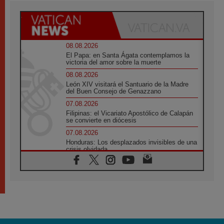
08.08.2026
El Papa: en Santa Ágata contemplamos la
victoria del amor sobre la muerte
08.08.2026
León XIV visitará el Santuario de la Madre
del Buen Consejo de Genazzano
07.08.2026
Filipinas: el Vicariato Apostólico de Calapán
se convierte en diócesis
07.08.2026
Honduras: Los desplazados invisibles de una
crisis olvidada
07.08.2026
Bokalic: "En Argentina el Papa León señalará
el compromiso del cristiano"
07.08.2026
La matanza de niños en Gaza no cesa: 300
muertos en 300 días
07.08.2026