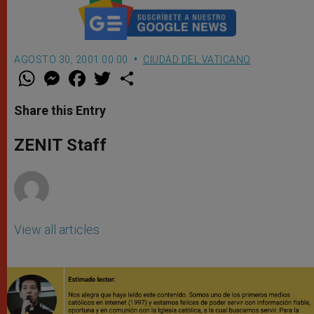
AGOSTO 30, 2001 00:00
CIUDAD DEL VATICANO
W
M
F
T
S
h
e
a
w
h
a
s
c
i
a
t
s
e
t
r
Share this Entry
s
e
b
t
e
A
n
o
e
p
g
o
r
ZENIT Staff
p
e
k
r
View all articles