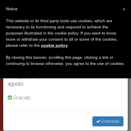
ES
Notice
×
x
Aviso importante
This website or its third party tools use cookies, which are
necessary to its functioning and required to achieve the
Del 27 de julio al 7 de agosto haremos la pausa
purposes illustrated in the cookie policy. If you want to know
Espaldarazo de Juan Pablo II al
anual, aprovechando que en el periodo de verano
more or withdraw your consent to all or some of the cookies,
please refer to the
cookie policy
.
se generan menos informaciones y también el
nuevo maestro general de los
consumo de las mismas disminuye.
Dominicos
By closing this banner, scrolling this page, clicking a link or
continuing to browse otherwise, you agree to the use of cookies.
Retomamos el trabajo ordinario de las ediciones
en inglés y español de ZENIT el lunes 10 de
Fray Carlos Azpiros le presentó las
agosto.
conclusiones del Capítulo general
Gracias.
AGOSTO 30, 2001 00:00
ZENIT STAFF
CIUDAD DEL
VATICANO
W
M
F
T
S
Entendido
h
e
a
w
h
a
s
c
i
a