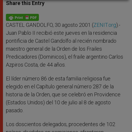
t
s
e
t
r
Share this Entry
s
e
b
t
e
A
n
o
e
p
g
o
r
p
e
k
r
CASTEL GANDOLFO, 30 agosto 2001 (
ZENIT.org
).-
Juan Pablo II recibió este jueves en la residencia
pontificia de Castel Gandolfo al recién nombrado
maestro general de la Orden de los Frailes
Predicadores (Dominicos), el fraile argentino Carlos
Azpiros Costa, de 44 años.
El líder número 86 de esta familia religiosa fue
elegido en el Capítulo general número 287 de la
historia de la Orden, que se celebró en Providence
(Estados Unidos) del 10 de julio al 8 de agosto
pasado.
Los doscientos delegados, procedentes de 102