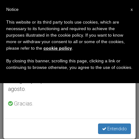
ES
Notice
×
x
Aviso importante
This website or its third party tools use cookies, which are
necessary to its functioning and required to achieve the
Del 27 de julio al 7 de agosto haremos la pausa
purposes illustrated in the cookie policy. If you want to know
anual, aprovechando que en el periodo de verano
more or withdraw your consent to all or some of the cookies,
please refer to the
cookie policy
.
se generan menos informaciones y también el
consumo de las mismas disminuye.
By closing this banner, scrolling this page, clicking a link or
continuing to browse otherwise, you agree to the use of cookies.
Retomamos el trabajo ordinario de las ediciones
en inglés y español de ZENIT el lunes 10 de
agosto.
Gracias.
Entendido