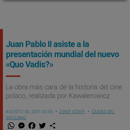
Juan Pablo II asiste a la
presentación mundial del nuevo
«Quo Vadis?»
La obra más cara de la historia del cine
polaco, realizada por Kawalerowicz
AGOSTO 30, 2001 00:00
ZENIT STAFF
CIUDAD DEL
VATICANO
W
M
F
T
S
h
e
a
w
h