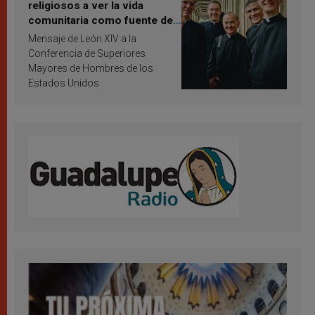
religiosos a ver la vida
comunitaria como fuente de
inspiración y santificación
Mensaje de León XIV a la
Conferencia de Superiores
Mayores de Hombres de los
Estados Unidos