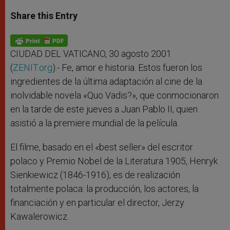
a
s
c
i
a
t
s
e
t
r
Share this Entry
s
e
b
t
e
A
n
o
e
p
g
o
r
p
e
k
r
CIUDAD DEL VATICANO, 30 agosto 2001
(
ZENIT.org
).- Fe, amor e historia. Estos fueron los
ingredientes de la última adaptación al cine de la
inolvidable novela «Quo Vadis?», que conmocionaron
en la tarde de este jueves a Juan Pablo II, quien
asistió a la premiere mundial de la película.
El filme, basado en el «best seller» del escritor
polaco y Premio Nobel de la Literatura 1905, Henryk
Sienkiewicz (1846-1916), es de realización
totalmente polaca: la producción, los actores, la
financiación y en particular el director, Jerzy
Kawalerowicz.