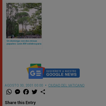
Un domingo con dos misas
papales: León XIV celebra para
la gendarmería vaticana en los
jardines pontificios
AGOSTO 30, 2001 00:00
CIUDAD DEL VATICANO
W
M
F
T
S
h
e
a
w
h
a
s
c
i
a
t
s
e
t
r
Share this Entry
s
e
b
t
e