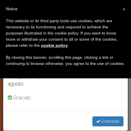
ES
Notice
×
x
Aviso importante
This website or its third party tools use cookies, which are
necessary to its functioning and required to achieve the
Del 27 de julio al 7 de agosto haremos la pausa
purposes illustrated in the cookie policy. If you want to know
El Papa presentará la
anual, aprovechando que en el periodo de verano
more or withdraw your consent to all or some of the cookies,
please refer to the
cookie policy
.
se generan menos informaciones y también el
exhortación «Iglesia en Oceanía»
consumo de las mismas disminuye.
el 22 de noviembre
By closing this banner, scrolling this page, clicking a link or
continuing to browse otherwise, you agree to the use of cookies.
Retomamos el trabajo ordinario de las ediciones
en inglés y español de ZENIT el lunes 10 de
CIUDAD DEL VATICANO, 16 noviembre
agosto.
2001 (
ZENIT.org
).- El próximo22 de
Gracias.
noviembre Juan Pablo II hará pública la
exhortación apostólica «Iglesia en
Oceanía» («Ecclesia in Oceania»), fruto
Entendido
de los trabajos de la asamblea especial