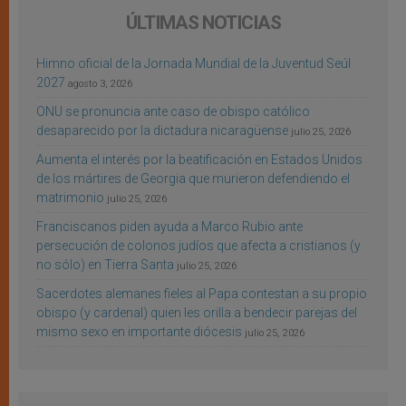
ÚLTIMAS NOTICIAS
Himno oficial de la Jornada Mundial de la Juventud Seúl
2027
agosto 3, 2026
ONU se pronuncia ante caso de obispo católico
desaparecido por la dictadura nicaragüense
julio 25, 2026
Aumenta el interés por la beatificación en Estados Unidos
de los mártires de Georgia que murieron defendiendo el
matrimonio
julio 25, 2026
Franciscanos piden ayuda a Marco Rubio ante
persecución de colonos judíos que afecta a cristianos (y
no sólo) en Tierra Santa
julio 25, 2026
Sacerdotes alemanes fieles al Papa contestan a su propio
obispo (y cardenal) quien les orilla a bendecir parejas del
mismo sexo en importante diócesis
julio 25, 2026