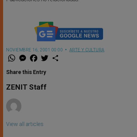
NOVIEMBRE 16, 2001 00:00
ARTE Y CULTURA
W
M
F
T
S
h
e
a
w
h
a
s
c
i
a
t
s
e
t
r
Share this Entry
s
e
b
t
e
A
n
o
e
p
g
o
r
ZENIT Staff
p
e
k
r
View all articles