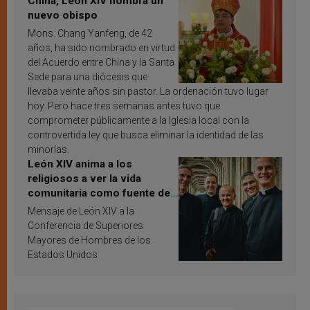
China, León XIV nombra un
nuevo obispo
Mons. Chang Yanfeng, de 42
años, ha sido nombrado en virtud
del Acuerdo entre China y la Santa
Sede para una diócesis que
llevaba veinte años sin pastor. La ordenación tuvo lugar
hoy. Pero hace tres semanas antes tuvo que
comprometer públicamente a la Iglesia local con la
controvertida ley que busca eliminar la identidad de las
minorías.
León XIV anima a los
religiosos a ver la vida
comunitaria como fuente de
inspiración y santificación
Mensaje de León XIV a la
Conferencia de Superiores
Mayores de Hombres de los
Estados Unidos