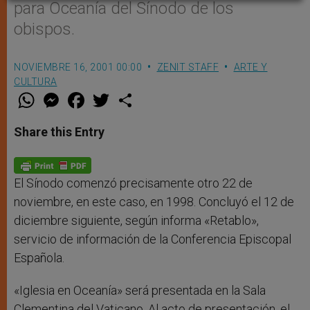
para Oceanía del Sínodo de los
obispos.
NOVIEMBRE 16, 2001 00:00
ZENIT STAFF
ARTE Y
CULTURA
W
M
F
T
S
h
e
a
w
h
a
s
c
i
a
t
s
e
t
r
Share this Entry
s
e
b
t
e
A
n
o
e
p
g
o
r
p
e
k
r
El Sínodo comenzó precisamente otro 22 de
noviembre, en este caso, en 1998. Concluyó el 12 de
diciembre siguiente, según informa «Retablo»,
servicio de información de la Conferencia Episcopal
Española.
«Iglesia en Oceanía» será presentada en la Sala
Clementina del Vaticano. Al acto de presentación, el