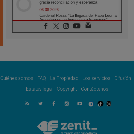
gracia reconciliación y esperanza
06.08.2026
Cardenal Rossi: "La llegada del Papa León a
Argentina es un homenaje a Francisco"
06.08.2026
En Asís, León XIV invita a los jóvenes a
«construir la civilización del amor»
05.08.2026
El cardenal Parolin en México: Toda la
sociedad necesita el mensaje del Evangelio
05.08.2026
Santa María la Mayor, Makrickas: La gracia
de Dios desciende sobre el mundo
Quiénes somos
FAQ
La Propiedad
Los servicios
Difusión
05.08.2026
Cristianos y confucianos: Respeto y
Estatus legal
Copyright
Contáctenos
sabiduría para afrontar los urgentes desafíos
de hoy
05.08.2026
En marcha hacia Asís en nombre de San
Francisco, a la espera de León
05.08.2026
Venezuela, Padre Pagniello: "En medio del
dolor, una Iglesia que no se rinde"