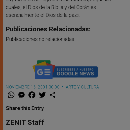
cuales, el Dios de la Biblia y del Corán es
esencialmente el Dios de la paz».
Publicaciones Relacionadas:
Publicaciones no relacionadas.
NOVIEMBRE 16, 2001 00:00
ARTE Y CULTURA
W
M
F
T
S
h
e
a
w
h
a
s
c
i
a
t
s
e
t
r
Share this Entry
s
e
b
t
e
A
n
o
e
p
g
o
r
ZENIT Staff
p
e
k
r