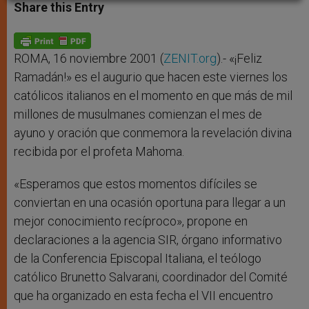
t
s
e
t
r
Share this Entry
s
e
b
t
e
A
n
o
e
p
g
o
r
p
e
k
r
ROMA, 16 noviembre 2001 (
ZENIT.org
).- «¡Feliz
Ramadán!» es el augurio que hacen este viernes los
católicos italianos en el momento en que más de mil
millones de musulmanes comienzan el mes de
ayuno y oración que conmemora la revelación divina
recibida por el profeta Mahoma.
«Esperamos que estos momentos difíciles se
conviertan en una ocasión oportuna para llegar a un
mejor conocimiento recíproco», propone en
declaraciones a la agencia SIR, órgano informativo
de la Conferencia Episcopal Italiana, el teólogo
católico Brunetto Salvarani, coordinador del Comité
que ha organizado en esta fecha el VII encuentro