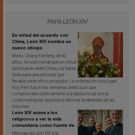
PAPA LEÓN XIV
En virtud del acuerdo con
China, León XIV nombra un
nuevo obispo
Mons. Chang Yanfeng, de 42
años, ha sido nombrado en virtud
del Acuerdo entre China y la Santa
Sede para una diócesis que
llevaba veinte años sin pastor. La ordenación tuvo lugar
hoy. Pero hace tres semanas antes tuvo que
comprometer públicamente a la Iglesia local con la
controvertida ley que busca eliminar la identidad de las
minorías.
León XIV anima a los
religiosos a ver la vida
comunitaria como fuente de
inspiración y santificación
Mensaje de León XIV a la