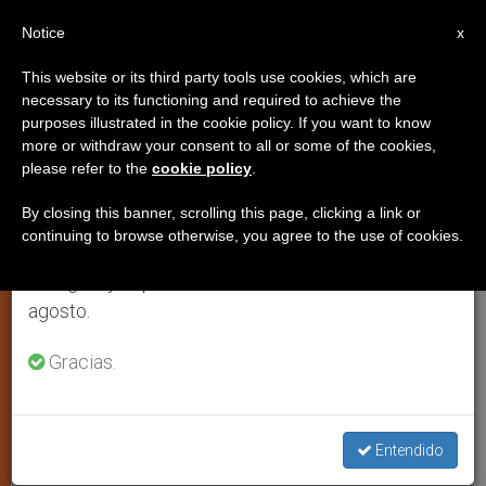
ES
Notice
×
x
Aviso importante
This website or its third party tools use cookies, which are
necessary to its functioning and required to achieve the
Del 27 de julio al 7 de agosto haremos la pausa
purposes illustrated in the cookie policy. If you want to know
«¡Feliz Ramadán!», desean
anual, aprovechando que en el periodo de verano
more or withdraw your consent to all or some of the cookies,
please refer to the
cookie policy
.
se generan menos informaciones y también el
católicos italianos a los
consumo de las mismas disminuye.
musulmanes
By closing this banner, scrolling this page, clicking a link or
continuing to browse otherwise, you agree to the use of cookies.
Retomamos el trabajo ordinario de las ediciones
en inglés y español de ZENIT el lunes 10 de
Momento de regreso a Dios para los
agosto.
seguidores de Mahoma
Gracias.
NOVIEMBRE 16, 2001 00:00
ZENIT STAFF
ARTE Y
CULTURA
W
M
F
T
S
Entendido
h
e
a
w
h
a
s
c
i
a