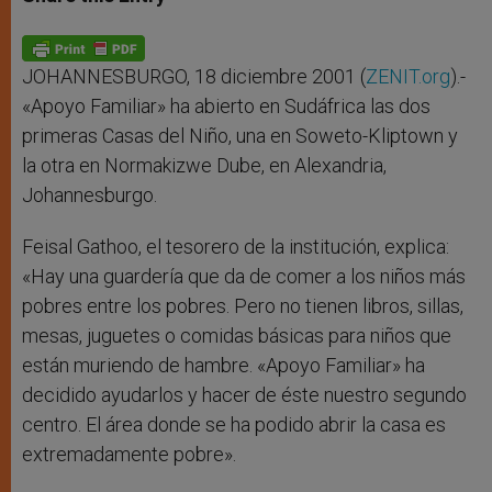
s
e
b
t
e
A
n
o
e
p
g
o
r
p
e
k
r
JOHANNESBURGO, 18 diciembre 2001 (
ZENIT.org
).-
«Apoyo Familiar» ha abierto en Sudáfrica las dos
primeras Casas del Niño, una en Soweto-Kliptown y
la otra en Normakizwe Dube, en Alexandria,
Johannesburgo.
Feisal Gathoo, el tesorero de la institución, explica:
«Hay una guardería que da de comer a los niños más
pobres entre los pobres. Pero no tienen libros, sillas,
mesas, juguetes o comidas básicas para niños que
están muriendo de hambre. «Apoyo Familiar» ha
decidido ayudarlos y hacer de éste nuestro segundo
centro. El área donde se ha podido abrir la casa es
extremadamente pobre».