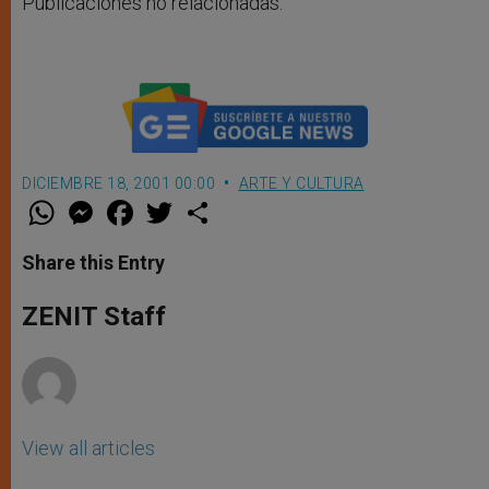
Publicaciones no relacionadas.
DICIEMBRE 18, 2001 00:00
ARTE Y CULTURA
W
M
F
T
S
h
e
a
w
h
a
s
c
i
a
t
s
e
t
r
Share this Entry
s
e
b
t
e
A
n
o
e
p
g
o
r
ZENIT Staff
p
e
k
r
View all articles