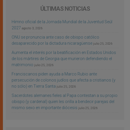
ÚLTIMAS NOTICIAS
Himno oficial de la Jornada Mundial de la Juventud Seúl
2027
agosto 3, 2026
ONU se pronuncia ante caso de obispo católico
desaparecido por la dictadura nicaragüense
julio 25, 2026
Aumenta el interés por la beatificación en Estados Unidos
de los mártires de Georgia que murieron defendiendo el
matrimonio
julio 25, 2026
Franciscanos piden ayuda a Marco Rubio ante
persecución de colonos judíos que afecta a cristianos (y
no sólo) en Tierra Santa
julio 25, 2026
Sacerdotes alemanes fieles al Papa contestan a su propio
obispo (y cardenal) quien les orilla a bendecir parejas del
mismo sexo en importante diócesis
julio 25, 2026