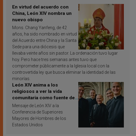
En virtud del acuerdo con
China, León XIV nombra un
nuevo obispo
Mons. Chang Yanfeng, de 42
años, ha sido nombrado en virtud
del Acuerdo entre China y la Santa
Sede para una diócesis que
llevaba veinte años sin pastor. La ordenación tuvo lugar
hoy. Pero hace tres semanas antes tuvo que
comprometer públicamente a la Iglesia local con la
controvertida ley que busca eliminar la identidad de las
minorías.
León XIV anima a los
religiosos a ver la vida
comunitaria como fuente de
inspiración y santificación
Mensaje de León XIV a la
Conferencia de Superiores
Mayores de Hombres de los
Estados Unidos