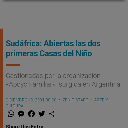
Sudáfrica: Abiertas las dos
primeras Casas del Niño
Gestionadas por la organización
«Apoyo Familiar», surgida en Argentina
DICIEMBRE 18, 2001 00:00
ZENIT STAFF
ARTE Y
CULTURA
W
M
F
T
S
h
e
a
w
h
a
s
c
i
a
t
s
e
t
r
Share this Entry