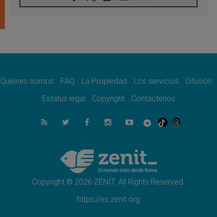
Filipinas: el Vicariato Apostólico de Calapán
se convierte en diócesis
07.08.2026
Honduras: Los desplazados invisibles de una
crisis olvidada
07.08.2026
Bokalic: "En Argentina el Papa León señalará
el compromiso del cristiano"
Quiénes somos
FAQ
La Propiedad
Los servicios
Difusión
07.08.2026
La matanza de niños en Gaza no cesa: 300
Estatus legal
Copyright
Contáctenos
muertos en 300 días
07.08.2026
Tagle: La guerra desfigura el mundo, solo la
revelación de Dios lo transfigura
07.08.2026
Presentada la Trienal de Arte de las
Universidades Católicas: «Exercises in
Empathy»
Copyright © 2026 ZENIT. All Rights Reserved.
https://es.zenit.org