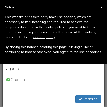
ES
Notice
×
x
Aviso importante
This website or its third party tools use cookies, which are
necessary to its functioning and required to achieve the
Del 27 de julio al 7 de agosto haremos la pausa
purposes illustrated in the cookie policy. If you want to know
anual, aprovechando que en el periodo de verano
more or withdraw your consent to all or some of the cookies,
please refer to the
cookie policy
.
se generan menos informaciones y también el
consumo de las mismas disminuye.
By closing this banner, scrolling this page, clicking a link or
continuing to browse otherwise, you agree to the use of cookies.
Retomamos el trabajo ordinario de las ediciones
en inglés y español de ZENIT el lunes 10 de
agosto.
Gracias.
Entendido