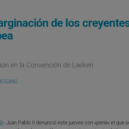
arginación de los creyente
pea
ción en la Convención de Laeken
VATICANO
g
).- Juan Pablo II denunció este jueves con «pena» el que s