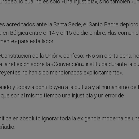
opeo, lo cual no es sólo «una injusticia», sino también «un
s acreditados ante la Santa Sede, el Santo Padre deploró
a en Bélgica entre el 14 y el 15 de diciembre, «las comuni
ente» para esta labor.
 «Constitución de la Unión», confesó: «No sin cierta pena, he
 la reflexión sobre la «Convención» instituida durante la 
reyentes no han sido mencionadas explícitamente».
uido y todavía contribuyen a la cultura y al humanismo de 
que son al mismo tiempo una injusticia y un error de
ifica en absoluto ignorar toda la exigencia moderna de una
añadió.