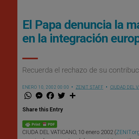
El Papa denuncia la m
en la integración euro
Recuerda el rechazo de su contribu
ENERO 10, 2002 00:00
ZENIT STAFF
CIUDAD DEL 
W
M
F
T
S
h
e
a
w
h
a
s
c
i
a
t
s
e
t
r
Share this Entry
s
e
b
t
e
A
n
o
e
p
g
o
r
p
e
k
CIUDA DEL VATICANO, 10 enero 2002 (
ZENIT.or
r