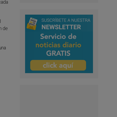
 cada
l
n de
una