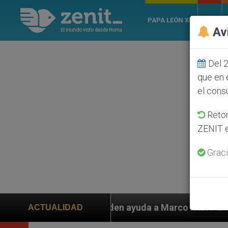
PAPA LEÓN XIV
ROMA
Av
Del 2
que en 
el cons
Retom
ZENIT e
Graci
 piden ayuda a Marco Rubio ante persecución de colono
ACTUALIDAD