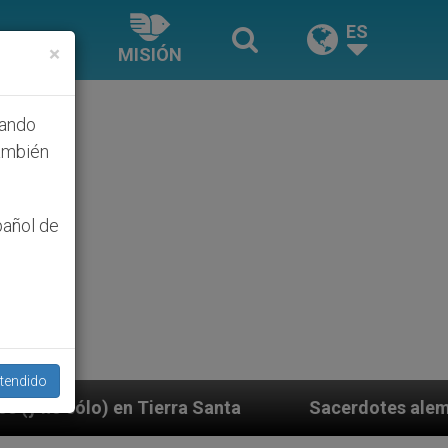
ES
×
MISIÓN
hando
ambién
pañol de
tendido
a Santa
Sacerdotes alemanes fieles al Papa cont