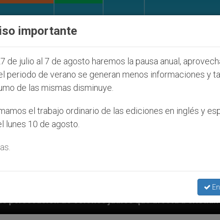
IGLESIA Y MUNDO
DOCUMENTOS
DONATIVOS
iso importante
7 de julio al 7 de agosto haremos la pausa anual, aprovec
el periodo de verano se generan menos informaciones y t
umo de las mismas disminuye.
amos el trabajo ordinario de las ediciones en inglés y es
l lunes 10 de agosto.
as.
En
s judíos que afecta a cristianos (y no sólo) en Tierr