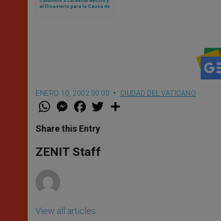
Calumnio a cardenal Becciu y
al Dicasterio para la Causa de
los Santos: Tribunal del
Vaticano lo declara culpable
ENERO 10, 2002 00:00
CIUDAD DEL VATICANO
W
M
F
T
S
h
e
a
w
h
a
s
c
i
a
t
s
e
t
r
Share this Entry
s
e
b
t
e
A
n
o
e
p
g
o
r
ZENIT Staff
p
e
k
r
View all articles