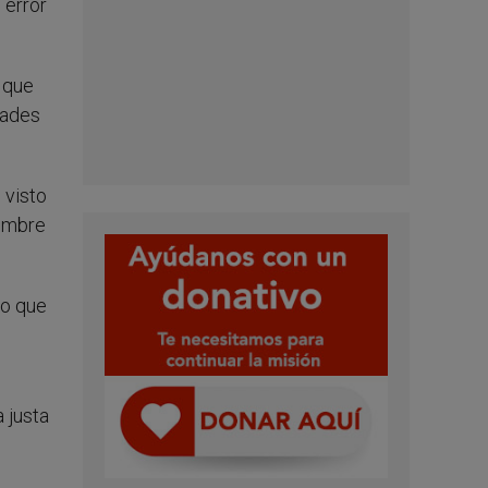
 error
 que
dades
 visto
cumbre
lo que
 justa