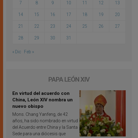
7
8
9
10
11
12
13
14
15
16
17
18
19
20
21
22
23
24
25
26
27
28
29
30
31
« Dic
Feb »
PAPA LEÓN XIV
En virtud del acuerdo con
China, León XIV nombra un
nuevo obispo
Mons. Chang Yanfeng, de 42
años, ha sido nombrado en virtud
del Acuerdo entre China y la Santa
Sede para una diócesis que