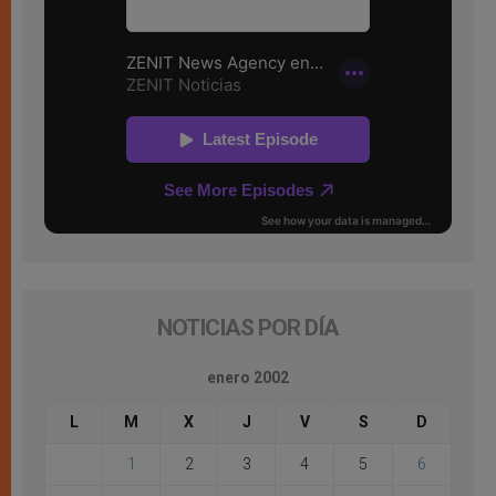
NOTICIAS POR DÍA
enero 2002
L
M
X
J
V
S
D
1
2
3
4
5
6