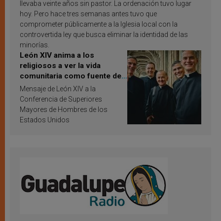
llevaba veinte años sin pastor. La ordenación tuvo lugar
hoy. Pero hace tres semanas antes tuvo que
comprometer públicamente a la Iglesia local con la
controvertida ley que busca eliminar la identidad de las
minorías.
León XIV anima a los
religiosos a ver la vida
comunitaria como fuente de
inspiración y santificación
Mensaje de León XIV a la
Conferencia de Superiores
Mayores de Hombres de los
Estados Unidos