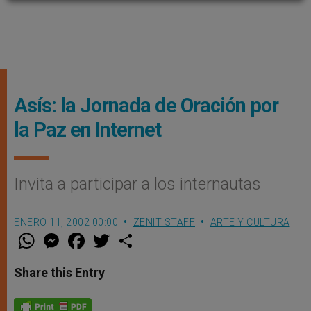
Asís: la Jornada de Oración por
la Paz en Internet
Invita a participar a los internautas
ENERO 11, 2002 00:00
ZENIT STAFF
ARTE Y CULTURA
W
M
F
T
S
h
e
a
w
h
a
s
c
i
a
t
s
e
t
r
Share this Entry
s
e
b
t
e
A
n
o
e
p
g
o
r