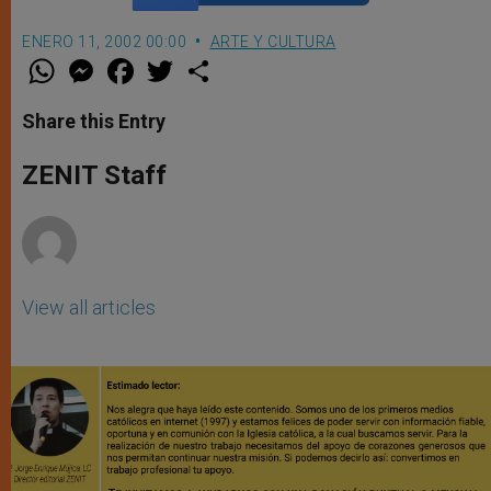
ENERO 11, 2002 00:00
ARTE Y CULTURA
W
M
F
T
S
h
e
a
w
h
a
s
c
i
a
t
s
e
t
r
Share this Entry
s
e
b
t
e
A
n
o
e
p
g
o
r
ZENIT Staff
p
e
k
r
View all articles