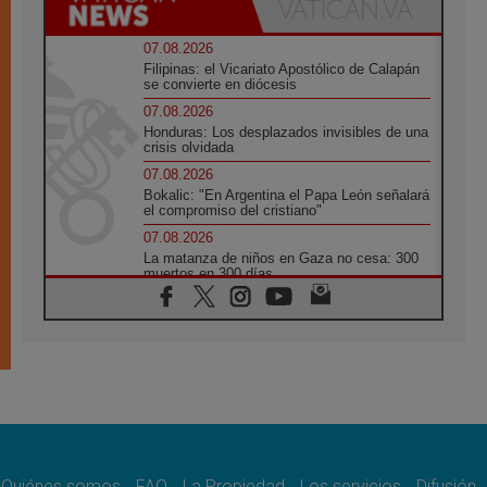
07.08.2026
Filipinas: el Vicariato Apostólico de Calapán
se convierte en diócesis
07.08.2026
Honduras: Los desplazados invisibles de una
crisis olvidada
07.08.2026
Bokalic: "En Argentina el Papa León señalará
el compromiso del cristiano"
07.08.2026
La matanza de niños en Gaza no cesa: 300
muertos en 300 días
07.08.2026
Tagle: La guerra desfigura el mundo, solo la
revelación de Dios lo transfigura
07.08.2026
Presentada la Trienal de Arte de las
Universidades Católicas: «Exercises in
Empathy»
07.08.2026
Fortunatus Nwachukwu: la comunicación
como misión al servicio del Evangelio
Quiénes somos
FAQ
La Propiedad
Los servicios
Difusión