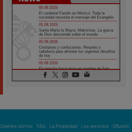
05.08.2026
El cardenal Parolin en México: Toda la
sociedad necesita el mensaje del Evangelio
05.08.2026
Santa María la Mayor, Makrickas: La gracia
de Dios desciende sobre el mundo
05.08.2026
Cristianos y confucianos: Respeto y
sabiduría para afrontar los urgentes desafíos
de hoy
05.08.2026
En marcha hacia Asís en nombre de San
Francisco, a la espera de León
05.08.2026
Venezuela, Padre Pagniello: "En medio del
dolor, una Iglesia que no se rinde"
05.08.2026
La Fuerza del "Círculo de Héroes" con el
Papa en la Audiencia General
05.08.2026
Nuncio en Ucrania: Preocupa escuchar a
quienes bendicen la guerra
Quiénes somos
FAQ
La Propiedad
Los servicios
Difusión
05.08.2026