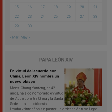
15
16
17
18
19
20
21
22
23
24
25
26
27
28
29
30
« Mar
May »
PAPA LEÓN XIV
En virtud del acuerdo con
China, León XIV nombra un
nuevo obispo
Mons. Chang Yanfeng, de 42
años, ha sido nombrado en virtud
del Acuerdo entre China y la Santa
Sede para una diócesis que
llevaba veinte años sin pastor. La ordenación tuvo lugar