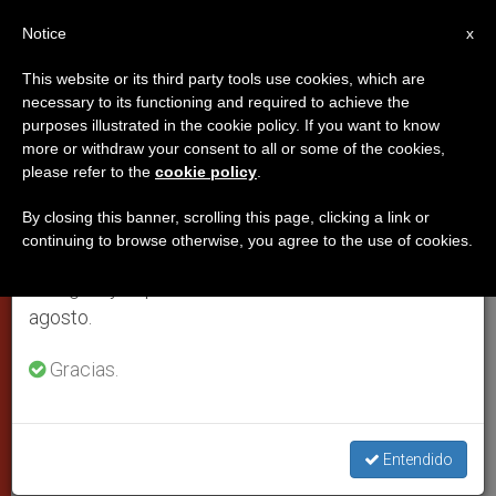
ES
Notice
×
x
Aviso importante
This website or its third party tools use cookies, which are
necessary to its functioning and required to achieve the
Del 27 de julio al 7 de agosto haremos la pausa
purposes illustrated in the cookie policy. If you want to know
El Papa despliega una actividad
anual, aprovechando que en el periodo de verano
more or withdraw your consent to all or some of the cookies,
please refer to the
cookie policy
.
se generan menos informaciones y también el
sin precedentes de paz para
consumo de las mismas disminuye.
Oriente Medio
By closing this banner, scrolling this page, clicking a link or
continuing to browse otherwise, you agree to the use of cookies.
Retomamos el trabajo ordinario de las ediciones
en inglés y español de ZENIT el lunes 10 de
Sus colaboradores han expuesto la
agosto.
posición de la Iglesia a los gobiernos
Gracias.
ABRIL 07, 2002 00:00
ZENIT STAFF
CIUDAD DEL
VATICANO
W
M
F
T
S
Entendido
h
e
a
w
h
a
s
c
i
a