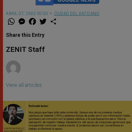
ABRIL 07, 2002 00:00
CIUDAD DEL VATICANO
W
M
F
T
S
h
e
a
w
h
a
s
c
i
a
t
s
e
t
r
Share this Entry
s
e
b
t
e
A
n
o
e
p
g
o
r
ZENIT Staff
p
e
k
r
View all articles