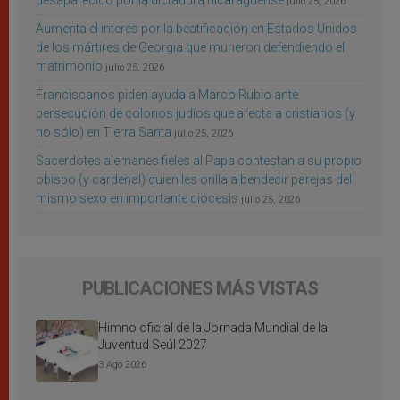
desaparecido por la dictadura nicaragüense
julio 25, 2026
Aumenta el interés por la beatificación en Estados Unidos
de los mártires de Georgia que murieron defendiendo el
matrimonio
julio 25, 2026
Franciscanos piden ayuda a Marco Rubio ante
persecución de colonos judíos que afecta a cristianos (y
no sólo) en Tierra Santa
julio 25, 2026
Sacerdotes alemanes fieles al Papa contestan a su propio
obispo (y cardenal) quien les orilla a bendecir parejas del
mismo sexo en importante diócesis
julio 25, 2026
PUBLICACIONES MÁS VISTAS
Himno oficial de la Jornada Mundial de la
Juventud Seúl 2027
3 Ago 2026