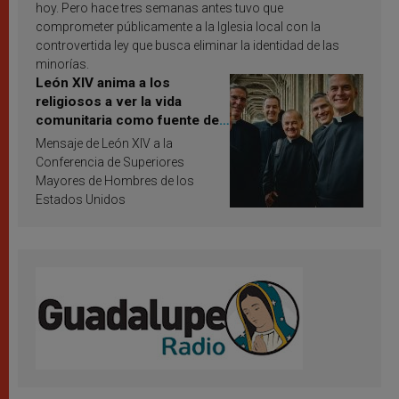
hoy. Pero hace tres semanas antes tuvo que
comprometer públicamente a la Iglesia local con la
controvertida ley que busca eliminar la identidad de las
minorías.
León XIV anima a los
religiosos a ver la vida
comunitaria como fuente de
inspiración y santificación
Mensaje de León XIV a la
Conferencia de Superiores
Mayores de Hombres de los
Estados Unidos