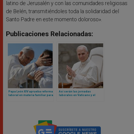
latino de Jerusalén y con las comunidades religiosas
de Belén, transmitiéndoles toda la solidaridad del
Santo Padre en este momento doloroso».
Publicaciones Relacionadas:
Papa León XIV aprueba reforma
Así serán las jornadas
laboral en materia familiar para
laborales en Vaticano y el
empleados del Vaticano
blindaje contra nepotismo
según nuevos Reglamentos de
León XIV