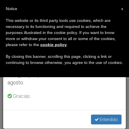
ES
Notice
×
x
Aviso importante
This website or its third party tools use cookies, which are
necessary to its functioning and required to achieve the
Del 27 de julio al 7 de agosto haremos la pausa
purposes illustrated in the cookie policy. If you want to know
anual, aprovechando que en el periodo de verano
more or withdraw your consent to all or some of the cookies,
please refer to the
cookie policy
.
se generan menos informaciones y también el
consumo de las mismas disminuye.
By closing this banner, scrolling this page, clicking a link or
continuing to browse otherwise, you agree to the use of cookies.
Retomamos el trabajo ordinario de las ediciones
en inglés y español de ZENIT el lunes 10 de
agosto.
Gracias.
Entendido