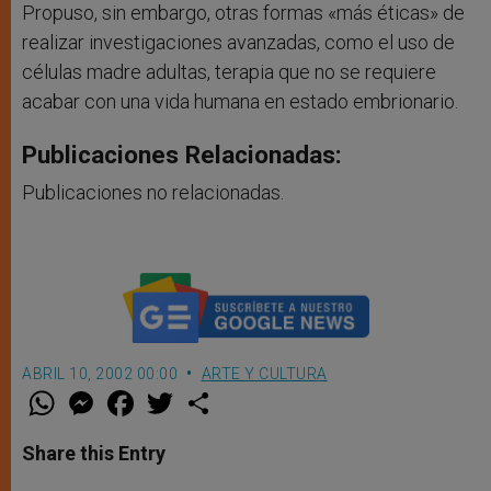
Propuso, sin embargo, otras formas «más éticas» de
realizar investigaciones avanzadas, como el uso de
células madre adultas, terapia que no se requiere
acabar con una vida humana en estado embrionario.
Publicaciones Relacionadas:
Publicaciones no relacionadas.
ABRIL 10, 2002 00:00
ARTE Y CULTURA
W
M
F
T
S
h
e
a
w
h
a
s
c
i
a
t
s
e
t
r
Share this Entry
s
e
b
t
e
A
n
o
e