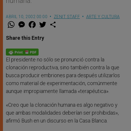
humana.
ABRIL 10, 2002 00:00
ZENIT STAFF
ARTE Y CULTURA
W
M
F
T
S
h
e
a
w
h
a
s
c
i
a
t
s
e
t
r
Share this Entry
s
e
b
t
e
A
n
o
e
p
g
o
r
p
e
k
r
El presidente no sólo se pronunció contra la
clonación reproductiva, sino también contra la que
busca producir embriones para después utilizarlos
como material de experimentación, comúnmente
aunque impropiamente llamada «terapéutica».
«Creo que la clonación humana es algo negativo y
que ambas modalidades deberían ser prohibidas»,
afirmó Bush en un discurso en la Casa Blanca.