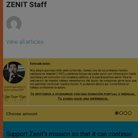
p
g
o
r
ZENIT Staff
p
e
k
r
View all articles