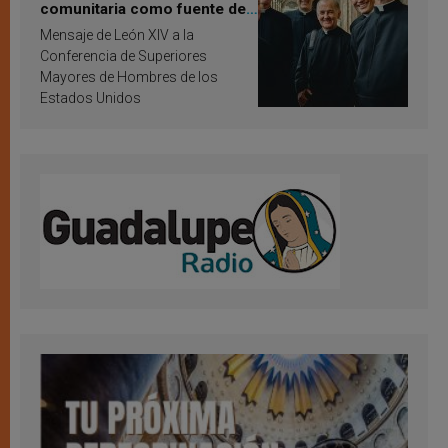
comunitaria como fuente de
inspiración y santificación
Mensaje de León XIV a la
Conferencia de Superiores
Mayores de Hombres de los
Estados Unidos