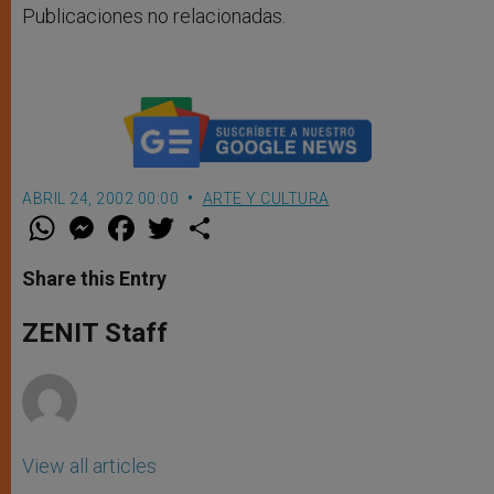
Publicaciones no relacionadas.
ABRIL 24, 2002 00:00
ARTE Y CULTURA
W
M
F
T
S
h
e
a
w
h
a
s
c
i
a
t
s
e
t
r
Share this Entry
s
e
b
t
e
A
n
o
e
p
g
o
r
ZENIT Staff
p
e
k
r
View all articles