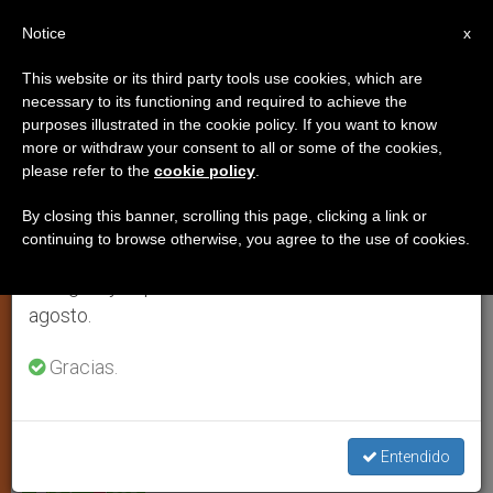
ES
Notice
×
x
Aviso importante
This website or its third party tools use cookies, which are
necessary to its functioning and required to achieve the
Del 27 de julio al 7 de agosto haremos la pausa
purposes illustrated in the cookie policy. If you want to know
Israelíes y palestinos siguen sin
anual, aprovechando que en el periodo de verano
more or withdraw your consent to all or some of the cookies,
please refer to the
cookie policy
.
se generan menos informaciones y también el
alcanzar un acuerdo sobre Belén
consumo de las mismas disminuye.
By closing this banner, scrolling this page, clicking a link or
continuing to browse otherwise, you agree to the use of cookies.
Retomamos el trabajo ordinario de las ediciones
Sin resultados las dos primeras
en inglés y español de ZENIT el lunes 10 de
reuniones de la comisión negociadora
agosto.
ABRIL 24, 2002 00:00
ZENIT STAFF
ARTE Y CULTURA
Gracias.
W
M
F
T
S
h
e
a
w
h
a
s
c
i
a
t
s
e
t
r
Share this Entry
s
e
b
t
e
Entendido
A
n
o
e
p
g
o
r