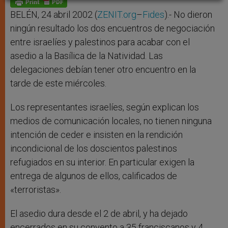
p
e
k
r
BELÉN, 24 abril 2002 (
ZENIT.org
–
Fides
).- No dieron
ningún resultado los dos encuentros de negociación
entre israelíes y palestinos para acabar con el
asedio a la Basílica de la Natividad. Las
delegaciones debían tener otro encuentro en la
tarde de este miércoles.
Los representantes israelíes, según explican los
medios de comunicación locales, no tienen ninguna
intención de ceder e insisten en la rendición
incondicional de los doscientos palestinos
refugiados en su interior. En particular exigen la
entrega de algunos de ellos, calificados de
«terroristas».
El asedio dura desde el 2 de abril, y ha dejado
encerrados en su convento a 35 franciscanos y 4