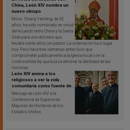
China, León XIV nombra un
nuevo obispo
Mons. Chang Yanfeng, de 42
años, ha sido nombrado en virtud
del Acuerdo entre China y la Santa
Sede para una diócesis que
llevaba veinte años sin pastor. La ordenación tuvo lugar
hoy. Pero hace tres semanas antes tuvo que
comprometer públicamente a la Iglesia local con la
controvertida ley que busca eliminar la identidad de las
minorías.
León XIV anima a los
religiosos a ver la vida
comunitaria como fuente de
inspiración y santificación
Mensaje de León XIV a la
Conferencia de Superiores
Mayores de Hombres de los
Estados Unidos