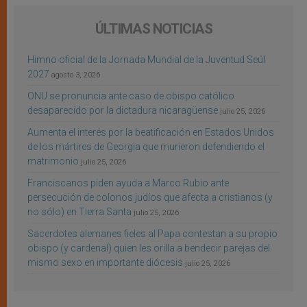
ÚLTIMAS NOTICIAS
Himno oficial de la Jornada Mundial de la Juventud Seúl
2027
agosto 3, 2026
ONU se pronuncia ante caso de obispo católico
desaparecido por la dictadura nicaragüense
julio 25, 2026
Aumenta el interés por la beatificación en Estados Unidos
de los mártires de Georgia que murieron defendiendo el
matrimonio
julio 25, 2026
Franciscanos piden ayuda a Marco Rubio ante
persecución de colonos judíos que afecta a cristianos (y
no sólo) en Tierra Santa
julio 25, 2026
Sacerdotes alemanes fieles al Papa contestan a su propio
obispo (y cardenal) quien les orilla a bendecir parejas del
mismo sexo en importante diócesis
julio 25, 2026