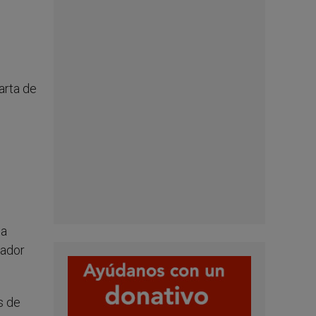
arta de
sa
rador
s de