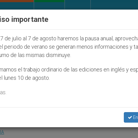
IGLESIA Y MUNDO
DOCUMENTOS
DONATIVOS
iso importante
judíos que afecta a cristianos (y no sólo) en Tierra 
7 de julio al 7 de agosto haremos la pausa anual, aprovec
el periodo de verano se generan menos informaciones y t
umo de las mismas disminuye.
medidas «dignas de la época
amos el trabajo ordinario de las ediciones en inglés y es
l lunes 10 de agosto.
licos
as.
o «Nezavisimaia Gazeta»
En
RA