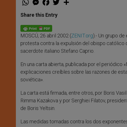
h
e
a
w
h
a
s
c
i
a
t
s
e
t
r
Share this Entry
s
e
b
t
e
A
n
o
e
p
g
o
r
p
e
k
MOSCÚ, 26 abril 2002 (
ZENIT.org
).- Un grupo de
r
protesta contra la expulsión del obispo católico 
sacerdote italiano Stefano Caprio.
En una carta abierta, publicada por el periódico 
explicaciones creíbles sobre las razones de est
soviética».
La carta está firmada, entre otros, por Boris Vasi
Rimma Kazakova y por Serghiei Filatov, president
de Boris Yeltsin.
Las medidas tomadas contra los dos exponentes 