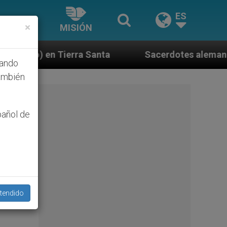
ES
×
MISIÓN
Santa
Sacerdotes alemanes fieles al Papa contes
hando
ambién
pañol de
tendido