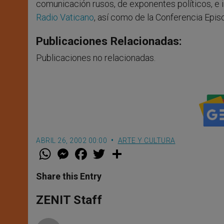
comunicación rusos, de exponentes políticos, e i
Radio Vaticano
, así como de la Conferencia Epis
Publicaciones Relacionadas:
Publicaciones no relacionadas.
ABRIL 26, 2002 00:00
ARTE Y CULTURA
W
M
F
T
S
h
e
a
w
h
a
s
c
i
a
t
s
e
t
r
Share this Entry
s
e
b
t
e
A
n
o
e
p
g
o
r
ZENIT Staff
p
e
k
r