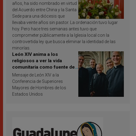
años, ha sido nombrado en virtud
del Acuerdo entre China y la Santa
Sede para una diócesis que
llevaba veinte años sin pastor. La ordenación tuvo lugar
hoy. Pero hace tres semanas antes tuvo que
comprometer públicamente a la Iglesia local con la
controvertida ley que busca eliminar la identidad de las
minorías.
León XIV anima a los
religiosos a ver la vida
comunitaria como fuente de
inspiración y santificación
Mensaje de León XIV a la
Conferencia de Superiores
Mayores de Hombres de los
Estados Unidos