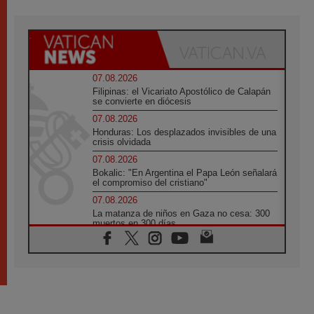
07.08.2026
Filipinas: el Vicariato Apostólico de Calapán
se convierte en diócesis
07.08.2026
Honduras: Los desplazados invisibles de una
crisis olvidada
07.08.2026
Bokalic: "En Argentina el Papa León señalará
el compromiso del cristiano"
07.08.2026
La matanza de niños en Gaza no cesa: 300
muertos en 300 días
07.08.2026
Tagle: La guerra desfigura el mundo, solo la
revelación de Dios lo transfigura
07.08.2026
Presentada la Trienal de Arte de las
Universidades Católicas: «Exercises in