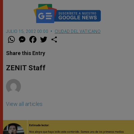
JULIO 15, 2002 00:00
CIUDAD DEL VATICANO
W
M
F
T
S
h
e
a
w
h
a
s
c
i
a
t
s
e
t
r
Share this Entry
s
e
b
t
e
A
n
o
e
p
g
o
r
ZENIT Staff
p
e
k
r
View all articles