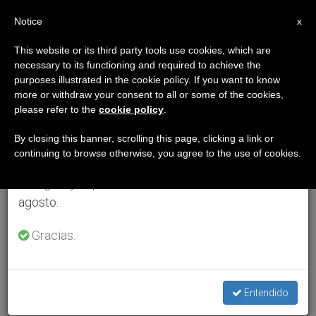
ES
Notice
×
x
Aviso importante
This website or its third party tools use cookies, which are
necessary to its functioning and required to achieve the
Del 27 de julio al 7 de agosto haremos la pausa
purposes illustrated in the cookie policy. If you want to know
anual, aprovechando que en el periodo de verano
more or withdraw your consent to all or some of the cookies,
please refer to the
cookie policy
.
se generan menos informaciones y también el
consumo de las mismas disminuye.
By closing this banner, scrolling this page, clicking a link or
continuing to browse otherwise, you agree to the use of cookies.
Retomamos el trabajo ordinario de las ediciones
en inglés y español de ZENIT el lunes 10 de
agosto.
Gracias.
Entendido