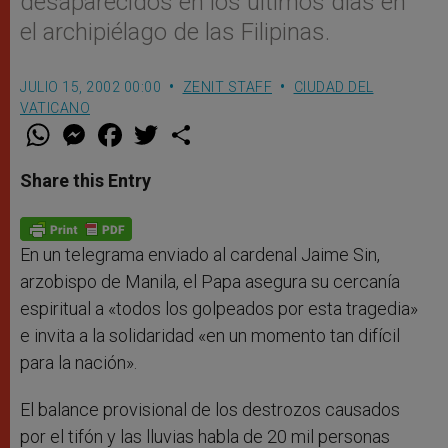
desaparecidos en los últimos días en
el archipiélago de las Filipinas.
JULIO 15, 2002 00:00
ZENIT STAFF
CIUDAD DEL
VATICANO
W
M
F
T
S
h
e
a
w
h
a
s
c
i
a
t
s
e
t
r
Share this Entry
s
e
b
t
e
A
n
o
e
p
g
o
r
p
e
k
r
En un telegrama enviado al cardenal Jaime Sin,
arzobispo de Manila, el Papa asegura su cercanía
espiritual a «todos los golpeados por esta tragedia»
e invita a la solidaridad «en un momento tan difícil
para la nación».
El balance provisional de los destrozos causados
por el tifón y las lluvias habla de 20 mil personas