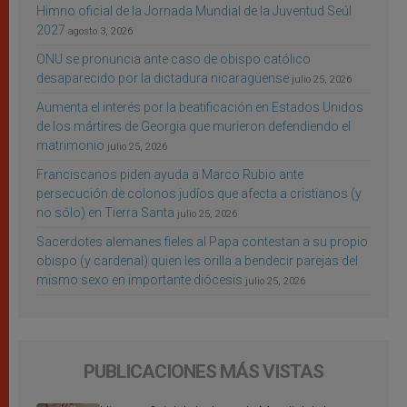
Himno oficial de la Jornada Mundial de la Juventud Seúl
2027
agosto 3, 2026
ONU se pronuncia ante caso de obispo católico
desaparecido por la dictadura nicaragüense
julio 25, 2026
Aumenta el interés por la beatificación en Estados Unidos
de los mártires de Georgia que murieron defendiendo el
matrimonio
julio 25, 2026
Franciscanos piden ayuda a Marco Rubio ante
persecución de colonos judíos que afecta a cristianos (y
no sólo) en Tierra Santa
julio 25, 2026
Sacerdotes alemanes fieles al Papa contestan a su propio
obispo (y cardenal) quien les orilla a bendecir parejas del
mismo sexo en importante diócesis
julio 25, 2026
PUBLICACIONES MÁS VISTAS