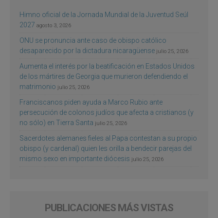
Himno oficial de la Jornada Mundial de la Juventud Seúl
2027
agosto 3, 2026
ONU se pronuncia ante caso de obispo católico
desaparecido por la dictadura nicaragüense
julio 25, 2026
Aumenta el interés por la beatificación en Estados Unidos
de los mártires de Georgia que murieron defendiendo el
matrimonio
julio 25, 2026
Franciscanos piden ayuda a Marco Rubio ante
persecución de colonos judíos que afecta a cristianos (y
no sólo) en Tierra Santa
julio 25, 2026
Sacerdotes alemanes fieles al Papa contestan a su propio
obispo (y cardenal) quien les orilla a bendecir parejas del
mismo sexo en importante diócesis
julio 25, 2026
PUBLICACIONES MÁS VISTAS