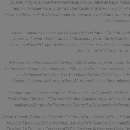
Dólares, Y Aquellas Que Presenten Pasaporte No Deberán Pagar Nada,
Según Los Acuerdos Migratorios Que Existen Con México», Indicó El
Personal Del Consulado De Guatemala, Con Sede En La Ciudad Fronteriza
De Tapachula.
Las Estimaciones Indican Que La Visita De Juan Pablo II Contribuirá A
Aumentar La Entrada De Católicos Mexicanos, Dado Que El Viaje Por
Carretera Hacia El Lugar Del Evento Desde La Frontera Suchiate-Tecún
Umán, Es De Sólo Cinco Horas.
El Número De Mexicanos Que Se Espera En Guatemala, Sobre Todo De
Católicos De Chiapas Y Tabasco, Está Motivado «por La Deferencia Entre
Las Distancias Para Viajar A La Ciudad De México Y A La Capital De
Guatemala, Desde La Frontera Sur», Afirmaron Fuentes Diplomáticas.
Las Autoridades Incrementarán El Personal En Los Cruces De Suchiate-
Tecún Umán, Talismán-El Carmen Y Ciudad Cuauhtémoc-La Mesilla Para
Agilizar La Entrada De Peregrinos Durante La Celebración Religiosa.
Desde Canadá, Donde Se Encuentra En Estos Momentos Para Presidir Las
Jornadas Mundiales De La Juventud, Juan Pablo II Viajará A Guatemala El
Próximo 29 De Julio Y Canonizará El Día Siguiente Al Hermano Pedro De