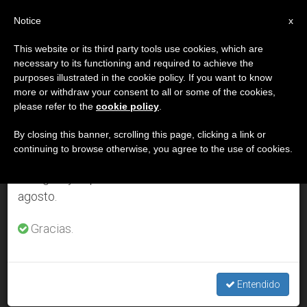
ES
Notice
×
x
Aviso importante
This website or its third party tools use cookies, which are
necessary to its functioning and required to achieve the
Del 27 de julio al 7 de agosto haremos la pausa
DÍA
purposes illustrated in the cookie policy. If you want to know
anual, aprovechando que en el periodo de verano
Julio 24th, 2002
more or withdraw your consent to all or some of the cookies,
please refer to the
cookie policy
.
se generan menos informaciones y también el
consumo de las mismas disminuye.
By closing this banner, scrolling this page, clicking a link or
continuing to browse otherwise, you agree to the use of cookies.
ÚLTIMAS NOTICIAS
Retomamos el trabajo ordinario de las ediciones
en inglés y español de ZENIT el lunes 10 de
agosto.
Guatemala: Visado especial para los mexicanos que quieran
ver al Papa
Gracias.
JUL 24, 2002 00:00
ZENIT STAFF
Entendido