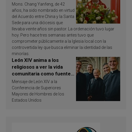
Mons. Chang Yanfeng, de 42
años, ha sido nombrado en virtud
del Acuerdo entre China y la Santa
Sede para una diócesis que
llevaba veinte años sin pastor. La ordenación tuvo lugar
hoy. Pero hace tres semanas antes tuvo que
comprometer públicamente a la Iglesia local con la
controvertida ley que busca eliminar la identidad de las
minorías.
León XIV anima a los
religiosos a ver la vida
comunitaria como fuente
de inspiración y
Mensaje de León XIV a la
santificación
Conferencia de Superiores
Mayores de Hombres de los
Estados Unidos