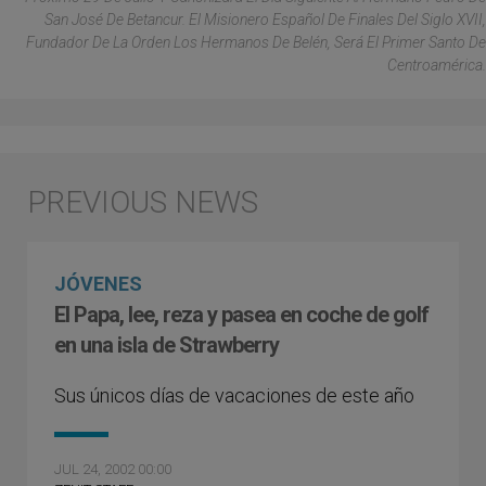
San José De Betancur. El Misionero Español De Finales Del Siglo XVII,
Fundador De La Orden Los Hermanos De Belén, Será El Primer Santo De
Centroamérica.
JÓVENES
El Papa, lee, reza y pasea en coche de golf
en una isla de Strawberry
Sus únicos días de vacaciones de este año
JUL 24, 2002 00:00