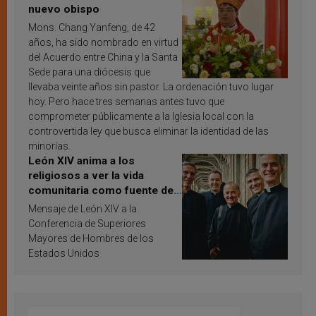
nuevo obispo
Mons. Chang Yanfeng, de 42
años, ha sido nombrado en virtud
del Acuerdo entre China y la Santa
Sede para una diócesis que
llevaba veinte años sin pastor. La ordenación tuvo lugar
hoy. Pero hace tres semanas antes tuvo que
comprometer públicamente a la Iglesia local con la
controvertida ley que busca eliminar la identidad de las
minorías.
León XIV anima a los
religiosos a ver la vida
comunitaria como fuente de
inspiración y santificación
Mensaje de León XIV a la
Conferencia de Superiores
Mayores de Hombres de los
Estados Unidos