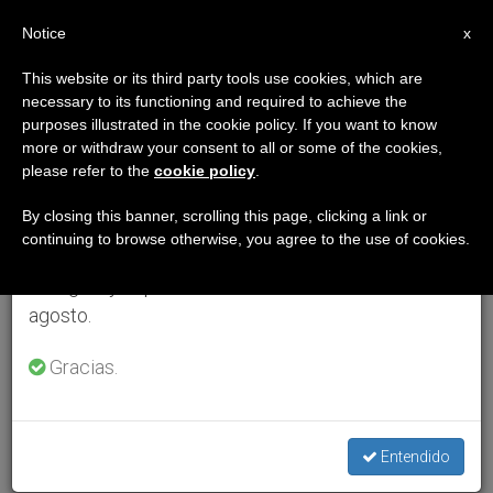
ES
Notice
×
x
Aviso importante
This website or its third party tools use cookies, which are
necessary to its functioning and required to achieve the
Del 27 de julio al 7 de agosto haremos la pausa
purposes illustrated in the cookie policy. If you want to know
anual, aprovechando que en el periodo de verano
more or withdraw your consent to all or some of the cookies,
please refer to the
cookie policy
.
se generan menos informaciones y también el
consumo de las mismas disminuye.
By closing this banner, scrolling this page, clicking a link or
continuing to browse otherwise, you agree to the use of cookies.
Retomamos el trabajo ordinario de las ediciones
en inglés y español de ZENIT el lunes 10 de
agosto.
Gracias.
Entendido