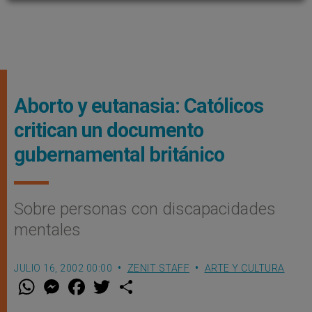
Aborto y eutanasia: Católicos
critican un documento
gubernamental británico
Sobre personas con discapacidades
mentales
JULIO 16, 2002 00:00
ZENIT STAFF
ARTE Y CULTURA
W
M
F
T
S
h
e
a
w
h
a
s
c
i
a