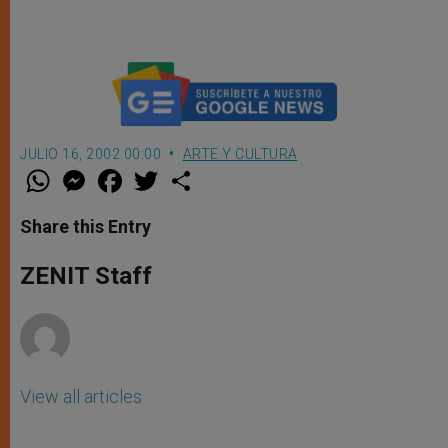
JULIO 16, 2002 00:00
ARTE Y CULTURA
W
M
F
T
S
h
e
a
w
h
a
s
c
i
a
t
s
e
t
r
Share this Entry
s
e
b
t
e
A
n
o
e
p
g
o
r
ZENIT Staff
p
e
k
r
View all articles