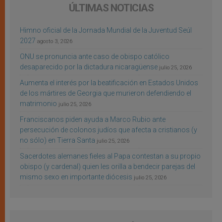
ÚLTIMAS NOTICIAS
Himno oficial de la Jornada Mundial de la Juventud Seúl
2027
agosto 3, 2026
ONU se pronuncia ante caso de obispo católico
desaparecido por la dictadura nicaragüense
julio 25, 2026
Aumenta el interés por la beatificación en Estados Unidos
de los mártires de Georgia que murieron defendiendo el
matrimonio
julio 25, 2026
Franciscanos piden ayuda a Marco Rubio ante
persecución de colonos judíos que afecta a cristianos (y
no sólo) en Tierra Santa
julio 25, 2026
Sacerdotes alemanes fieles al Papa contestan a su propio
obispo (y cardenal) quien les orilla a bendecir parejas del
mismo sexo en importante diócesis
julio 25, 2026