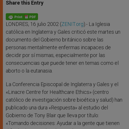
t
s
e
t
r
Share this Entry
s
e
b
t
e
A
n
o
e
p
g
o
r
p
e
k
r
LONDRES, 16 julio 2002 (
ZENIT.org
).- La Iglesia
católica en Inglaterra y Gales criticó este martes un
documento del Gobierno británico sobre las
personas mentalmente enfermas incapaces de
decidir por sí mismas, especialmente por las
consecuencias que puede tener en temas como el
aborto o la eutanasia.
La Conferencia Episcopal de Inglaterra y Gales y el
«Linacre Centre for Healthcare Ethics» (centro
católico de investigación sobre bioética y salud) han
publicado una dura «Respuesta» al estudio del
Gobierno de Tony Blair que lleva por título:
«Tomando decisiones: Ayudar a la gente que tienen