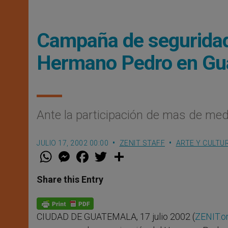
Campaña de seguridad 
Hermano Pedro en Gu
Ante la participación de mas de med
JULIO 17, 2002 00:00
ZENIT STAFF
ARTE Y CULTU
W
M
F
T
S
h
e
a
w
h
a
s
c
i
a
t
s
e
t
r
Share this Entry
s
e
b
t
e
A
n
o
e
p
g
o
r
p
e
k
CIUDAD DE GUATEMALA, 17 julio 2002 (
ZENIT.o
r