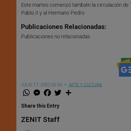
Este martes comenzó también la circulación de 1.
Pablo II y al Hermano Pedro.
Publicaciones Relacionadas:
Publicaciones no relacionadas.
JULIO 17, 2002 00:00
ARTE Y CULTURA
W
M
F
T
S
h
e
a
w
h
a
s
c
i
a
t
s
e
t
r
Share this Entry
s
e
b
t
e
A
n
o
e
p
g
o
r
ZENIT Staff
p
e
k
r