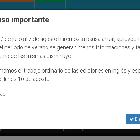
IGLESIA Y MUNDO
DOCUMENTOS
DONATIVOS
iso importante
7 de julio al 7 de agosto haremos la pausa anual, aprovec
el periodo de verano se generan menos informaciones y t
umo de las mismas disminuye.
amos el trabajo ordinario de las ediciones en inglés y es
l lunes 10 de agosto.
as.
En
judíos que afecta a cristianos (y no sólo) en Tierra 