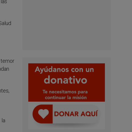
 las
 Salud
r temor
ndan
ntes,
 la