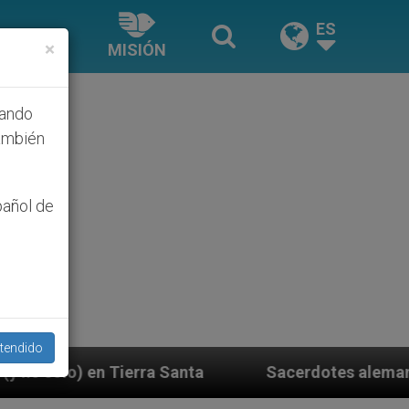
ES
×
MISIÓN
hando
ambién
pañol de
tendido
Santa
Sacerdotes alemanes fieles al Papa contes