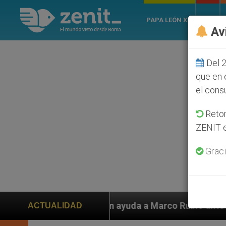
PAPA LEÓN XIV
ROMA
Av
Del 2
que en 
el cons
Retom
ZENIT e
Graci
iden ayuda a Marco Rubio ante persecución de colonos 
ACTUALIDAD