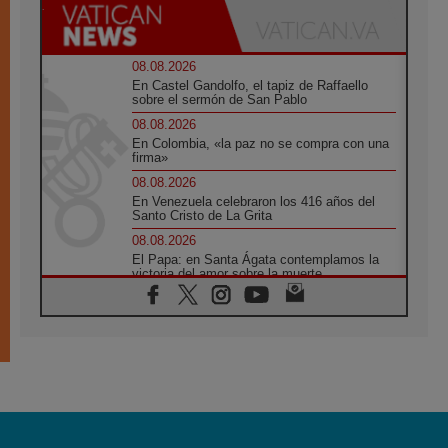
08.08.2026
En Castel Gandolfo, el tapiz de Raffaello
sobre el sermón de San Pablo
08.08.2026
En Colombia, «la paz no se compra con una
firma»
08.08.2026
En Venezuela celebraron los 416 años del
Santo Cristo de La Grita
08.08.2026
El Papa: en Santa Ágata contemplamos la
victoria del amor sobre la muerte
08.08.2026
León XIV visitará el Santuario de la Madre
del Buen Consejo de Genazzano
07.08.2026
Filipinas: el Vicariato Apostólico de Calapán
se convierte en diócesis
07.08.2026
Honduras: Los desplazados invisibles de una
crisis olvidada