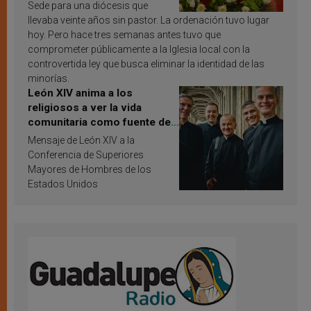
Sede para una diócesis que
llevaba veinte años sin pastor. La ordenación tuvo lugar
hoy. Pero hace tres semanas antes tuvo que
comprometer públicamente a la Iglesia local con la
controvertida ley que busca eliminar la identidad de las
minorías.
León XIV anima a los
religiosos a ver la vida
comunitaria como fuente de
inspiración y santificación
Mensaje de León XIV a la
Conferencia de Superiores
Mayores de Hombres de los
Estados Unidos