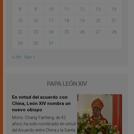
8
9
10
11
12
13
14
15
16
17
18
19
20
21
22
23
24
25
26
27
28
29
30
31
« Jun
Ago »
PAPA LEÓN XIV
En virtud del acuerdo con
China, León XIV nombra un
nuevo obispo
Mons. Chang Yanfeng, de 42
años, ha sido nombrado en virtud
del Acuerdo entre China y la Santa