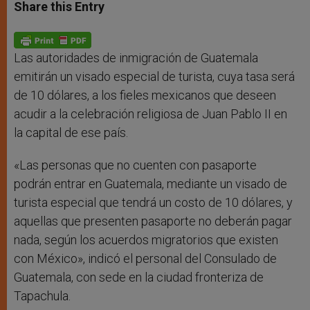
t
s
e
t
r
Share this Entry
s
e
b
t
e
A
n
o
e
p
g
o
r
p
e
k
r
Las autoridades de inmigración de Guatemala
emitirán un visado especial de turista, cuya tasa será
de 10 dólares, a los fieles mexicanos que deseen
acudir a la celebración religiosa de Juan Pablo II en
la capital de ese país.
«Las personas que no cuenten con pasaporte
podrán entrar en Guatemala, mediante un visado de
turista especial que tendrá un costo de 10 dólares, y
aquellas que presenten pasaporte no deberán pagar
nada, según los acuerdos migratorios que existen
con México», indicó el personal del Consulado de
Guatemala, con sede en la ciudad fronteriza de
Tapachula.