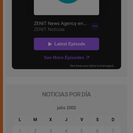
NOTICIAS POR DÍA
julio 2002
L
M
X
J
V
S
D
1
2
3
4
5
6
7