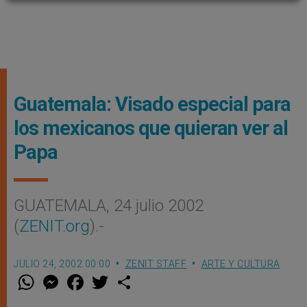
Guatemala: Visado especial para
los mexicanos que quieran ver al
Papa
GUATEMALA, 24 julio 2002
(
ZENIT.org
).-
JULIO 24, 2002 00:00
ZENIT STAFF
ARTE Y CULTURA
W
M
F
T
S
h
e
a
w
h
a
s
c
i
a