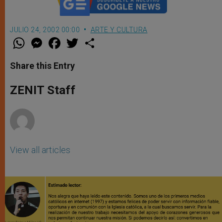
JULIO 24, 2002 00:00
ARTE Y CULTURA
W
M
F
T
S
h
e
a
w
h
a
s
c
i
a
t
s
e
t
r
Share this Entry
s
e
b
t
e
A
n
o
e
p
g
o
r
ZENIT Staff
p
e
k
r
View all articles