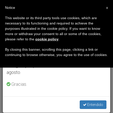
ES
Notice
×
x
Aviso importante
This website or its third party tools use cookies, which are
necessary to its functioning and required to achieve the
Del 27 de julio al 7 de agosto haremos la pausa
purposes illustrated in the cookie policy. If you want to know
anual, aprovechando que en el periodo de verano
more or withdraw your consent to all or some of the cookies,
please refer to the
cookie policy
.
se generan menos informaciones y también el
consumo de las mismas disminuye.
By closing this banner, scrolling this page, clicking a link or
continuing to browse otherwise, you agree to the use of cookies.
Retomamos el trabajo ordinario de las ediciones
en inglés y español de ZENIT el lunes 10 de
agosto.
Gracias.
Entendido