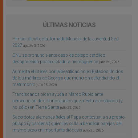
ÚLTIMAS NOTICIAS
Himno oficial de la Jornada Mundial de la Juventud Seúl
2027
agosto 3, 2026
ONU se pronuncia ante caso de obispo católico
desaparecido por la dictadura nicaragüense
julio 25, 2026
Aumenta el interés por la beatificación en Estados Unidos
de los mártires de Georgia que murieron defendiendo el
matrimonio
julio 25, 2026
Franciscanos piden ayuda a Marco Rubio ante
persecución de colonos judíos que afecta a cristianos (y
no sólo) en Tierra Santa
julio 25, 2026
Sacerdotes alemanes fieles al Papa contestan a su propio
obispo (y cardenal) quien les orilla a bendecir parejas del
mismo sexo en importante diócesis
julio 25, 2026