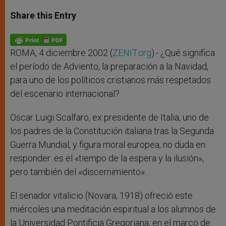
a
s
c
i
a
t
s
e
t
r
Share this Entry
s
e
b
t
e
A
n
o
e
p
g
o
r
p
e
k
r
ROMA, 4 diciembre 2002 (
ZENIT.org
).- ¿Qué significa
el período de Adviento, la preparación a la Navidad,
para uno de los políticos cristianos más respetados
del escenario internacional?
Oscar Luigi Scalfaro, ex presidente de Italia, uno de
los padres de la Constitución italiana tras la Segunda
Guerra Mundial, y figura moral europea, no duda en
responder: es el «tiempo de la espera y la ilusión»,
pero también del «discernimiento».
El senador vitalicio (Novara, 1918) ofreció este
miércoles una meditación espiritual a los alumnos de
la Universidad Pontificia Gregoriana, en el marco de