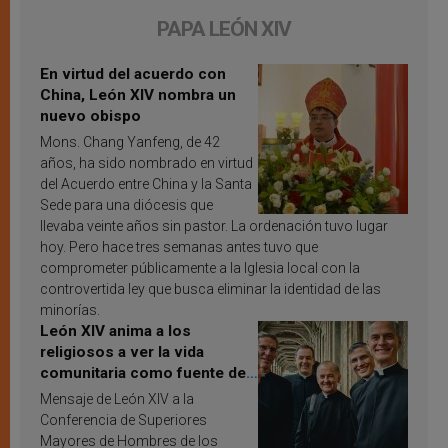
PAPA LEÓN XIV
En virtud del acuerdo con
China, León XIV nombra un
nuevo obispo
Mons. Chang Yanfeng, de 42
años, ha sido nombrado en virtud
del Acuerdo entre China y la Santa
Sede para una diócesis que
llevaba veinte años sin pastor. La ordenación tuvo lugar
hoy. Pero hace tres semanas antes tuvo que
comprometer públicamente a la Iglesia local con la
controvertida ley que busca eliminar la identidad de las
minorías.
León XIV anima a los
religiosos a ver la vida
comunitaria como fuente de
inspiración y santificación
Mensaje de León XIV a la
Conferencia de Superiores
Mayores de Hombres de los