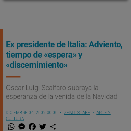
Ex presidente de Italia: Adviento,
tiempo de «espera» y
«discernimiento»
Oscar Luigi Scalfaro subraya la
esperanza de la venida de la Navidad
DICIEMBRE 04, 2002 00:00
ZENIT STAFF
ARTE Y
CULTURA
W
M
F
T
S
h
e
a
w
h