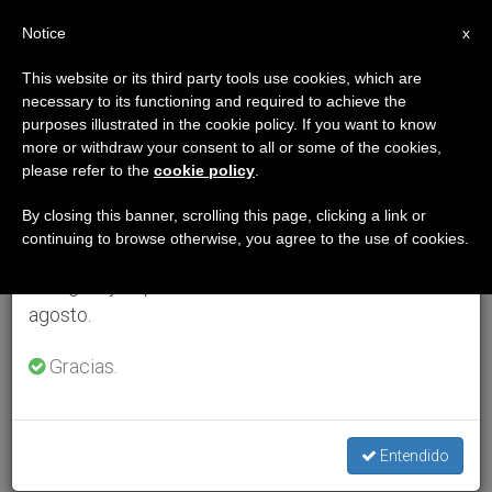
ES
Notice
×
x
Aviso importante
This website or its third party tools use cookies, which are
necessary to its functioning and required to achieve the
Del 27 de julio al 7 de agosto haremos la pausa
purposes illustrated in the cookie policy. If you want to know
anual, aprovechando que en el periodo de verano
more or withdraw your consent to all or some of the cookies,
please refer to the
cookie policy
.
se generan menos informaciones y también el
consumo de las mismas disminuye.
By closing this banner, scrolling this page, clicking a link or
continuing to browse otherwise, you agree to the use of cookies.
Retomamos el trabajo ordinario de las ediciones
en inglés y español de ZENIT el lunes 10 de
agosto.
Gracias.
Entendido