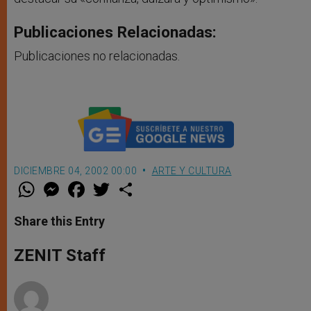
Publicaciones Relacionadas:
Publicaciones no relacionadas.
DICIEMBRE 04, 2002 00:00
ARTE Y CULTURA
W
M
F
T
S
h
e
a
w
h
a
s
c
i
a
t
s
e
t
r
Share this Entry
s
e
b
t
e
A
n
o
e
p
g
o
r
ZENIT Staff
p
e
k
r