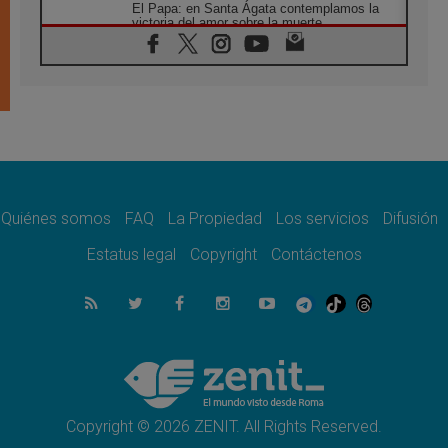
El Papa: en Santa Ágata contemplamos la
victoria del amor sobre la muerte
08.08.2026
León XIV visitará el Santuario de la Madre
del Buen Consejo de Genazzano
07.08.2026
Filipinas: el Vicariato Apostólico de Calapán
se convierte en diócesis
07.08.2026
Honduras: Los desplazados invisibles de una
crisis olvidada
Quiénes somos
FAQ
La Propiedad
Los servicios
Difusión
07.08.2026
Bokalic: "En Argentina el Papa León señalará
Estatus legal
Copyright
Contáctenos
el compromiso del cristiano"
07.08.2026
La matanza de niños en Gaza no cesa: 300
muertos en 300 días
07.08.2026
Tagle: La guerra desfigura el mundo, solo la
revelación de Dios lo transfigura
Copyright © 2026 ZENIT. All Rights Reserved.