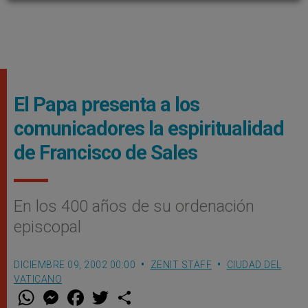
El Papa presenta a los
comunicadores la espiritualidad
de Francisco de Sales
En los 400 años de su ordenación
episcopal
DICIEMBRE 09, 2002 00:00
ZENIT STAFF
CIUDAD DEL
VATICANO
W
M
F
T
S
h
e
a
w
h