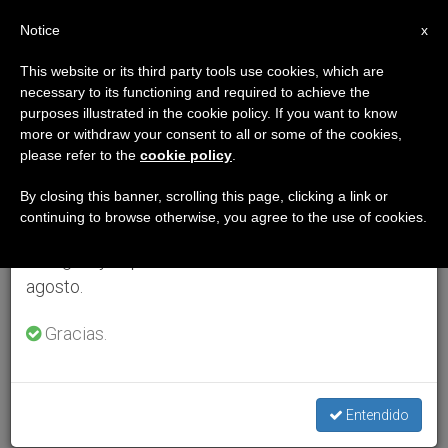
ES
Notice
×
x
Aviso importante
This website or its third party tools use cookies, which are
necessary to its functioning and required to achieve the
Del 27 de julio al 7 de agosto haremos la pausa
purposes illustrated in the cookie policy. If you want to know
anual, aprovechando que en el periodo de verano
more or withdraw your consent to all or some of the cookies,
please refer to the
cookie policy
.
se generan menos informaciones y también el
consumo de las mismas disminuye.
By closing this banner, scrolling this page, clicking a link or
continuing to browse otherwise, you agree to the use of cookies.
Retomamos el trabajo ordinario de las ediciones
en inglés y español de ZENIT el lunes 10 de
agosto.
Gracias.
Entendido