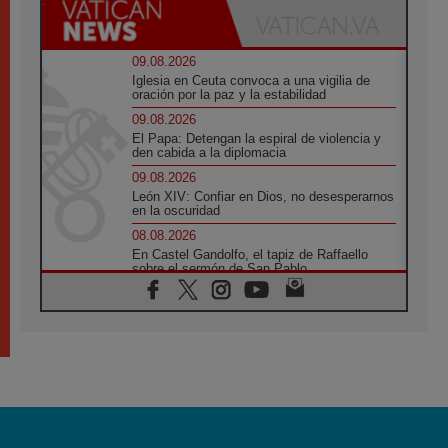
09.08.2026
Iglesia en Ceuta convoca a una vigilia de
oración por la paz y la estabilidad
09.08.2026
El Papa: Detengan la espiral de violencia y
den cabida a la diplomacia
09.08.2026
León XIV: Confiar en Dios, no desesperarnos
en la oscuridad
08.08.2026
En Castel Gandolfo, el tapiz de Raffaello
sobre el sermón de San Pablo
08.08.2026
En Colombia, «la paz no se compra con una
firma»
08.08.2026
En Venezuela celebraron los 416 años del
Santo Cristo de La Grita
08.08.2026
El Papa: en Santa Ágata contemplamos la
victoria del amor sobre la muerte