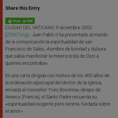
a
s
c
i
a
t
s
e
t
r
Share this Entry
s
e
b
t
e
A
n
o
e
p
g
o
r
p
e
k
r
CIUDAD DEL VATICANO, 9 diciembre 2002
(
ZENIT.org
).- Juan Pablo II ha presentado al mundo
de la comunicación la espiritualidad de san
Francisco de Sales, «hombre de bondad y dulzura
que sabía manifestar la misericordia de Dios a
quienes encontraba».
En una carta dirigida con motivo de los 400 años de
la ordenación episcopal del doctor de la Iglesia,
enviada al monseñor Yves Boivineau obispo de
Annecy (Francia), el Santo Padre recuerda su
«espiritualidad exigente pero serena, fundada sobre
el amor»