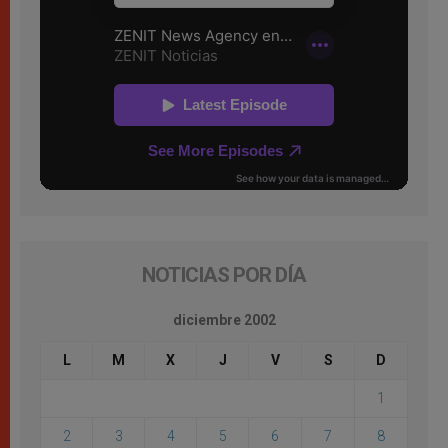
NOTICIAS POR DÍA
diciembre 2002
L
M
X
J
V
S
D
1
2
3
4
5
6
7
8