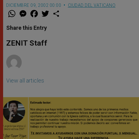
DICIEMBRE 09, 2002 00:00
CIUDAD DEL VATICANO
W
M
F
T
S
h
e
a
w
h
a
s
c
i
a
t
s
e
t
r
Share this Entry
s
e
b
t
e
A
n
o
e
p
g
o
r
ZENIT Staff
p
e
k
r
View all articles