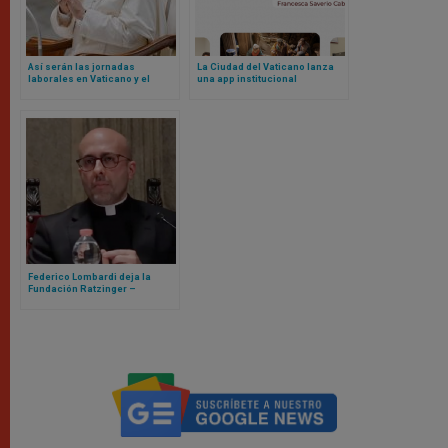
Así serán las jornadas
La Ciudad del Vaticano lanza
laborales en Vaticano y el
una app institucional
blindaje contra nepotismo
según nuevos Reglamentos de
León XIV
Federico Lombardi deja la
Fundación Ratzinger –
Benedicto XVI, llega Roberto
Regoli