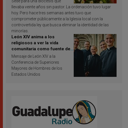
Sede para una diócesis que
llevaba veinte años sin pastor. La ordenación tuvo lugar
hoy. Pero hace tres semanas antes tuvo que
comprometer públicamente a la Iglesia local con la
controvertida ley que busca eliminar la identidad de las
minorías.
León XIV anima a los
religiosos a ver la vida
comunitaria como fuente de
inspiración y santificación
Mensaje de León XIV a la
Conferencia de Superiores
Mayores de Hombres de los
Estados Unidos