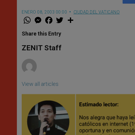
ENERO 08, 2003 00:00
CIUDAD DEL VATICANO
W
M
F
T
S
h
e
a
w
h
a
s
c
i
a
t
s
e
t
r
Share this Entry
s
e
b
t
e
A
n
o
e
p
g
o
r
ZENIT Staff
p
e
k
r
View all articles