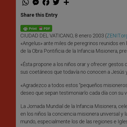
h
e
a
w
h
a
s
c
i
a
t
s
e
t
r
Share this Entry
s
e
b
t
e
A
n
o
e
p
g
o
r
p
e
k
CIUDAD DEL VATICANO, 8 enero 2003 (
ZENIT.or
r
«Angelus» ante miles de peregrinos reunidos en l
de la Obra Pontificia de la Infancia Misionera, p
«Ésta propone a los niños orar y ofrecer gestos d
sus coetáneos que todavía no conocen a Jesús y v
«Agradezco a todos estos “pequeños misioneros” 
deseo que sepan testimoniarlo cada día con su v
La Jornada Mundial de la Infancia Misionera, cele
en los niños la conciencia misionera universal y 
mundo, especialmente los de las regiones e Igle