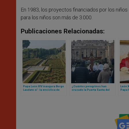
En 1983, los proyectos financiados por los niños
para los niños son más de 3.000.
Publicaciones Relacionadas:
Papa León XIV inaugura Borgo
¿Cuántos peregrinos han
León X
Laudato si’: la encíclica de
cruzado la Puerta Santa del
Papa F
Francisco que se materializó
Vaticano? La cifra te va a
finanz
en un lugar
sorprender
princi
compa