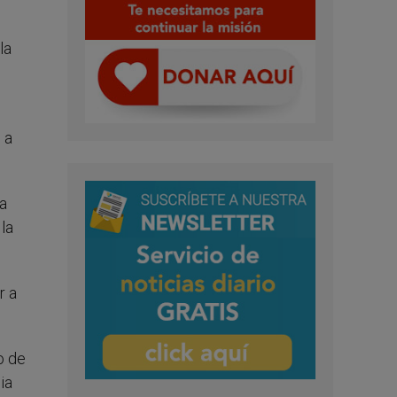
la
 a
la
la
r a
o de
ia