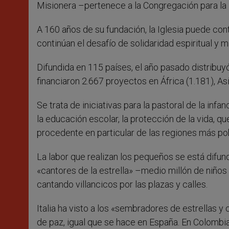
Misionera –pertenece a la Congregación para la
A 160 años de su fundación, la Iglesia puede con
continúan el desafío de solidaridad espiritual y m
Difundida en 115 países, el año pasado distribu
financiaron 2.667 proyectos en África (1.181), As
Se trata de iniciativas para la pastoral de la infa
la educación escolar, la protección de la vida, q
procedente en particular de las regiones más pobr
La labor que realizan los pequeños se está difund
«cantores de la estrella» –medio millón de niños
cantando villancicos por las plazas y calles.
Italia ha visto a los «sembradores de estrellas y 
de paz, igual que se hace en España. En Colombia,