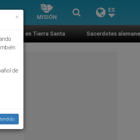
ES
×
MISIÓN
a
Sacerdotes alemanes fieles al Papa contestan
hando
ambién
pañol de
tendido