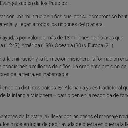
 Evangelización de los Pueblos–.
tar con una multitud de niños que, por su compromiso baut
aterial y llegan a todos los rincones del planeta.
yó ayudas por valor de más de 13 millones de dólares que
ia (1.247), América (188), Oceanía (30) y Europa (21).
ncia, la animación y la formación misionera, la formación cris
ue conciernen a millones de niños. La creciente petición de
es de la tierra, es inabarcable.
iendo en distintos países. En Alemania ya es tradicional q
 de la Infancia Misionera— participen en la recogida de fo
cantores de la estrella» llevar por las casas el mensaje na
 los niños en lugar de pedir ayuda de puerta en puerta la ll