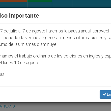
IGLESIA Y MUNDO
DOCUMENTOS
DONATIVOS
iso importante
os que afecta a cristianos (y no sólo) en Tierra Sant
7 de julio al 7 de agosto haremos la pausa anual, aprovec
el periodo de verano se generan menos informaciones y t
umo de las mismas disminuye.
s «pequeños misioneros» la
amos el trabajo ordinario de las ediciones en inglés y es
l lunes 10 de agosto.
as.
ornada Mundial de la Infancia Misionera
En
VATICANO