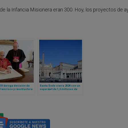
 de la Infancia Misionera eran 300. Hoy, los proyectos de 
IV deroga decisión de
Santa Sede cierra 2024 con un
rancisco y reestructura
superávit de 1,6 millones de
as vaticanas bajo un
euros
pio: responsabilidad
rtida