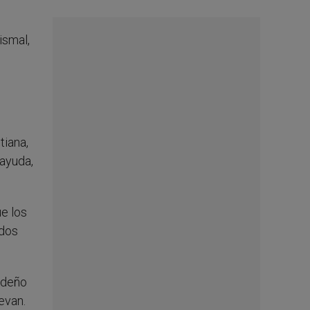
ismal,
tiana,
 ayuda,
ue los
ndos
videño
evan.