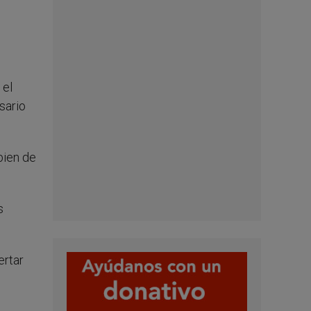
 el
sario
bien de
s
ertar