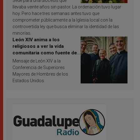
Sede para una diócesis que
llevaba veinte años sin pastor. La ordenación tuvo lugar
hoy. Pero hace tres semanas antes tuvo que
comprometer públicamente a la Iglesia local con la
controvertida ley que busca eliminar la identidad de las
minorías.
León XIV anima a los
religiosos a ver la vida
comunitaria como fuente de
inspiración y santificación
Mensaje de León XIV a la
Conferencia de Superiores
Mayores de Hombres de los
Estados Unidos