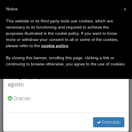
ES
Notice
×
x
Aviso importante
This website or its third party tools use cookies, which are
necessary to its functioning and required to achieve the
Del 27 de julio al 7 de agosto haremos la pausa
purposes illustrated in the cookie policy. If you want to know
anual, aprovechando que en el periodo de verano
more or withdraw your consent to all or some of the cookies,
please refer to the
cookie policy
.
se generan menos informaciones y también el
consumo de las mismas disminuye.
By closing this banner, scrolling this page, clicking a link or
continuing to browse otherwise, you agree to the use of cookies.
Retomamos el trabajo ordinario de las ediciones
en inglés y español de ZENIT el lunes 10 de
agosto.
Gracias.
Entendido