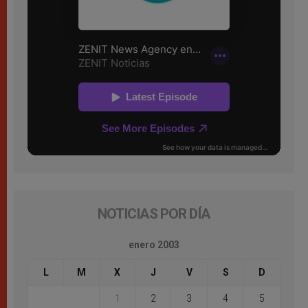
NOTICIAS POR DÍA
enero 2003
L
M
X
J
V
S
D
1
2
3
4
5