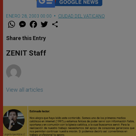
ENERO 28, 2003 00:00
CIUDAD DEL VATICANO
W
M
F
T
S
h
e
a
w
h
a
s
c
i
a
t
s
e
t
r
Share this Entry
s
e
b
t
e
A
n
o
e
p
g
o
r
ZENIT Staff
p
e
k
r
View all articles