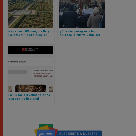
Papa León XIV inaugura Borgo
¿Cuántos peregrinos han
Laudato si’: la encíclica de
cruzado la Puerta Santa del
Francisco que se materializó
Vaticano? La cifra te va a
en un lugar
sorprender
La Ciudad del Vaticano lanza
una app institucional