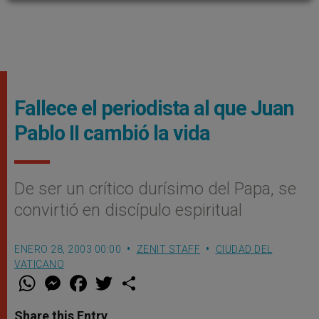
Fallece el periodista al que Juan
Pablo II cambió la vida
De ser un crítico durísimo del Papa, se
convirtió en discípulo espiritual
ENERO 28, 2003 00:00
ZENIT STAFF
CIUDAD DEL
VATICANO
W
M
F
T
S
h
e
a
w
h
a
s
c
i
a
t
s
e
t
r
Share this Entry