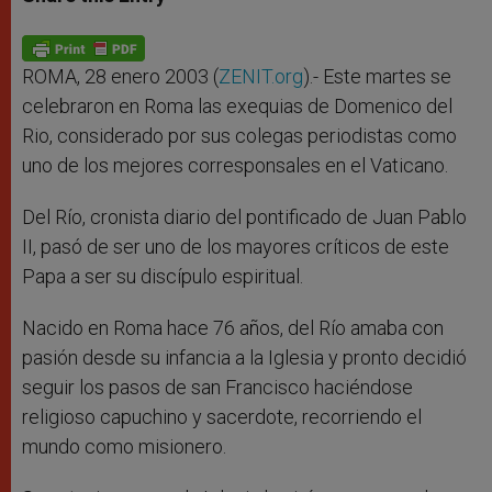
s
e
b
t
e
A
n
o
e
p
g
o
r
p
e
k
r
ROMA, 28 enero 2003 (
ZENIT.org
).- Este martes se
celebraron en Roma las exequias de Domenico del
Rio, considerado por sus colegas periodistas como
uno de los mejores corresponsales en el Vaticano.
Del Río, cronista diario del pontificado de Juan Pablo
II, pasó de ser uno de los mayores críticos de este
Papa a ser su discípulo espiritual.
Nacido en Roma hace 76 años, del Río amaba con
pasión desde su infancia a la Iglesia y pronto decidió
seguir los pasos de san Francisco haciéndose
religioso capuchino y sacerdote, recorriendo el
mundo como misionero.