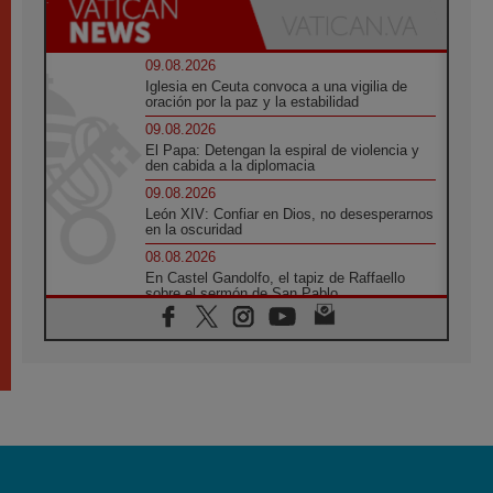
09.08.2026
Iglesia en Ceuta convoca a una vigilia de
oración por la paz y la estabilidad
09.08.2026
El Papa: Detengan la espiral de violencia y
den cabida a la diplomacia
09.08.2026
León XIV: Confiar en Dios, no desesperarnos
en la oscuridad
08.08.2026
En Castel Gandolfo, el tapiz de Raffaello
sobre el sermón de San Pablo
08.08.2026
En Colombia, «la paz no se compra con una
firma»
08.08.2026
En Venezuela celebraron los 416 años del
Santo Cristo de La Grita
08.08.2026
El Papa: en Santa Ágata contemplamos la
victoria del amor sobre la muerte