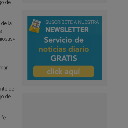
ago de
 de la
s
giosas»
rman
ente de
jo de
 fe