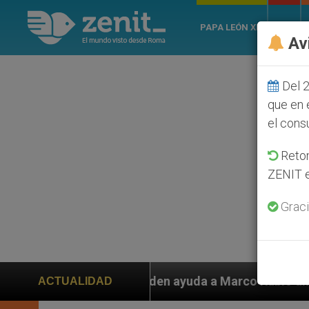
PAPA LEÓN XIV
ROMA
Av
Del 2
que en 
el cons
Retom
ZENIT e
Graci
s piden ayuda a Marco Rubio ante persecución de colon
ACTUALIDAD