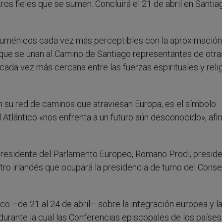
otros fieles que se sumen. Concluirá el 21 de abril en Santi
uménicos cada vez más perceptibles con la aproximación
 que se unan al Camino de Santiago representantes de otra
ada vez más cercana entre las fuerzas espirituales y reli
 su red de caminos que atraviesan Europa, es el símbolo
l Atlántico «nos enfrenta a un futuro aún desconocido», afi
, presidente del Parlamento Europeo, Romano Prodi, presid
stro irlandés que ocupará la presidencia de turno del Conse
co –de 21 al 24 de abril– sobre la integración europea y la
durante la cual las Conferencias episcopales de los países