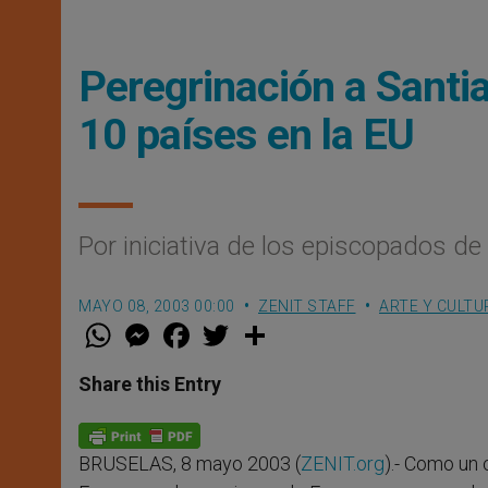
Peregrinación a Santia
10 países en la EU
Por iniciativa de los episcopados d
MAYO 08, 2003 00:00
ZENIT STAFF
ARTE Y CULTU
W
M
F
T
S
h
e
a
w
h
a
s
c
i
a
t
s
e
t
r
Share this Entry
s
e
b
t
e
A
n
o
e
p
g
o
r
p
e
k
BRUSELAS, 8 mayo 2003 (
ZENIT.org
).- Como un 
r