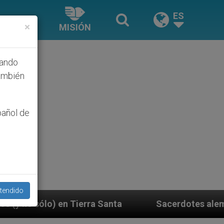
ES
×
MISIÓN
hando
ambién
pañol de
tendido
a Santa
Sacerdotes alemanes fieles al Papa con