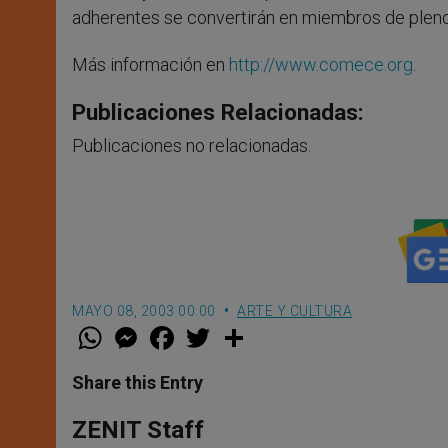
adherentes se convertirán en miembros de plen
Más información en
http://www.comece.org
.
Publicaciones Relacionadas:
Publicaciones no relacionadas.
MAYO 08, 2003 00:00
ARTE Y CULTURA
W
M
F
T
S
h
e
a
w
h
a
s
c
i
a
t
s
e
t
r
Share this Entry
s
e
b
t
e
A
n
o
e
p
g
o
r
ZENIT Staff
p
e
k