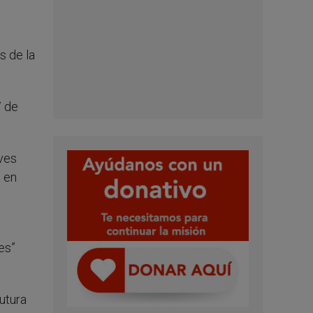
s de la
7 de
eves
 en
es”
utura