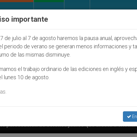
IGLESIA Y MUNDO
DOCUMENTOS
DONATIVOS
iso importante
7 de julio al 7 de agosto haremos la pausa anual, aprovec
el periodo de verano se generan menos informaciones y t
umo de las mismas disminuye.
amos el trabajo ordinario de las ediciones en inglés y es
l lunes 10 de agosto.
as.
En
os judíos que afecta a cristianos (y no sólo) en Tierr