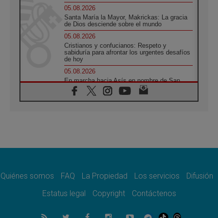
05.08.2026
Santa María la Mayor, Makrickas: La gracia
de Dios desciende sobre el mundo
05.08.2026
Cristianos y confucianos: Respeto y
sabiduría para afrontar los urgentes desafíos
de hoy
05.08.2026
En marcha hacia Asís en nombre de San
Francisco, a la espera de León
05.08.2026
Venezuela, Padre Pagniello: "En medio del
dolor, una Iglesia que no se rinde"
05.08.2026
La Fuerza del "Círculo de Héroes" con el
Papa en la Audiencia General
05.08.2026
Nuncio en Ucrania: Preocupa escuchar a
quienes bendicen la guerra
Quiénes somos
FAQ
La Propiedad
Los servicios
Difusión
05.08.2026
Estatus legal
Copyright
Contáctenos
Ucrania: Ataque masivo en Kyiv durante la
noche
05.08.2026