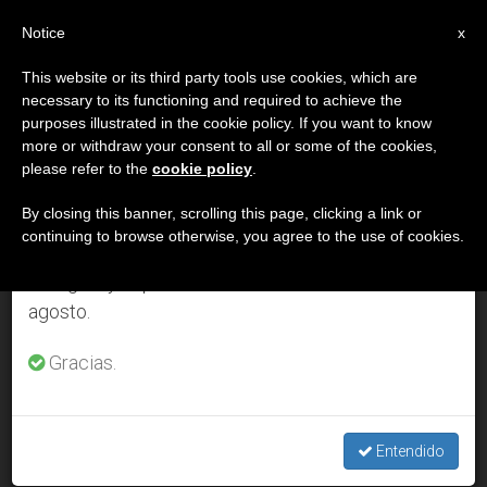
ES
Notice
×
x
Aviso importante
This website or its third party tools use cookies, which are
necessary to its functioning and required to achieve the
Del 27 de julio al 7 de agosto haremos la pausa
DÍA
purposes illustrated in the cookie policy. If you want to know
anual, aprovechando que en el periodo de verano
Mayo 9th, 2003
more or withdraw your consent to all or some of the cookies,
please refer to the
cookie policy
.
se generan menos informaciones y también el
consumo de las mismas disminuye.
By closing this banner, scrolling this page, clicking a link or
continuing to browse otherwise, you agree to the use of cookies.
ÚLTIMAS NOTICIAS
Retomamos el trabajo ordinario de las ediciones
en inglés y español de ZENIT el lunes 10 de
agosto.
España: La Iglesia comienza la campaña de la asignación
tributaria
Gracias.
MAY 09, 2003 00:00
ZENIT STAFF
Entendido