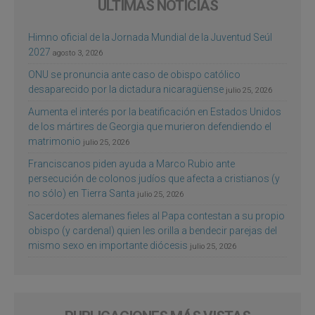
ÚLTIMAS NOTICIAS
Himno oficial de la Jornada Mundial de la Juventud Seúl
2027
agosto 3, 2026
ONU se pronuncia ante caso de obispo católico
desaparecido por la dictadura nicaragüense
julio 25, 2026
Aumenta el interés por la beatificación en Estados Unidos
de los mártires de Georgia que murieron defendiendo el
matrimonio
julio 25, 2026
Franciscanos piden ayuda a Marco Rubio ante
persecución de colonos judíos que afecta a cristianos (y
no sólo) en Tierra Santa
julio 25, 2026
Sacerdotes alemanes fieles al Papa contestan a su propio
obispo (y cardenal) quien les orilla a bendecir parejas del
mismo sexo en importante diócesis
julio 25, 2026