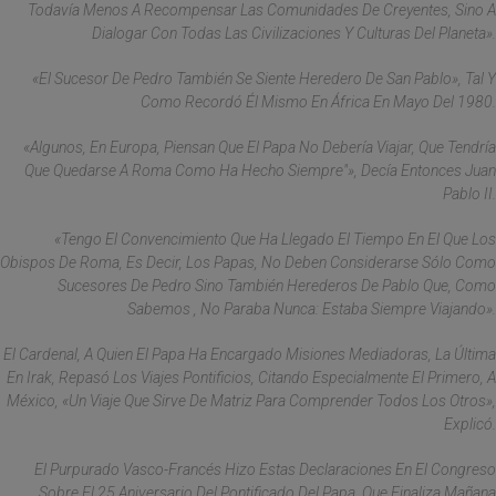
Todavía Menos A Recompensar Las Comunidades De Creyentes, Sino A
Dialogar Con Todas Las Civilizaciones Y Culturas Del Planeta».
«El Sucesor De Pedro También Se Siente Heredero De San Pablo», Tal Y
Como Recordó Él Mismo En África En Mayo Del 1980.
«Algunos, En Europa, Piensan Que El Papa No Debería Viajar, Que Tendría
Que Quedarse A Roma Como Ha Hecho Siempre"», Decía Entonces Juan
Pablo II.
«Tengo El Convencimiento Que Ha Llegado El Tiempo En El Que Los
Obispos De Roma, Es Decir, Los Papas, No Deben Considerarse Sólo Como
Sucesores De Pedro Sino También Herederos De Pablo Que, Como
Sabemos , No Paraba Nunca: Estaba Siempre Viajando».
El Cardenal, A Quien El Papa Ha Encargado Misiones Mediadoras, La Última
En Irak, Repasó Los Viajes Pontificios, Citando Especialmente El Primero, A
México, «un Viaje Que Sirve De Matriz Para Comprender Todos Los Otros»,
Explicó.
El Purpurado Vasco-Francés Hizo Estas Declaraciones En El Congreso
Sobre El 25 Aniversario Del Pontificado Del Papa, Que Finaliza Mañana