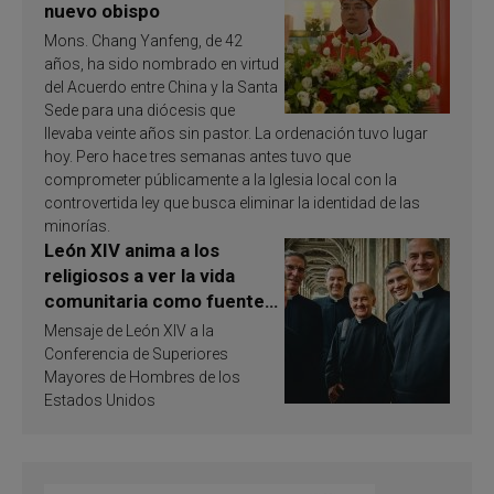
nuevo obispo
Mons. Chang Yanfeng, de 42
años, ha sido nombrado en virtud
del Acuerdo entre China y la Santa
Sede para una diócesis que
llevaba veinte años sin pastor. La ordenación tuvo lugar
hoy. Pero hace tres semanas antes tuvo que
comprometer públicamente a la Iglesia local con la
controvertida ley que busca eliminar la identidad de las
minorías.
León XIV anima a los
religiosos a ver la vida
comunitaria como fuente
de inspiración y
Mensaje de León XIV a la
santificación
Conferencia de Superiores
Mayores de Hombres de los
Estados Unidos