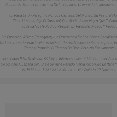
Sábado En Roma Por Iniciativa De La Pontificia Universidad Lateranense.
«El Papa Es Un Peregrino Por Los Caminos Del Mundo, Su Pastoral No
Tiene Límites», Dijo El Cardenal, Que Aludió A Los Viajes Que El Papa
Todavía No Ha Podido Realizar, En Particular Moscú Y Pequín.
Sin Embargo, Afirmó Etchegaray, «la Experiencia De Los Países Socialistas
De La Europa Del Este Le Han Enseñado Que Es Necesario Saber Esperar, El
Tiempo Propicio, El Tiempo De Dios, Pero No Pasivamente».
Juan Pablo II Ha Realizado 99 Viajes Internacionales Y 142 Por Italia. Antes
De Su Viaje A España Del Fin De Semana Pasado Había Recorrido En Italia Y
En El Mundo 1.237.584 Kilómetros. Ha Visitado 29 Naciones.