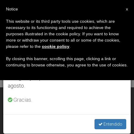
ES
Notice
×
x
Aviso importante
This website or its third party tools use cookies, which are
necessary to its functioning and required to achieve the
Del 27 de julio al 7 de agosto haremos la pausa
DÍA
purposes illustrated in the cookie policy. If you want to know
anual, aprovechando que en el periodo de verano
Mayo 9th, 2003
more or withdraw your consent to all or some of the cookies,
please refer to the
cookie policy
.
se generan menos informaciones y también el
consumo de las mismas disminuye.
By closing this banner, scrolling this page, clicking a link or
continuing to browse otherwise, you agree to the use of cookies.
ÚLTIMAS NOTICIAS
Retomamos el trabajo ordinario de las ediciones
en inglés y español de ZENIT el lunes 10 de
agosto.
Juan Pablo II: 25 años de pontificado, 572 días fuera de Italia
Gracias.
MAY 09, 2003 00:00
ZENIT STAFF
Entendido