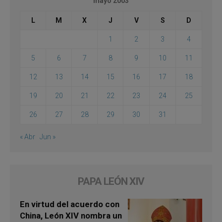
mayo 2003
L
M
X
J
V
S
D
1
2
3
4
5
6
7
8
9
10
11
12
13
14
15
16
17
18
19
20
21
22
23
24
25
26
27
28
29
30
31
« Abr
Jun »
PAPA LEÓN XIV
En virtud del acuerdo con
China, León XIV nombra un