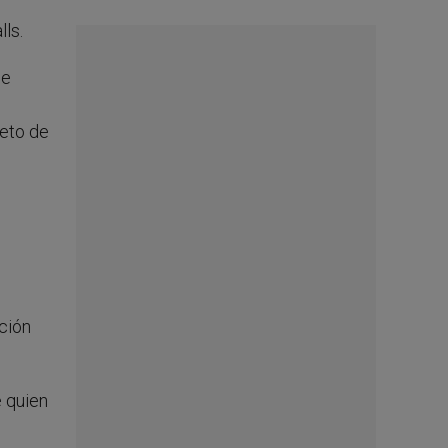
ls.
se
peto de
ción
e quien