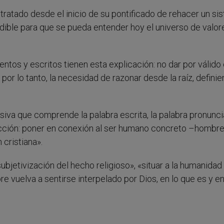
a tratado desde el inicio de su pontificado de rehacer un s
ible para que se pueda entender hoy el universo de valor
tos y escritos tienen esta explicación: no dar por válido 
r lo tanto, la necesidad de razonar desde la raíz, defini
iva que comprende la palabra escrita, la palabra pronunci
cción: poner en conexión al ser humano concreto –hombre
 cristiana».
«subjetivización del hecho religioso», «situar a la humanidad
re vuelva a sentirse interpelado por Dios, en lo que es y e