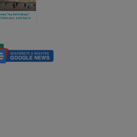
eva “ley del trabajo”
l Vaticano: esto fue lo
robó el Papa León XIV