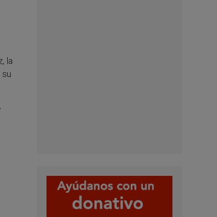
, la
 su
y