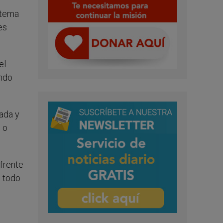
istema
es
el
endo
ada y
 o
 frente
n todo