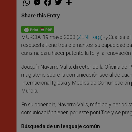
h
e
a
w
h
a
s
c
i
a
t
s
e
t
r
Share this Entry
s
e
b
t
e
A
n
o
e
p
g
o
r
p
e
k
MURCIA, 19 mayo 2003 (
ZENIT.org
).- ¿Cuál es 
r
respuesta tiene tres elementos: su capacidad pa
carisma para hacer patente la fe; y la renovación
Joaquín Navarro-Valls, director de la Oficina de
magisterio sobre la comunicación social de Juan 
Internacional Iglesia y Medios de Comunicación p
Murcia.
En su ponencia, Navarro-Valls, médico y periodis
comunicación tienen por este pontífice y se pr
Búsqueda de un lenguaje común