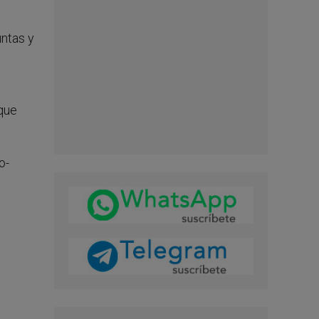
ntas y
 que
o-