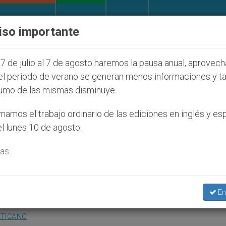
IGLESIA Y MUNDO
DOCUMENTOS
DONATIVOS
iso importante
udíos que afecta a cristianos (y no sólo) en Tierra S
7 de julio al 7 de agosto haremos la pausa anual, aprovec
el periodo de verano se generan menos informaciones y t
umo de las mismas disminuye.
o de Juan Pablo II, analiza
amos el trabajo ordinario de las ediciones en inglés y es
l lunes 10 de agosto.
as.
 de la estrategia comunicativa del Papa
En
ATICANO