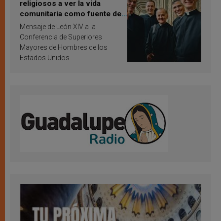
religiosos a ver la vida
comunitaria como fuente de
inspiración y santificación
Mensaje de León XIV a la
Conferencia de Superiores
Mayores de Hombres de los
Estados Unidos