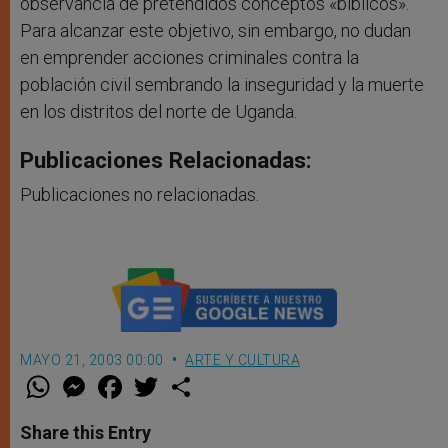
observancia de pretendidos conceptos «bíblicos».
Para alcanzar este objetivo, sin embargo, no dudan
en emprender acciones criminales contra la
población civil sembrando la inseguridad y la muerte
en los distritos del norte de Uganda.
Publicaciones Relacionadas:
Publicaciones no relacionadas.
MAYO 21, 2003 00:00
ARTE Y CULTURA
W
M
F
T
S
h
e
a
w
h
a
s
c
i
a
t
s
e
t
r
Share this Entry
s
e
b
t
e