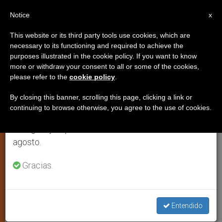
ES
Notice
×
x
Aviso importante
This website or its third party tools use cookies, which are
necessary to its functioning and required to achieve the
Del 27 de julio al 7 de agosto haremos la pausa
purposes illustrated in the cookie policy. If you want to know
Líderes religiosos ugandeses al
anual, aprovechando que en el periodo de verano
more or withdraw your consent to all or some of the cookies,
please refer to the
cookie policy
.
se generan menos informaciones y también el
LRA: «¡Liberad a los
consumo de las mismas disminuye.
seminaristas!»
By closing this banner, scrolling this page, clicking a link or
continuing to browse otherwise, you agree to the use of cookies.
Retomamos el trabajo ordinario de las ediciones
en inglés y español de ZENIT el lunes 10 de
Permanecen retenidos
agosto.
presumiblemente para integrarlos en
Gracias.
las filas rebeldes
MAYO 21, 2003 00:00
ZENIT STAFF
ARTE Y CULTURA
W
M
F
T
S
Entendido
h
e
a
w
h
a
s
c
i
a