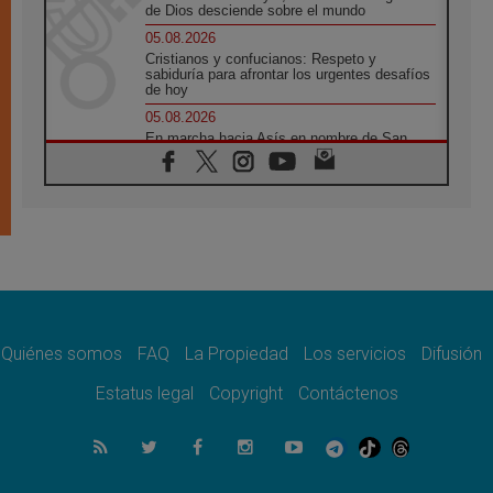
de Dios desciende sobre el mundo
05.08.2026
Cristianos y confucianos: Respeto y
sabiduría para afrontar los urgentes desafíos
de hoy
05.08.2026
En marcha hacia Asís en nombre de San
Francisco, a la espera de León
05.08.2026
Venezuela, Padre Pagniello: "En medio del
dolor, una Iglesia que no se rinde"
05.08.2026
La Fuerza del "Círculo de Héroes" con el
Papa en la Audiencia General
05.08.2026
Nuncio en Ucrania: Preocupa escuchar a
quienes bendicen la guerra
Quiénes somos
FAQ
La Propiedad
Los servicios
Difusión
05.08.2026
Estatus legal
Copyright
Contáctenos
Ucrania: Ataque masivo en Kyiv durante la
noche
05.08.2026
Colombo: "La visita del Papa a Argentina
llevará un mensaje de paz y dignidad
humana"