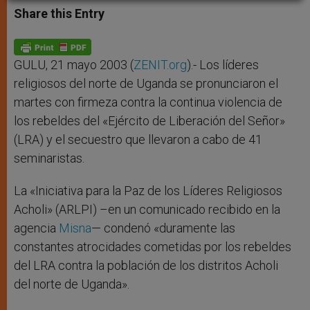
t
s
e
t
r
Share this Entry
s
e
b
t
e
A
n
o
e
p
g
o
r
p
e
k
r
GULU, 21 mayo 2003 (
ZENIT.org
).- Los líderes
religiosos del norte de Uganda se pronunciaron el
martes con firmeza contra la continua violencia de
los rebeldes del «Ejército de Liberación del Señor»
(LRA) y el secuestro que llevaron a cabo de 41
seminaristas.
La «Iniciativa para la Paz de los Líderes Religiosos
Acholi» (ARLPI) –en un comunicado recibido en la
agencia
Misna
— condenó «duramente las
constantes atrocidades cometidas por los rebeldes
del LRA contra la población de los distritos Acholi
del norte de Uganda».