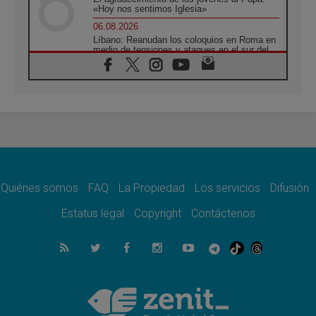
«Hoy nos sentimos Iglesia»
06.08.2026
Líbano: Reanudan los coloquios en Roma en
medio de tensiones y ataques en el sur del
país
06.08.2026
Hiroshima y Nagasaki, 81 años después.
Comienzan "Diez Días Oración por la Paz"
06.08.2026
Pizzaballa en Asís: los cristianos quieren
paz
06.08.2026
Sturla: La visita de León XIV será una buena
noticia para todo el Uruguay
Quiénes somos
FAQ
La Propiedad
Los servicios
Difusión
06.08.2026
Estatus legal
Copyright
Contáctenos
León XIV: La revolución del Evangelio
derriba los muros que separan
06.08.2026
La Iglesia en Ceuta: caridad y esperanza
frente al drama migratorio
06.08.2026
La visita del Papa a Perú será un tiempo de
gracia reconciliación y esperanza