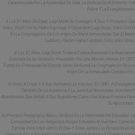
Caracterizada Por La Austeridad De Vida, La Dedicación Al Enfermo Y Al
Pobre Y La Evangelización.
A Los 21 Años De Edad, Luigi Monti Se Consagró A Dios Y Pronunció Sus
Votos. Dócil Con Su Padre Espiritual, El Sacerdote Luigi Dossi, Entró Con Él
En La Congregación De Los «Hijos De María Inmaculada» Que El Beato
Ludóvico Pavoni Había Fundado Cinco Años Atrás.
A Los 32 Años, Luigi Monti Todavía Estaba Buscando La Realización
Concreta De Su Vocación. Impulsado Por Una Moción Interior, En 1857
Fundó En El Hospital Del Espíritu Santo De Roma La Congregación De Los
«Hijos De La Inmaculada Concepción».
El Amor A Cristo Y A Sus Hermanos Le Impulsó, En 1881, A Encargarse
También De La Asistencia A La Juventud Necesitada, Huérfana Y
Abandonada, Que Señaló A Sus Seguidores Como Una Nueva Frontera Para
Su Apostolado.
Su Principio Pedagógico Básico Se Basó En La Paternidad Del Educador. La
Comunidad De Los Religiosos Acogió Entonces Al Huérfano Como En
Familia, Para «vivir Juntos El Día» Y Crear Juntos Las Perspectivas De
Inserción En La Sociedad Con Una Formación Humana Y Cristiana Como