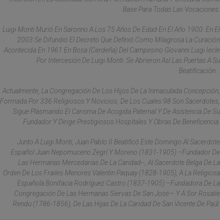
Base Para Todas Las Vocaciones.
Luigi Monti Murió En Saronno A Los 75 Años De Edad En El Año 1900. En El
2003 Se Difundió El Decreto Que Definió Como Milagrosa La Curación
Acontecida En 1961 En Bosa (Cerdeña) Del Campesino Giovanni Luigi Iecle
Por Intercesión De Luigi Monti. Se Abrieron Así Las Puertas A Su
Beatificación. .
Actualmente, La Congregación De Los Hijos De La Inmaculada Concepción,
Formada Por 336 Religiosos Y Novicios, De Los Cuales 98 Son Sacerdotes,
Sigue Plasmando El Carisma De Acogida Paternal Y De Asistencia De Su
Fundador Y Dirige Prestigiosos Hospitales Y Obras De Beneficencia.
Junto A Luigi Monti, Juan Pablo II Beatificó Este Domingo Al Sacerdote
Español Juan Nepomuceno Zegrí Y Moreno (1831-1905) –fundador De
Las Hermanas Mercedarias De La Caridad--, Al Sacerdote Belga De La
Orden De Los Frailes Menores Valentin Paquay (1828-1905), A La Religiosa
Española Bonifacia Rodríguez Castro (1837-1905) –fundadora De La
Congregación De Las Hermanas Siervas De San José— Y A Sor Rosalie
Rendu (1786-1856), De Las Hijas De La Caridad De San Vicente De Paúl.