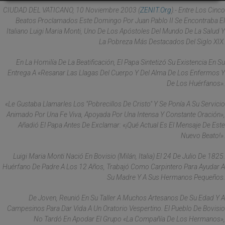
CIUDAD DEL VATICANO, 10 Noviembre 2003 (
ZENIT.org
).- Entre Los Cinco
Beatos Proclamados Este Domingo Por Juan Pablo II Se Encontraba El
Italiano Luigi Maria Monti, Uno De Los Apóstoles Del Mundo De La Salud Y
La Pobreza Más Destacados Del Siglo XIX.
En La Homilía De La Beatificación, El Papa Sintetizó Su Existencia En Su
Entrega A «resanar Las Llagas Del Cuerpo Y Del Alma De Los Enfermos Y
De Los Huérfanos».
«Le Gustaba Llamarles Los "pobrecillos De Cristo" Y Se Ponía A Su Servicio
Animado Por Una Fe Viva, Apoyada Por Una Intensa Y Constante Oración»,
Añadió El Papa Antes De Exclamar: «¡Qué Actual Es El Mensaje De Este
Nuevo Beato!».
Luigi Maria Monti Nació En Bovisio (Milán, Italia) El 24 De Julio De 1825.
Huérfano De Padre A Los 12 Años, Trabajó Como Carpintero Para Ayudar A
Su Madre Y A Sus Hermanos Pequeños.
De Joven, Reunió En Su Taller A Muchos Artesanos De Su Edad Y A
Campesinos Para Dar Vida A Un Oratorio Vespertino. El Pueblo De Bovisio
No Tardó En Apodar El Grupo «La Compañía De Los Hermanos»,