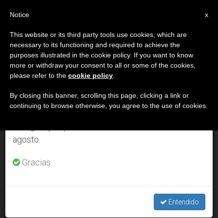
ES
Notice
×
x
Aviso importante
This website or its third party tools use cookies, which are
necessary to its functioning and required to achieve the
Del 27 de julio al 7 de agosto haremos la pausa
DÍA
purposes illustrated in the cookie policy. If you want to know
anual, aprovechando que en el periodo de verano
Noviembre 10th, 2003
more or withdraw your consent to all or some of the cookies,
please refer to the
cookie policy
.
se generan menos informaciones y también el
consumo de las mismas disminuye.
By closing this banner, scrolling this page, clicking a link or
continuing to browse otherwise, you agree to the use of cookies.
ÚLTIMAS NOTICIAS
Retomamos el trabajo ordinario de las ediciones
en inglés y español de ZENIT el lunes 10 de
agosto.
Luigi Monti, apóstol de los enfermos y marginados, a los
altares
Gracias.
NOV 10, 2003 00:00
ZENIT STAFF
Entendido