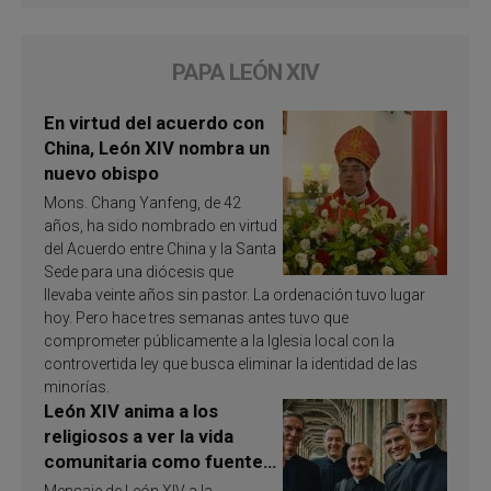
PAPA LEÓN XIV
En virtud del acuerdo con
China, León XIV nombra un
nuevo obispo
Mons. Chang Yanfeng, de 42
años, ha sido nombrado en virtud
del Acuerdo entre China y la Santa
Sede para una diócesis que
llevaba veinte años sin pastor. La ordenación tuvo lugar
hoy. Pero hace tres semanas antes tuvo que
comprometer públicamente a la Iglesia local con la
controvertida ley que busca eliminar la identidad de las
minorías.
León XIV anima a los
religiosos a ver la vida
comunitaria como fuente
de inspiración y
Mensaje de León XIV a la