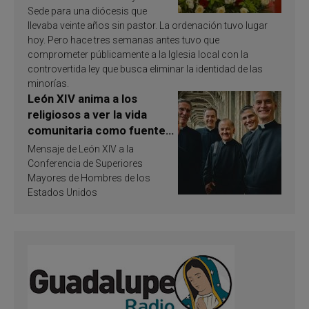
Sede para una diócesis que
llevaba veinte años sin pastor. La ordenación tuvo lugar
hoy. Pero hace tres semanas antes tuvo que
comprometer públicamente a la Iglesia local con la
controvertida ley que busca eliminar la identidad de las
minorías.
León XIV anima a los
religiosos a ver la vida
comunitaria como fuente
de inspiración y
Mensaje de León XIV a la
santificación
Conferencia de Superiores
Mayores de Hombres de los
Estados Unidos