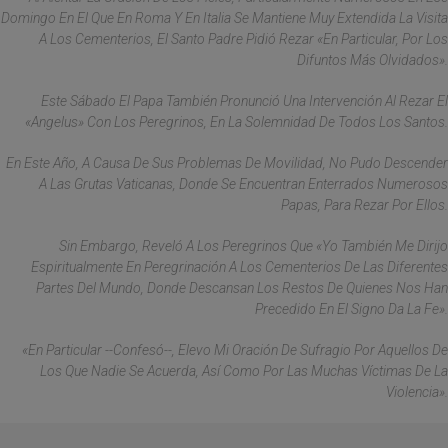
Domingo En El Que En Roma Y En Italia Se Mantiene Muy Extendida La Visita
A Los Cementerios, El Santo Padre Pidió Rezar «en Particular, Por Los
Difuntos Más Olvidados».
Este Sábado El Papa También Pronunció Una Intervención Al Rezar El
«Angelus» Con Los Peregrinos, En La Solemnidad De Todos Los Santos.
En Este Año, A Causa De Sus Problemas De Movilidad, No Pudo Descender
A Las Grutas Vaticanas, Donde Se Encuentran Enterrados Numerosos
Papas, Para Rezar Por Ellos.
Sin Embargo, Reveló A Los Peregrinos Que «yo También Me Dirijo
Espiritualmente En Peregrinación A Los Cementerios De Las Diferentes
Partes Del Mundo, Donde Descansan Los Restos De Quienes Nos Han
Precedido En El Signo Da La Fe».
«En Particular --Confesó--, Elevo Mi Oración De Sufragio Por Aquellos De
Los Que Nadie Se Acuerda, Así Como Por Las Muchas Víctimas De La
Violencia».