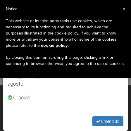
ES
Notice
×
x
Aviso importante
This website or its third party tools use cookies, which are
necessary to its functioning and required to achieve the
Del 27 de julio al 7 de agosto haremos la pausa
DÍA
purposes illustrated in the cookie policy. If you want to know
anual, aprovechando que en el periodo de verano
Noviembre 2nd, 2003
more or withdraw your consent to all or some of the cookies,
please refer to the
cookie policy
.
se generan menos informaciones y también el
consumo de las mismas disminuye.
By closing this banner, scrolling this page, clicking a link or
continuing to browse otherwise, you agree to the use of cookies.
ÚLTIMAS NOTICIAS
Retomamos el trabajo ordinario de las ediciones
en inglés y español de ZENIT el lunes 10 de
agosto.
«Es un deber» rezar por los difuntos; recuerda el Papa
Gracias.
NOV 02, 2003 00:00
ZENIT STAFF
Entendido