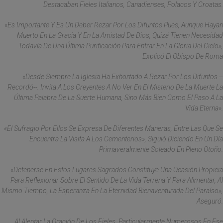
Destacaban Fieles Italianos, Canadienses, Polacos Y Croatas.
«Es Importante Y Es Un Deber Rezar Por Los Difuntos Pues, Aunque Hayan
Muerto En La Gracia Y En La Amistad De Dios, Quizá Tienen Necesidad
Todavía De Una Última Purificación Para Entrar En La Gloria Del Cielo»,
Explicó El Obispo De Roma
«Desde Siempre La Iglesia Ha Exhortado A Rezar Por Los Difuntos --
Recordó--. Invita A Los Creyentes A No Ver En El Misterio De La Muerte La
Última Palabra De La Suerte Humana, Sino Más Bien Como El Paso A La
Vida Eterna».
«El Sufragio Por Ellos Se Expresa De Diferentes Maneras, Entre Las Que Se
Encuentra La Visita A Los Cementerios», Siguió Diciendo En Un Día
Primaveralmente Soleado En Pleno Otoño.
«Detenerse En Estos Lugares Sagrados Constituye Una Ocasión Propicia
Para Reflexionar Sobre El Sentido De La Vida Terrena Y Para Alimentar, Al
Mismo Tiempo, La Esperanza En La Eternidad Bienaventurada Del Paraíso»,
Aseguró.
Al Alentar La Oración De Los Fieles, Particularmente Numerosos En Ese