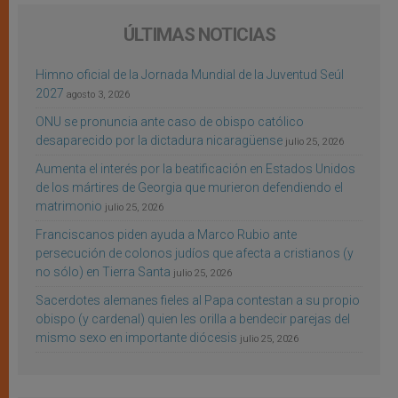
ÚLTIMAS NOTICIAS
Himno oficial de la Jornada Mundial de la Juventud Seúl
2027
agosto 3, 2026
ONU se pronuncia ante caso de obispo católico
desaparecido por la dictadura nicaragüense
julio 25, 2026
Aumenta el interés por la beatificación en Estados Unidos
de los mártires de Georgia que murieron defendiendo el
matrimonio
julio 25, 2026
Franciscanos piden ayuda a Marco Rubio ante
persecución de colonos judíos que afecta a cristianos (y
no sólo) en Tierra Santa
julio 25, 2026
Sacerdotes alemanes fieles al Papa contestan a su propio
obispo (y cardenal) quien les orilla a bendecir parejas del
mismo sexo en importante diócesis
julio 25, 2026