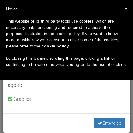
ES
Notice
×
x
Aviso importante
This website or its third party tools use cookies, which are
necessary to its functioning and required to achieve the
Del 27 de julio al 7 de agosto haremos la pausa
purposes illustrated in the cookie policy. If you want to know
anual, aprovechando que en el periodo de verano
more or withdraw your consent to all or some of the cookies,
please refer to the
cookie policy
.
se generan menos informaciones y también el
consumo de las mismas disminuye.
By closing this banner, scrolling this page, clicking a link or
continuing to browse otherwise, you agree to the use of cookies.
Retomamos el trabajo ordinario de las ediciones
en inglés y español de ZENIT el lunes 10 de
agosto.
Gracias.
Entendido