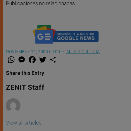
Publicaciones no relacionadas.
NOVIEMBRE 11, 2003 00:00
ARTE Y CULTURA
W
M
F
T
S
h
e
a
w
h
a
s
c
i
a
t
s
e
t
r
Share this Entry
s
e
b
t
e
A
n
o
e
p
g
o
r
ZENIT Staff
p
e
k
r
View all articles