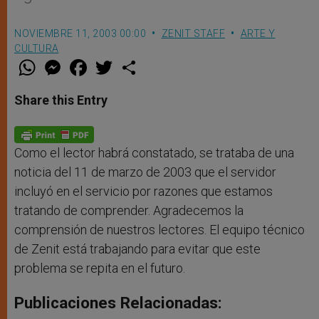
NOVIEMBRE 11, 2003 00:00
ZENIT STAFF
ARTE Y
CULTURA
W
M
F
T
S
h
e
a
w
h
a
s
c
i
a
t
s
e
t
r
Share this Entry
s
e
b
t
e
A
n
o
e
p
g
o
r
p
e
k
r
Como el lector habrá constatado, se trataba de una
noticia del 11 de marzo de 2003 que el servidor
incluyó en el servicio por razones que estamos
tratando de comprender. Agradecemos la
comprensión de nuestros lectores. El equipo técnico
de Zenit está trabajando para evitar que este
problema se repita en el futuro.
Publicaciones Relacionadas: