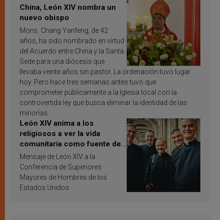
China, León XIV nombra un
nuevo obispo
Mons. Chang Yanfeng, de 42
años, ha sido nombrado en virtud
del Acuerdo entre China y la Santa
Sede para una diócesis que
llevaba veinte años sin pastor. La ordenación tuvo lugar
hoy. Pero hace tres semanas antes tuvo que
comprometer públicamente a la Iglesia local con la
controvertida ley que busca eliminar la identidad de las
minorías.
León XIV anima a los
religiosos a ver la vida
comunitaria como fuente de
inspiración y santificación
Mensaje de León XIV a la
Conferencia de Superiores
Mayores de Hombres de los
Estados Unidos