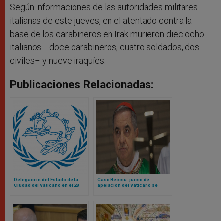
Según informaciones de las autoridades militares
italianas de este jueves, en el atentado contra la
base de los carabineros en Irak murieron dieciocho
italianos –doce carabineros, cuatro soldados, dos
civiles– y nueve iraquíes.
Publicaciones Relacionadas:
Delegación del Estado de la
Caso Becciu: juicio de
Ciudad del Vaticano en el 28º
apelación del Vaticano se
Congreso Postal Universal
adentra en aguas inexploradas
en medio de cuestionamientos
sobre el papel de la fiscalía