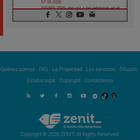
07.08.2026
SIGNIS 2026, dar voz a las religiosas en el
espacio público
07.08.2026
Lanzan un proyecto de empoderamiento
digital para mujeres líderes en África
07.08.2026
Programa oficial del Viaje Apostólico del
Papa León XIV a Francia
07.08.2026
Obispos de Ecuador: El bien de las familias
no admite premuras legislativas
Quiénes somos
FAQ
La Propiedad
Los servicios
Difusión
06.08.2026
Estatus legal
Copyright
Contáctenos
Cardenal Parolin: La paz comienza con la
empatía al dolor del otro
06.08.2026
Fray Marco Vianelli: Aprender el Evangelio
de la Paz en la Escuela de San Francisco
06.08.2026
La visita del Papa León XIV a Asís en un
minuto
Copyright © 2026 ZENIT. All Rights Reserved.