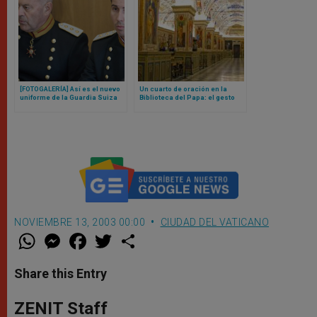
[FOTOGALERÍA] Así es el nuevo
Un cuarto de oración en la
uniforme de la Guardia Suiza
Biblioteca del Papa: el gesto
del Papa
del Vaticano hacia los
musulmanes desata polémica
NOVIEMBRE 13, 2003 00:00
CIUDAD DEL VATICANO
W
M
F
T
S
h
e
a
w
h
a
s
c
i
a
t
s
e
t
r
Share this Entry
s
e
b
t
e
A
n
o
e
p
g
o
r
ZENIT Staff
p
e
k