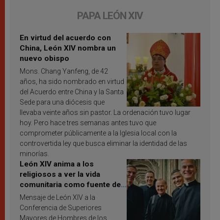
PAPA LEÓN XIV
En virtud del acuerdo con
China, León XIV nombra un
nuevo obispo
Mons. Chang Yanfeng, de 42
años, ha sido nombrado en virtud
del Acuerdo entre China y la Santa
Sede para una diócesis que
llevaba veinte años sin pastor. La ordenación tuvo lugar
hoy. Pero hace tres semanas antes tuvo que
comprometer públicamente a la Iglesia local con la
controvertida ley que busca eliminar la identidad de las
minorías.
León XIV anima a los
religiosos a ver la vida
comunitaria como fuente de
inspiración y santificación
Mensaje de León XIV a la
Conferencia de Superiores
Mayores de Hombres de los