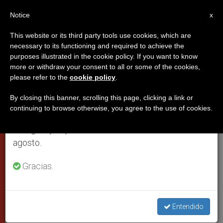
ES
Notice
×
x
Aviso importante
This website or its third party tools use cookies, which are
necessary to its functioning and required to achieve the
Del 27 de julio al 7 de agosto haremos la pausa
purposes illustrated in the cookie policy. If you want to know
Juan Pablo II recuerda en una
anual, aprovechando que en el periodo de verano
more or withdraw your consent to all or some of the cookies,
please refer to the
cookie policy
.
se generan menos informaciones y también el
misa a los recientes muertos en
consumo de las mismas disminuye.
Irak
By closing this banner, scrolling this page, clicking a link or
continuing to browse otherwise, you agree to the use of cookies.
Retomamos el trabajo ordinario de las ediciones
en inglés y español de ZENIT el lunes 10 de
Celebración de sufragio por los
agosto.
cardenales difuntos
Gracias.
NOVIEMBRE 13, 2003 00:00
ZENIT STAFF
CIUDAD DEL
VATICANO
W
M
F
T
S
Entendido
h
e
a
w
h
a
s
c
i
a