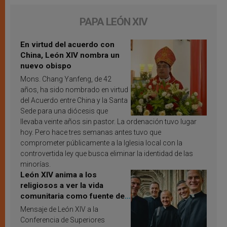
PAPA LEÓN XIV
En virtud del acuerdo con
China, León XIV nombra un
nuevo obispo
Mons. Chang Yanfeng, de 42
años, ha sido nombrado en virtud
del Acuerdo entre China y la Santa
Sede para una diócesis que
llevaba veinte años sin pastor. La ordenación tuvo lugar
hoy. Pero hace tres semanas antes tuvo que
comprometer públicamente a la Iglesia local con la
controvertida ley que busca eliminar la identidad de las
minorías.
León XIV anima a los
religiosos a ver la vida
comunitaria como fuente de
inspiración y santificación
Mensaje de León XIV a la
Conferencia de Superiores