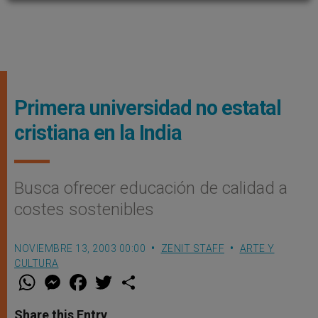
Primera universidad no estatal
cristiana en la India
Busca ofrecer educación de calidad a
costes sostenibles
NOVIEMBRE 13, 2003 00:00
ZENIT STAFF
ARTE Y
CULTURA
W
M
F
T
S
h
e
a
w
h
a
s
c
i
a
t
s
e
t
r
Share this Entry