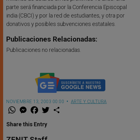
parte será financiada por la Conferencia Episcopal
india (CBCI) y por la red de estudiantes, y otra por
donativos y posibles subvenciones estatales.
Publicaciones Relacionadas:
Publicaciones no relacionadas.
NOVIEMBRE 13, 2003 00:00
ARTE Y CULTURA
W
M
F
T
S
h
e
a
w
h
a
s
c
i
a
t
s
e
t
r
Share this Entry
s
e
b
t
e
A
n
o
e
p
g
o
r
ZENIT Staff