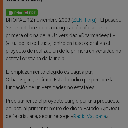
s
e
b
t
e
A
n
o
e
p
g
o
r
p
e
k
r
BHOPAL, 12 noviembre 2003 (
ZENIT.org
).- El pasado
27 de octubre, con la inauguración oficial de la
primera oficina de la Universidad «Dharmadeepti»
(«Luz de la rectitud»), entró en fase operativa el
proyecto de realización de la primera universidad no
estatal cristiana de la India.
El emplazamiento elegido es Jagdalpur,
Chhattisgarh, el único Estado indio que permite la
fundación de universidades no estatales.
Precisamente el proyecto surgió por una propuesta
del actual primer ministro de dicho Estado, Ajit Jogi,
de fe cristiana, según recoge «
Radio Vaticana
».