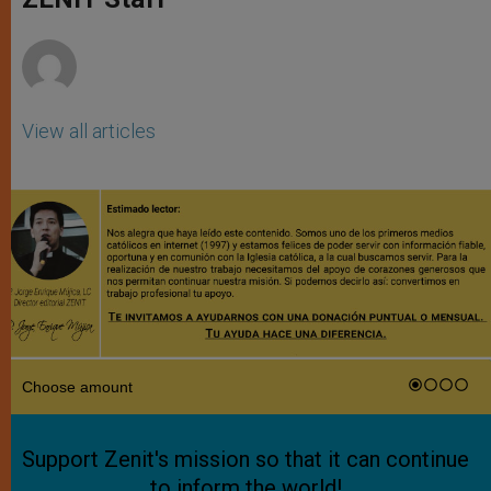
p
e
k
r
View all articles