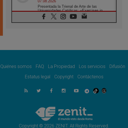
07.08.2026
Presentada la Trienal de Arte de las
Universidades Católicas: «Exercises in
Empathy»
07.08.2026
Fortunatus Nwachukwu: la comunicación
como misión al servicio del Evangelio
07.08.2026
SIGNIS 2026, dar voz a las religiosas en el
espacio público
07.08.2026
Lanzan un proyecto de empoderamiento
digital para mujeres líderes en África
Quiénes somos
FAQ
La Propiedad
Los servicios
Difusión
07.08.2026
Estatus legal
Copyright
Contáctenos
Programa oficial del Viaje Apostólico del
Papa León XIV a Francia
07.08.2026
Obispos de Ecuador: El bien de las familias
no admite premuras legislativas
06.08.2026
Cardenal Parolin: La paz comienza con la
empatía al dolor del otro
Copyright © 2026 ZENIT. All Rights Reserved.