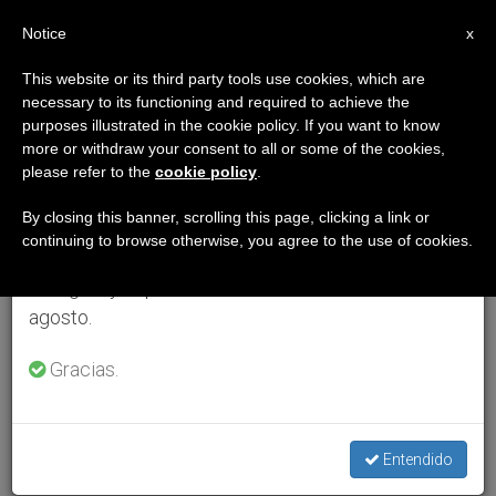
ES
Notice
×
x
Aviso importante
This website or its third party tools use cookies, which are
necessary to its functioning and required to achieve the
Del 27 de julio al 7 de agosto haremos la pausa
purposes illustrated in the cookie policy. If you want to know
anual, aprovechando que en el periodo de verano
more or withdraw your consent to all or some of the cookies,
please refer to the
cookie policy
.
se generan menos informaciones y también el
consumo de las mismas disminuye.
By closing this banner, scrolling this page, clicking a link or
continuing to browse otherwise, you agree to the use of cookies.
Retomamos el trabajo ordinario de las ediciones
en inglés y español de ZENIT el lunes 10 de
agosto.
Gracias.
Entendido