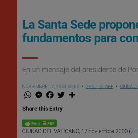
La Santa Sede propon
fundamentos para cons
En un mensaje del presidente de Pont
NOVIEMBRE 17, 2003 00:00
ZENIT STAFF
CIUDAD 
W
M
F
T
S
h
e
a
w
h
a
s
c
i
a
t
s
e
t
r
Share this Entry
s
e
b
t
e
A
n
o
e
p
g
o
r
p
e
k
CIUDAD DEL VATICANO, 17 noviembre 2003 (
ZE
r