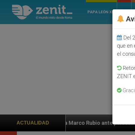
PAPA LEÓN XIV
ROMA
Av
Del 2
que en 
el cons
Retom
ZENIT e
Graci
 a Marco Rubio ante persecución de colonos judíos que
ACTUALIDAD