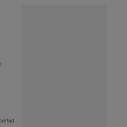
o
libertad