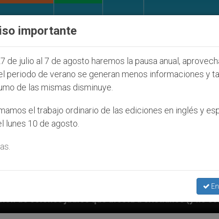
IGLESIA Y MUNDO
DOCUMENTOS
DONATIVOS
iso importante
7 de julio al 7 de agosto haremos la pausa anual, aprovec
el periodo de verano se generan menos informaciones y t
umo de las mismas disminuye.
amos el trabajo ordinario de las ediciones en inglés y es
l lunes 10 de agosto.
as.
En
 afecta a cristianos (y no sólo) en Tierra Santa