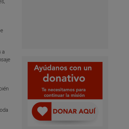
es,
ue
 a
nsaje
bién
toda