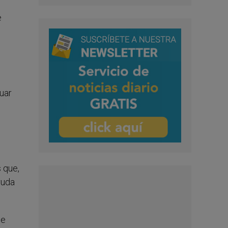
e
uar
 que,
yuda
de