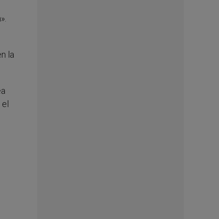
».
n la
ea
 el