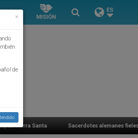
ES
×
MISIÓN
hando
ambién
pañol de
tendido
Sacerdotes alemanes fieles al Papa contestan a su p