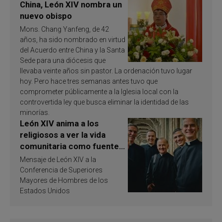
China, León XIV nombra un
nuevo obispo
Mons. Chang Yanfeng, de 42
años, ha sido nombrado en virtud
del Acuerdo entre China y la Santa
Sede para una diócesis que
llevaba veinte años sin pastor. La ordenación tuvo lugar
hoy. Pero hace tres semanas antes tuvo que
comprometer públicamente a la Iglesia local con la
controvertida ley que busca eliminar la identidad de las
minorías.
León XIV anima a los
religiosos a ver la vida
comunitaria como fuente
de inspiración y
Mensaje de León XIV a la
santificación
Conferencia de Superiores
Mayores de Hombres de los
Estados Unidos