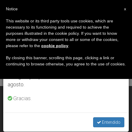
ES
Notice
×
x
Aviso importante
This website or its third party tools use cookies, which are
necessary to its functioning and required to achieve the
Del 27 de julio al 7 de agosto haremos la pausa
DÍA
purposes illustrated in the cookie policy. If you want to know
anual, aprovechando que en el periodo de verano
Noviembre 21st, 2003
more or withdraw your consent to all or some of the cookies,
please refer to the
cookie policy
.
se generan menos informaciones y también el
consumo de las mismas disminuye.
By closing this banner, scrolling this page, clicking a link or
continuing to browse otherwise, you agree to the use of cookies.
ÚLTIMAS NOTICIAS
Retomamos el trabajo ordinario de las ediciones
en inglés y español de ZENIT el lunes 10 de
agosto.
La ampliación de Europa, ¿servirá para redescubrir su alma?
Gracias.
NOV 21, 2003 00:00
ZENIT STAFF
Entendido