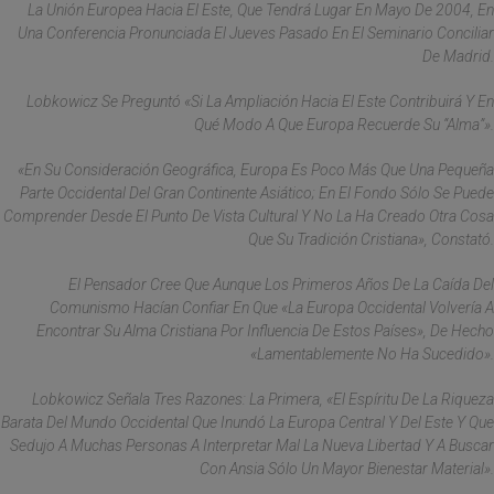
La Unión Europea Hacia El Este, Que Tendrá Lugar En Mayo De 2004, En
Una Conferencia Pronunciada El Jueves Pasado En El Seminario Conciliar
De Madrid.
Lobkowicz Se Preguntó «si La Ampliación Hacia El Este Contribuirá Y En
Qué Modo A Que Europa Recuerde Su “alma”».
«En Su Consideración Geográfica, Europa Es Poco Más Que Una Pequeña
Parte Occidental Del Gran Continente Asiático; En El Fondo Sólo Se Puede
Comprender Desde El Punto De Vista Cultural Y No La Ha Creado Otra Cosa
Que Su Tradición Cristiana», Constató.
El Pensador Cree Que Aunque Los Primeros Años De La Caída Del
Comunismo Hacían Confiar En Que «la Europa Occidental Volvería A
Encontrar Su Alma Cristiana Por Influencia De Estos Países», De Hecho
«lamentablemente No Ha Sucedido».
Lobkowicz Señala Tres Razones: La Primera, «el Espíritu De La Riqueza
Barata Del Mundo Occidental Que Inundó La Europa Central Y Del Este Y Que
Sedujo A Muchas Personas A Interpretar Mal La Nueva Libertad Y A Buscar
Con Ansia Sólo Un Mayor Bienestar Material».