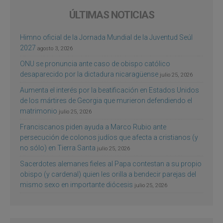
ÚLTIMAS NOTICIAS
Himno oficial de la Jornada Mundial de la Juventud Seúl
2027
agosto 3, 2026
ONU se pronuncia ante caso de obispo católico
desaparecido por la dictadura nicaragüense
julio 25, 2026
Aumenta el interés por la beatificación en Estados Unidos
de los mártires de Georgia que murieron defendiendo el
matrimonio
julio 25, 2026
Franciscanos piden ayuda a Marco Rubio ante
persecución de colonos judíos que afecta a cristianos (y
no sólo) en Tierra Santa
julio 25, 2026
Sacerdotes alemanes fieles al Papa contestan a su propio
obispo (y cardenal) quien les orilla a bendecir parejas del
mismo sexo en importante diócesis
julio 25, 2026