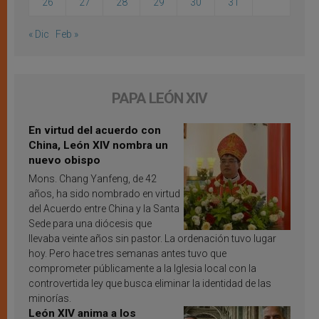
26
27
28
29
30
31
« Dic
Feb »
PAPA LEÓN XIV
En virtud del acuerdo con
China, León XIV nombra un
nuevo obispo
Mons. Chang Yanfeng, de 42
años, ha sido nombrado en virtud
del Acuerdo entre China y la Santa
Sede para una diócesis que
llevaba veinte años sin pastor. La ordenación tuvo lugar
hoy. Pero hace tres semanas antes tuvo que
comprometer públicamente a la Iglesia local con la
controvertida ley que busca eliminar la identidad de las
minorías.
León XIV anima a los