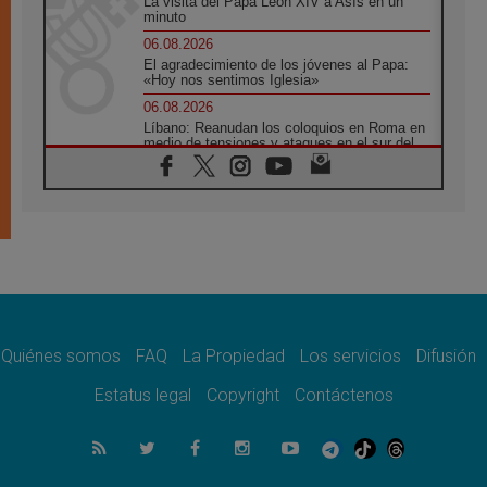
La visita del Papa León XIV a Asís en un
minuto
06.08.2026
El agradecimiento de los jóvenes al Papa:
«Hoy nos sentimos Iglesia»
06.08.2026
Líbano: Reanudan los coloquios en Roma en
medio de tensiones y ataques en el sur del
país
06.08.2026
Hiroshima y Nagasaki, 81 años después.
Comienzan "Diez Días Oración por la Paz"
06.08.2026
Pizzaballa en Asís: los cristianos quieren
paz
06.08.2026
Sturla: La visita de León XIV será una buena
noticia para todo el Uruguay
Quiénes somos
FAQ
La Propiedad
Los servicios
Difusión
06.08.2026
Estatus legal
Copyright
Contáctenos
León XIV: La revolución del Evangelio
derriba los muros que separan
06.08.2026
La Iglesia en Ceuta: caridad y esperanza
frente al drama migratorio