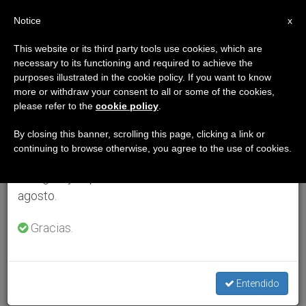
ES
Notice
×
x
Aviso importante
This website or its third party tools use cookies, which are
necessary to its functioning and required to achieve the
Del 27 de julio al 7 de agosto haremos la pausa
purposes illustrated in the cookie policy. If you want to know
anual, aprovechando que en el periodo de verano
more or withdraw your consent to all or some of the cookies,
please refer to the
cookie policy
.
se generan menos informaciones y también el
consumo de las mismas disminuye.
By closing this banner, scrolling this page, clicking a link or
continuing to browse otherwise, you agree to the use of cookies.
Retomamos el trabajo ordinario de las ediciones
en inglés y español de ZENIT el lunes 10 de
agosto.
Gracias.
Entendido