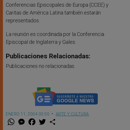
Conferencias Episcopales de Europa (CCEE) y
Caritas de América Latina también estarán
representados.
La reunión es coordinada por la Conferencia
Episcopal de Inglaterra y Gales.
Publicaciones Relacionadas:
Publicaciones no relacionadas.
ENERO 11, 2004 00:00
ARTE Y CULTURA
W
M
F
T
S
h
e
a
w
h
a
s
c
i
a