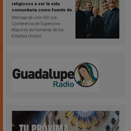
religiosos a ver la vida
comunitaria como fuente de
inspiración y santificación
Mensaje de León XIV a la
Conferencia de Superiores
Mayores de Hombres de los
Estados Unidos