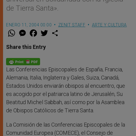
de Tierra Santa».
ENERO 11, 2004 00:00
ZENIT STAFF
ARTE Y CULTURA
W
M
F
T
S
h
e
a
w
h
a
s
c
i
a
t
s
e
t
r
Share this Entry
s
e
b
t
e
A
n
o
e
p
g
o
r
p
e
k
r
Las Conferencias Episcopales de España, Francia,
Alemania, Italia, Inglaterra y Gales, Suiza, Canadá,
Estados Unidos enviarán obispos al encuentro, que
es acogido por el patriarca latino de Jerusalén, Su
Beatitud Michel Sabbah, así como por la Asamblea
de Obispos Católicos de Tierra Santa.
La Comisión de las Conferencias Episcopales de la
Comunidad Europea (COMECE), el Consejo de