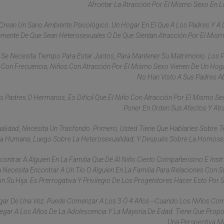
Afrontar La Atracción Por El Mismo Sexo En L
 Crean Un Sano Ambiente Psicológico. Un Hogar En El Que A Los Padres Y A 
ntemente De Que Sean Heterosexuales O De Que Sientan Atracción Por El Mism
 Se Necesita Tiempo Para Estar Juntos, Para Mantener Su Matrimonio. Los
 Con Frecuencia, Niños Con Atracción Por El Mismo Sexo Vienen De Un Ho
No Han Visto A Sus Padres A
us Padres O Hermanos, Es Difícil Que El Niño Con Atracción Por El Mismo S
Poner En Orden Sus Afectos Y Atr
idad, Necesita Un Trasfondo. Primero, Usted Tiene Que Hablarles Sobre T
ona Humana, Luego Sobre La Heterosexualidad, Y Después Sobre La Homose
ontrar A Alguien En La Familia Que Dé Al Niño Cierto Compañerismo E Instr
cesita Encontrar A Un Tío O Alguien En La Familia Para Relaciones Con Su
Su Hija. Es Prerrogativa Y Privilegio De Los Progenitores Hacer Esto Por S
Lugar De Una Vez. Puede Comenzar A Los 3 Ó 4 Años --Cuando Los Niños Co
legar A Los Años De La Adolescencia Y La Mayoría De Edad. Tiene Que Prop
Una Perspectiva M