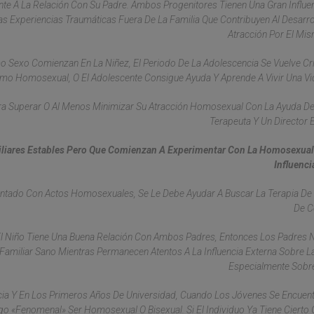
nte A La Relación Con Su Padre. Ambos Progenitores Tienen Una Gran Influen
 Experiencias Traumáticas Fuera De La Familia Que Contribuyen Al Desarro
Atracción Por El Mi
 Sexo Comienzan En La Niñez, El Periodo De La Adolescencia Se Vuelve Crít
omo Homosexual, O El Adolescente Consigue Ayuda Y Aprende A Vivir Una Vi
ra Superar O Al Menos Minimizar Su Atracción Homosexual Con La Ayuda D
Terapeuta Y Un Director E
miliares Estables Pero Que Comienzan A Experimentar Con La Homosexual
Influenci
mentado Con Actos Homosexuales, Se Le Debe Ayudar A Buscar La Terapia D
De C
 El Niño Tiene Una Buena Relación Con Ambos Padres, Entonces Los Padres 
amiliar Sano Mientras Permanecen Atentos A La Influencia Externa Sobre La
Especialmente Sobre
cia Y En Los Primeros Años De Universidad, Cuando Los Jóvenes Se Encuent
o «fenomenal» Ser Homosexual O Bisexual. Si El Individuo Ya Tiene Cierto