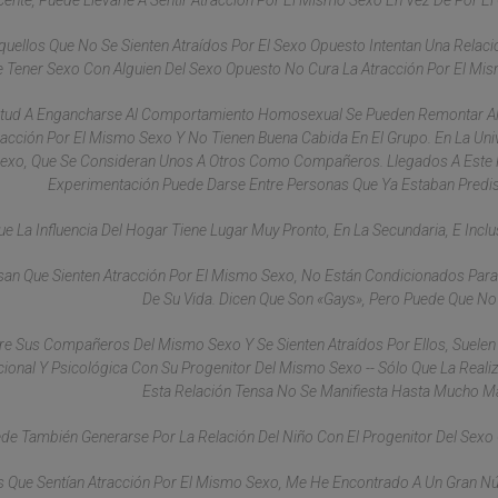
ente, Puede Llevarle A Sentir Atracción Por El Mismo Sexo En Vez De Por El
uellos Que No Se Sienten Atraídos Por El Sexo Opuesto Intentan Una Relaci
 Tener Sexo Con Alguien Del Sexo Opuesto No Cura La Atracción Por El Mi
ventud A Engancharse Al Comportamiento Homosexual Se Pueden Remontar Al 
racción Por El Mismo Sexo Y No Tienen Buena Cabida En El Grupo. En La Uni
Sexo, Que Se Consideran Unos A Otros Como Compañeros. Llegados A Este 
Experimentación Puede Darse Entre Personas Que Ya Estaban Predi
a Influencia Del Hogar Tiene Lugar Muy Pronto, En La Secundaria, E Inclu
an Que Sienten Atracción Por El Mismo Sexo, No Están Condicionados Para
De Su Vida. Dicen Que Son «gays», Pero Puede Que No
e Sus Compañeros Del Mismo Sexo Y Se Sienten Atraídos Por Ellos, Suele
cional Y Psicológica Con Su Progenitor Del Mismo Sexo -- Sólo Que La Reali
Esta Relación Tensa No Se Manifiesta Hasta Mucho M
e También Generarse Por La Relación Del Niño Con El Progenitor Del Sexo
s Que Sentían Atracción Por El Mismo Sexo, Me He Encontrado A Un Gran 