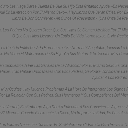
ulto Les Haga Darse Cuenta De Que Su Hijo Está Gritando Ayuda --Es Nece
é Es La Atracción Por El Mismo Sexo--. Hay Libros Que Serán Útiles, Por Ej
Libro De Don Schmierer, «An Ounce Of Prevention», (Una Onza De Pre
. Los Padres No Quieren Creer Que Sus Hijos Se Sientan Atraídos Por El M
O Que Sus Hijos Llevarán Un Estilo De Vida Homosexual Si No Recib
La Cual Un Estilo De Vida Homosexual Es Normal Y Aceptable, Piensan Lo Di
Que No Verán El Matrimonio De Su Hijo Y A Sus Nietos, Y Se Sienten Muy Pre
án Dispuestos A Ver Las Señales De La Atracción Por El Mismo Sexo Es Una
 Hacer. Tras Hablar Unos Meses Con Esos Padres, Se Podrá Considerar La
Ayudar A Los Padres Y
n Muy Ocultas. Hay Muchos Problemas A La Hora De Interpretar Los Signos 
 Por La Relación Con Sus Padres, Sus Hermanos Y Sus Compañeros Del Mi
irá La Verdad, Sin Embargo Algo Dará A Entender A Sus Consejeros. Algunas 
Sí Mismos. Cuando Finalmente Lo Dicen, No Importa La Edad, Es Posible A
os Padres Necesitan Construir En Su Matrimonio Y Familia Para Prevenir O