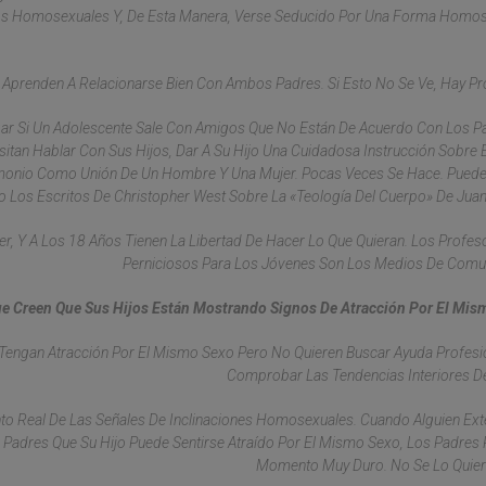
ctos Homosexuales Y, De Esta Manera, Verse Seducido Por Una Forma Homo
 Aprenden A Relacionarse Bien Con Ambos Padres. Si Esto No Se Ve, Hay P
Lugar Si Un Adolescente Sale Con Amigos Que No Están De Acuerdo Con Los P
itan Hablar Con Sus Hijos, Dar A Su Hijo Una Cuidadosa Instrucción Sobre El
rimonio Como Unión De Un Hombre Y Una Mujer. Pocas Veces Se Hace. Pued
 Los Escritos De Christopher West Sobre La «teología Del Cuerpo» De Juan 
er, Y A Los 18 Años Tienen La Libertad De Hacer Lo Que Quieran. Los Profe
Perniciosos Para Los Jóvenes Son Los Medios De Comu
ue Creen Que Sus Hijos Están Mostrando Signos De Atracción Por El Mis
 Tengan Atracción Por El Mismo Sexo Pero No Quieren Buscar Ayuda Profesi
Comprobar Las Tendencias Interiores De
o Real De Las Señales De Inclinaciones Homosexuales. Cuando Alguien Ext
os Padres Que Su Hijo Puede Sentirse Atraído Por El Mismo Sexo, Los Padres
Momento Muy Duro. No Se Lo Quier