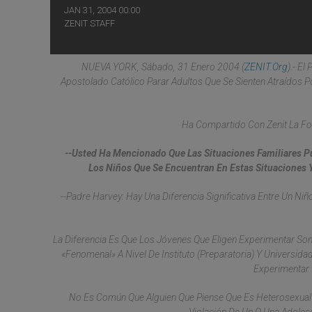
JAN 31, 2004 00:00
ZENIT STAFF
NUEVA YORK, Sábado, 31 Enero 2004 (
ZENIT.org
).- E
Apostolado Católico Parar Adultos Que Se Sienten Atraídos Po
Ha Compartido Con Zenit La Fo
--Usted Ha Mencionado Que Las Situaciones Familiares Pu
Los Niños Que Se Encuentran En Estas Situaciones 
--Padre Harvey: Hay Una Diferencia Significativa Entre Un N
La Diferencia Es Que Los Jóvenes Que Eligen Experimentar S
«fenomenal» A Nivel De Instituto (preparatoria) Y Universid
Experimentar 
No Es Común Que Alguien Que Piense Que Es Heterosexual 