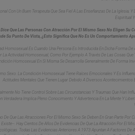
onal Con Un Buen Terapeuta Que Sea Fiel A Las Enseñanzas De La Iglesia; Y 
Espiritual 
) Dice Que Las Personas Con Atracción Por El Mismo Sexo No Eligen Su 
de Su Punto De Vista, ¿esto Significa Que No Es Un Comportamiento Ap
idad Homosexual Es Cuando Una Persona Es Introducida En Dicha Forma De 
r La Actividad Homosexual, Como Por Ejemplo A Través De Las Cosas Que 
ndición Homosexual En Sí Misma Se Desarrolla Generalmente De Forma Invo
ismo Sexo. La Condición Homosexual Tiene Raíces Emocionales Y Es Influen
Actitudes Mentales Que Tienen Lugar Debido A Diversos Acontecimientos 
lmente No Tiene Control Sobre Las Circunstancias Y Traumas Que Han Influ
ón Verdadera Implica Pleno Conocimiento Y Advertencia En La Mente Y Liber
cho De Que Las Atracciones Por El Mismo Sexo Se Deben En Gran Parte Por 
Existe--. Hay Cientos De Años De Evidencias De Que La Atracción Por El M
icológicas. Todas Las Evidencias Anteriores A 1973 Apuntan A Factores De 