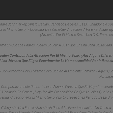
l Padre John Harvey, Oblato De San Francisco De Sales, Es El Fundador De Co
r El Mismo Sexo, Y Co-Editor De «Same-Sex Attraction: A Parent’s Guide» (Ig
(Atracción Por El Mismo Sexo: Una Guía Para Los
rma En Que Los Padres Pueden Educar A Sus Hijos En Una Sana Sexualida
eden Contribuir A La Atracción Por El Mismo Sexo. ¿Hay Alguna Diferen
Y Los Jóvenes Que Eligen Experimentar La Homosexualidad Por Influenci
iño Con Atracción Por El Mismo Sexo Debido Al Ambiente Familiar Y Aquel Qu
Por Expe
on Comparativamente Pocos, Incluso Aunque Parezca Que Se Haya Convertid
ad. Hablando En General, Hay Una Alta Probabilidad De Que Aquellos Que Lo 
Tengan Atracción Por El Mismo Sexo Y Lo Expresen En El Periodo De La Uni
Y Venga De Una Familia Sana Dé El Paso A La Experimentación. Un Trauma