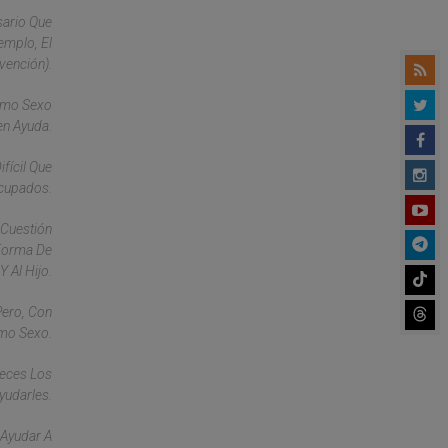
sario Que
emplo, El
vención).
ismo Sexo
en Ayuda.
fícil Que
ocupados.
 Cuestión
 Forma De
 Al Hijo.
Pero, Con
smo Sexo.
Veces Los
yudarles.
 Ayudar A