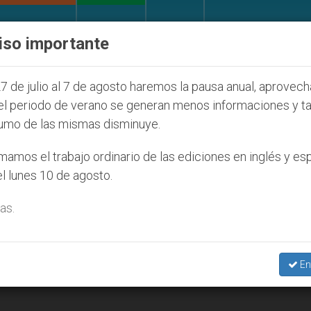
IGLESIA Y MUNDO
DOCUMENTOS
DONATIVOS
iso importante
 Juventud Seúl 2027
ONU se pronuncia ante cas
7 de julio al 7 de agosto haremos la pausa anual, aprovec
el periodo de verano se generan menos informaciones y t
umo de las mismas disminuye.
amos el trabajo ordinario de las ediciones en inglés y es
l lunes 10 de agosto.
as.
En
 sexo en el niño