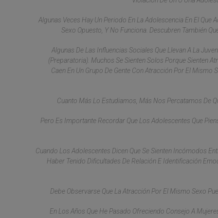
Violación De Un O Una Adolesc
Algunas Veces Hay Un Periodo En La Adolescencia En El Que Aq
Sexo Opuesto, Y No Funciona. Descubren También Que
Algunas De Las Influencias Sociales Que Llevan A La Ju
(preparatoria). Muchos Se Sienten Solos Porque Sienten At
Caen En Un Grupo De Gente Con Atracción Por El Mismo 
Cuanto Más Lo Estudiamos, Más Nos Percatamos De Que L
Pero Es Importante Recordar Que Los Adolescentes Que Piens
Cuando Los Adolescentes Dicen Que Se Sienten Incómodos Entr
Haber Tenido Dificultades De Relación E Identificación Emo
Debe Observarse Que La Atracción Por El Mismo Sexo Pued
En Los Años Que He Pasado Ofreciendo Consejo A Mujere