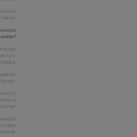
Dirección
Y Oración.
Condición
rendido?
Actividad
Ve O Lee.
luntaria.
ciada Por
Externos.
ido En El
tad En La
Voluntad.
Causas De
ismo Sexo
Ambiente.