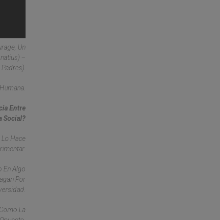
urage, Un
natius) –
 Padres).
d Humana.
cia Entre
a Social?
e Lo Hace
rimentar.
o En Algo
Hagan Por
versidad.
, Como La