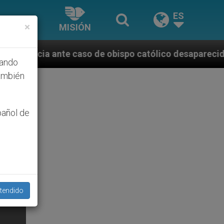
ES
×
MISIÓN
o de obispo católico desaparecido por la dictadura n
hando
ambién
pañol de
tendido