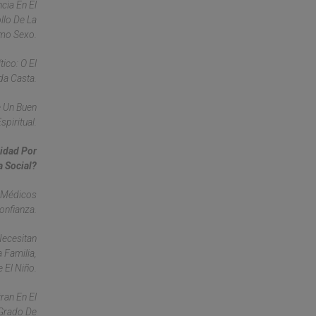
cia En El
llo De La
smo Sexo.
ico: O El
da Casta.
e Un Buen
spiritual.
idad Por
a Social?
e Médicos
onfianza.
Necesitan
 Familia,
 El Niño.
ran En El
 Grado De