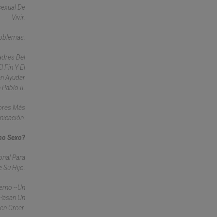
sexual De
Vivir.
roblemas.
adres Del
 Fin Y El
en Ayudar
Pablo II.
sores Más
nicación.
mo Sexo?
onal Para
 Su Hijo.
erno --Un
 Pasan Un
en Creer.