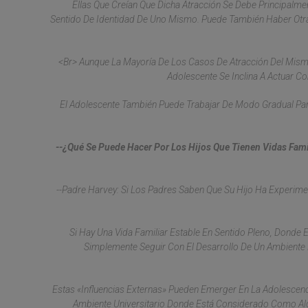
Ellas Que Creían Que Dicha Atracción Se Debe Principalme
Sentido De Identidad De Uno Mismo. Puede También Haber Otras
<br> Aunque La Mayoría De Los Casos De Atracción Del Mismo
Adolescente Se Inclina A Actuar C
El Adolescente También Puede Trabajar De Modo Gradual Pa
--¿Qué Se Puede Hacer Por Los Hijos Que Tienen Vidas Fa
--Padre Harvey: Si Los Padres Saben Que Su Hijo Ha Experi
Si Hay Una Vida Familiar Estable En Sentido Pleno, Donde
Simplemente Seguir Con El Desarrollo De Un Ambiente F
Estas «influencias Externas» Pueden Emerger En La Adolescen
Ambiente Universitario Donde Está Considerado Como Alg