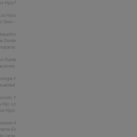
os Hijos?
Los Hijos
o Sexo--.
 Pequeños
gar Donde
brazarse.
exo Pueda
acciones.
eología Y
xualidad.
ucción, Y
 Hijo. Lo
us Hijos.
mienzan A
onerse En
ás Larga.