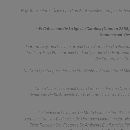
Hay Dos Factores Útiles Para Los Adolescentes: Terapia Profesi
--El Catecismo De La Iglesia Católica (número 2358
Homosexual. Des
--Padre Harvey: Una De Las Formas Para «aprender» La Activ
Por Otra. Hay Otras Formas Por Las Que Uno Puede Aprende
Sin Embargo, La Co
No Creo Que Ninguna Persona Elija Sentirse Atraído Por El M
No Es Una Elección Auténtica Porque La Persona Norma
Desarrollo De Su Atracción Por El Mismo Sexo. Una Elecci
La Evidencia Se Inclina De Modo Evidente Por El He
Ambiente. No Hay Evidencias De Homosexualidad Innata --No 
Tiene Relación Con Factores De Ambiente E Influencias Ps