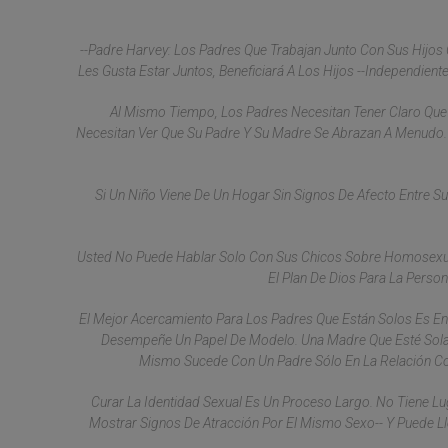
--Padre Harvey: Los Padres Que Trabajan Junto Con Sus Hijos
Les Gusta Estar Juntos, Beneficiará A Los Hijos --Independie
Al Mismo Tiempo, Los Padres Necesitan Tener Claro Que
Necesitan Ver Que Su Padre Y Su Madre Se Abrazan A Menudo.
Si Un Niño Viene De Un Hogar Sin Signos De Afecto Entre S
Usted No Puede Hablar Solo Con Sus Chicos Sobre Homosexual
El Plan De Dios Para La Pers
El Mejor Acercamiento Para Los Padres Que Están Solos Es Enc
Desempeñe Un Papel De Modelo. Una Madre Que Esté Sola Ne
Mismo Sucede Con Un Padre Sólo En La Relación Con 
Curar La Identidad Sexual Es Un Proceso Largo. No Tiene 
Mostrar Signos De Atracción Por El Mismo Sexo-- Y Puede L