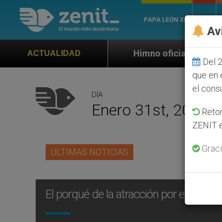
PAPA LEÓN XIV
ROMA
Av
Himno oficial de la Jornada Mundial de la
ACTUALIDAD
Del 2
que en 
el cons
DÍA
Enero 31st, 2004
Retom
ZENIT e
Graci
ÚLTIMAS NOTICIAS
El porqué de la atracción por el mismo