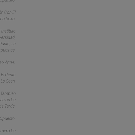
 Opuesto.
ón Con El
smo Sexo.
Instituto
versidad,
Punto, La
spuestas.
so Antes.
 El Resto
 Lo Sean.
n También
zación De
ás Tarde.
 Opuesto.
Número De