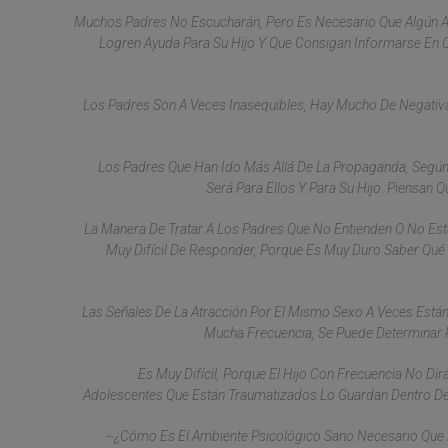
Muchos Padres No Escucharán, Pero Es Necesario Que Algún Ad
Logren Ayuda Para Su Hijo Y Que Consigan Informarse En Qu
Los Padres Son A Veces Inasequibles, Hay Mucho De Negativa
Los Padres Que Han Ido Más Allá De La Propaganda, Según 
Será Para Ellos Y Para Su Hijo. Piensan 
La Manera De Tratar A Los Padres Que No Entienden O No Est
Muy Difícil De Responder, Porque Es Muy Duro Saber Qué
Las Señales De La Atracción Por El Mismo Sexo A Veces Está
Mucha Frecuencia, Se Puede Determinar
Es Muy Difícil, Porque El Hijo Con Frecuencia No D
Adolescentes Que Están Traumatizados Lo Guardan Dentro De 
--¿Cómo Es El Ambiente Psicológico Sano Necesario Que L