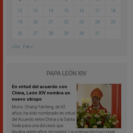
12
13
14
15
16
17
18
19
20
21
22
23
24
25
26
27
28
29
30
31
« Dic
Feb »
PAPA LEÓN XIV
En virtud del acuerdo con
China, León XIV nombra un
nuevo obispo
Mons. Chang Yanfeng, de 42
años, ha sido nombrado en virtud
del Acuerdo entre China y la Santa
Sede para una diócesis que
llevaba veinte años sin pastor. La ordenación tuvo lugar