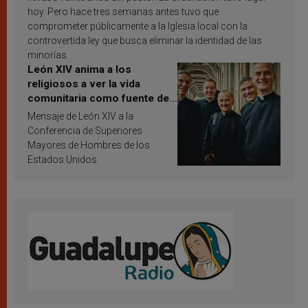
hoy. Pero hace tres semanas antes tuvo que
comprometer públicamente a la Iglesia local con la
controvertida ley que busca eliminar la identidad de las
minorías.
León XIV anima a los
religiosos a ver la vida
comunitaria como fuente de
inspiración y santificación
Mensaje de León XIV a la
Conferencia de Superiores
Mayores de Hombres de los
Estados Unidos