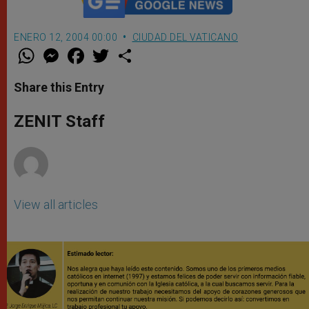
ENERO 12, 2004 00:00
CIUDAD DEL VATICANO
W
M
F
T
S
h
e
a
w
h
a
s
c
i
a
t
s
e
t
r
Share this Entry
s
e
b
t
e
A
n
o
e
p
g
o
r
ZENIT Staff
p
e
k
r
View all articles