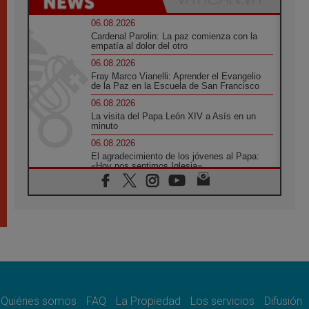
06.08.2026
Cardenal Parolin: La paz comienza con la
empatía al dolor del otro
06.08.2026
Fray Marco Vianelli: Aprender el Evangelio
de la Paz en la Escuela de San Francisco
06.08.2026
La visita del Papa León XIV a Asís en un
minuto
06.08.2026
El agradecimiento de los jóvenes al Papa:
«Hoy nos sentimos Iglesia»
06.08.2026
Líbano: Reanudan los coloquios en Roma en
medio de tensiones y ataques en el sur del
país
06.08.2026
Hiroshima y Nagasaki, 81 años después.
Comienzan "Diez Días Oración por la Paz"
06.08.2026
Pizzaballa en Asís: los cristianos quieren
paz
Quiénes somos
FAQ
La Propiedad
Los servicios
Difusión