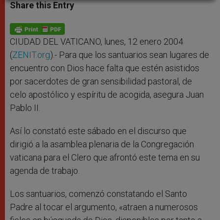
t
s
e
t
r
Share this Entry
s
e
b
t
e
A
n
o
e
p
g
o
r
p
e
k
r
CIUDAD DEL VATICANO, lunes, 12 enero 2004
(
ZENIT.org
).- Para que los santuarios sean lugares de
encuentro con Dios hace falta que estén asistidos
por sacerdotes de gran sensibilidad pastoral, de
celo apostólico y espíritu de acogida, asegura Juan
Pablo II.
Así lo constató este sábado en el discurso que
dirigió a la asamblea plenaria de la Congregación
vaticana para el Clero que afrontó este tema en su
agenda de trabajo.
Los santuarios, comenzó constatando el Santo
Padre al tocar el argumento, «atraen a numerosos