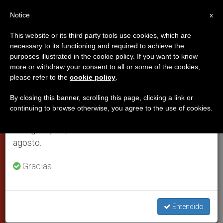
ES
Notice
×
x
Aviso importante
This website or its third party tools use cookies, which are
necessary to its functioning and required to achieve the
Del 27 de julio al 7 de agosto haremos la pausa
purposes illustrated in the cookie policy. If you want to know
El Papa delinea el perfil del
anual, aprovechando que en el periodo de verano
more or withdraw your consent to all or some of the cookies,
please refer to the
cookie policy
.
se generan menos informaciones y también el
sacerdote que necesitan los
consumo de las mismas disminuye.
santuarios
By closing this banner, scrolling this page, clicking a link or
continuing to browse otherwise, you agree to the use of cookies.
Retomamos el trabajo ordinario de las ediciones
en inglés y español de ZENIT el lunes 10 de
Hombres de acogida y celo apostólico
agosto.
para quien está en «búsqueda de Dios»
Gracias.
ENERO 12, 2004 00:00
ZENIT STAFF
CIUDAD DEL
VATICANO
W
M
F
T
S
Entendido
h
e
a
w
h
a
s
c
i
a